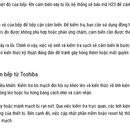
hiệt độ của bếp. Khi cảm biến này bị lỗi, hệ thống sẽ báo mã H23 để cả
o vệ của bếp để tiếp cận cảm biến. Để kiểm tra, bạn cần sử dụng đồng 
á trị đo được không phù hợp hoặc phản ứng chậm, cảm biến cần được tha
y ra lỗi. Chính vì vậy, việc vệ sinh và kiểm tra sạch sẽ cảm biến là bướ
 có kiến thức kỹ thuật đúng đắn để tránh gây hỏng thêm hoặc mất quyền
n bếp từ Toshiba
 khiển. Kiểm tra bo mạch đòi hỏi sự khéo léo và kiến thức về linh kiện
, lỏng lẻo hoặc hư hỏng bằng cách nhìn và cảm nhận.
háy hoặc mảnh mạch bị rạn nứt. Qua việc kiểm tra trực quan, các linh kiệ
g của thiết bị. Bên cạnh đó, việc cập nhật phần mềm hoặc reset hệ thố
o mạch.