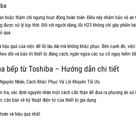
iba
oạn hoặc thậm chí ngưng hoạt động hoàn toàn. Điều này nhằm bảo vệ an 
g được xử lý kịp thời. Đối với người dùng, lỗi H23 không chỉ gây phiền h
ỏ qua.
à hậu quả của việc để lỗi lâu dài mà không khắc phục. Bên cạnh đó, việc
eo dõi và bảo trì thiết bị đúng cách, ngăn ngừa các sự cố nguy hiểm ti
a bếp từ Toshiba – Hướng dẫn chi tiết
ểm tra, xác định nguyên nhân một cách cẩn thận để đưa ra phương án xử 
c căn bản về kỹ thuật điện tử của thiết bị gia dụng.
oàn và hiệu quả nhất: