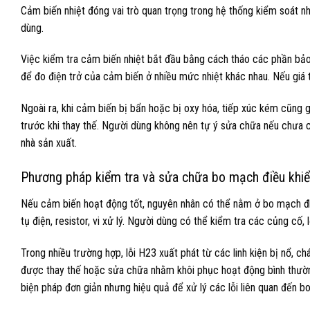
Cảm biến nhiệt đóng vai trò quan trọng trong hệ thống kiểm soát n
dùng.
Việc kiểm tra cảm biến nhiệt bắt đầu bằng cách tháo các phần bả
để đo điện trở của cảm biến ở nhiều mức nhiệt khác nhau. Nếu gi
Ngoài ra, khi cảm biến bị bẩn hoặc bị oxy hóa, tiếp xúc kém cũng gâ
trước khi thay thế. Người dùng không nên tự ý sửa chữa nếu chưa
nhà sản xuất.
Phương pháp kiểm tra và sửa chữa bo mạch điều khiể
Nếu cảm biến hoạt động tốt, nguyên nhân có thể nằm ở bo mạch điều
tụ điện, resistor, vi xử lý. Người dùng có thể kiểm tra các củng cố
Trong nhiều trường hợp, lỗi H23 xuất phát từ các linh kiện bị nổ, c
được thay thế hoặc sửa chữa nhằm khôi phục hoạt động bình thườn
biện pháp đơn giản nhưng hiệu quả để xử lý các lỗi liên quan đến b