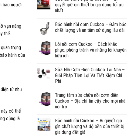
nh báo người
quyết giữ gìn thiết bị gia dụng tối ưu
nhất
Bảo hành nồi cơm Cuckoo – Đảm bảo
hồ vạn năng
chất lượng và an tâm sử dụng lâu dài
y thế.
Lỗi nồi cơm Cuckoo – Cách khắc
c quan trọng
phục, phòng tránh và những lời khuyên
 bảo hành của
hữu ích
Sửa Nồi Cơm Điện Cuckoo Tại Nhà –
Giải Pháp Tiện Lợi Và Tiết Kiệm Chi
Phí
 điện tử như
Trung tâm sửa chữa nồi cơm điện
Cuckoo – Địa chỉ tin cậy cho mọi nhà
nội trợ
n này có thể
ng cũng là
Bảo hành nồi Cuckoo – Bí quyết giữ
gìn chất lượng và độ bền của thiết bị
gia dụng đắt giá