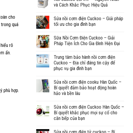
và Cách Khắc Phục Hiệu Quả
toàn cho
Sửa nồi cơm điện Cuckoo – Giải pháp
tối ưu cho gia đình bạn
à trong quá
Sữa Nồi Cơm Điện Cuckoo – Giải
Pháp Tiện Ích Cho Gia Đình Hiện Đại
 hiểu rõ
ềm ẩn.
Trung tâm bảo hành nồi cơm điện
Cuckoo – Địa chỉ đáng tin cậy để
phục vụ gia đình bạn
Sửa nồi cơm điện cooku Hàn Quốc –
Bí quyết đảm bảo hoạt động hoàn
lý phù hợp.
hảo và bền lâu
Sửa nồi cơm điện Cuckoo Hàn Quốc –
Bí quyết khắc phục mọi sự cố cho
căn bếp của bạn
Sửa nồi cơm điện tử cuckoo – Bí