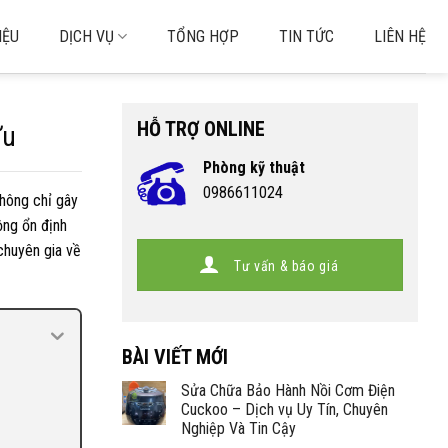
IỆU
DỊCH VỤ
TỔNG HỢP
TIN TỨC
LIÊN HỆ
HỖ TRỢ ONLINE
Ưu
Phòng kỹ thuật
0986611024
không chỉ gây
ộng ổn định
 chuyên gia về
Tư vấn & báo giá
BÀI VIẾT MỚI
Sửa Chữa Bảo Hành Nồi Cơm Điện
Cuckoo – Dịch vụ Uy Tín, Chuyên
Nghiệp Và Tin Cậy