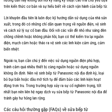
hướng dẫn này không đòi hỏi kỹ năng kỹ thuật cao mà chủ yếu dựa
trên kiến thức cơ bản và sự hiểu biết về cách vận hành của bếp từ.
Lời khuyên đầu tiên là luôn đọc kỹ hướng dẫn sử dụng của nhà sản
xuất, trong đó có những chỉ dẫn quan trọng về nguồn điện, vệ sinh
và cách xử lý sự cố ban đầu. Đối với các vấn đề nhỏ như sáng đèn
chồng chềnh hoặc không phản hồi, bạn có thể kiểm tra lại nguồn
điện, mạch cắm hoặc tháo ra vệ sinh các linh kiện cảm ứng, cảm
biến nhiệt.
Ngoài ra, bạn cần chú ý đến việc sử dụng nguồn điện phù hợp,
tránh cắm quá nhiều thiết bị cùng nguồn hoặc sử dụng nguồn
không ổn định. Nên vệ sinh bếp từ Panasonic nội địa định kỳ, loại
bỏ bụi bẩn hoặc dầu mỡ tích tụ để đảm bảo các linh kiện hoạt
động trơn tru. Trong trường hợp xảy ra sự cố nghiêm trọng, tốt
nhất bạn nên liên hệ ngay dịch vụ sửa bếp từ Panasonic nội địa để
tránh gây hư hỏng lan rộng.
Các câu hỏi thường gặp (FAQs) về sửa bếp từ