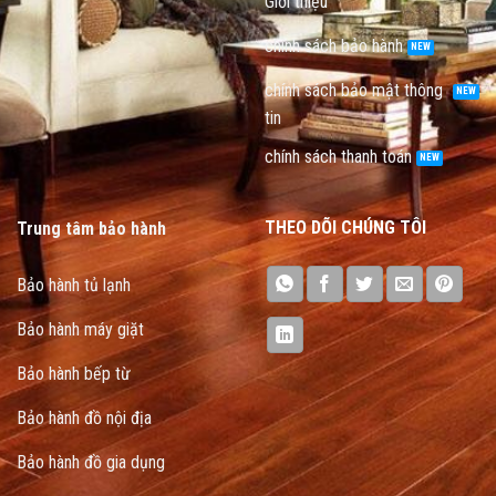
Giới thiệu
chính sách bảo hành
chính sách bảo mật thông
tin
chính sách thanh toán
THEO DÕI CHÚNG TÔI
Trung tâm bảo hành
Bảo hành tủ lạnh
Bảo hành máy giặt
Bảo hành bếp từ
Bảo hành đồ nội địa
Bảo hành đồ gia dụng