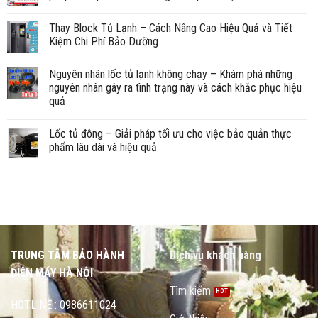
Thay Block Tủ Lạnh – Cách Nâng Cao Hiệu Quả và Tiết
Kiệm Chi Phí Bảo Dưỡng
Nguyên nhân lốc tủ lạnh không chạy – Khám phá những
nguyên nhân gây ra tình trạng này và cách khắc phục hiệu
quả
Lốc tủ đông – Giải pháp tối ưu cho việc bảo quản thực
phẩm lâu dài và hiệu quả
TRUNG TÂM BẢO HÀNH
Dịch vụ khách hàng
ĐIỆN MÁY HÀ NỘI
Tìm kiếm
HOTLINE : 0986611024