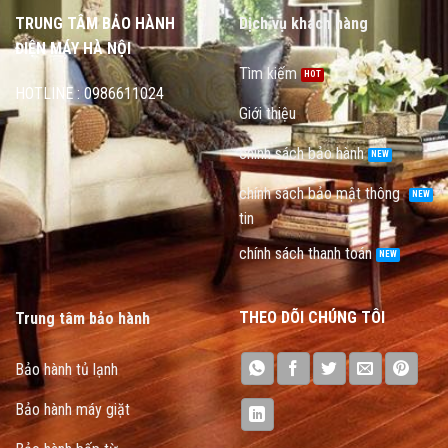
TRUNG TÂM BẢO HÀNH
Dịch vụ khách hàng
ĐIỆN MÁY HÀ NỘI
Tìm kiếm
HOTLINE : 0986611024
Giới thiệu
chính sách bảo hành
chính sách bảo mật thông
tin
chính sách thanh toán
THEO DÕI CHÚNG TÔI
Trung tâm bảo hành
Bảo hành tủ lạnh
Bảo hành máy giặt