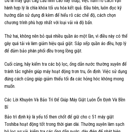
Dù là máy giặt cag cấu hình cao hay thấp, việc nắm rõ cách vận
hành hợp lý là chìa khóa tối ưu hóa kết quả. Đầu tiên, luôn đọc kỹ
hướng dẫn sử dụng đi kèm để hiểu rõ các chế độ, cách chọn
chương trình phù hợp nhất với loại vải và độ bẩn.
Thứ hai, không nên bỏ quá nhiều quần áo một lần, vì điều này có thể
gây quá tải và làm giảm hiệu quả giặt. Sắp xếp quần áo đều, hợp lý
để đảm bảo phân phối đều trong lồng giặt.
Cuối cùng, hãy kiểm tra các bộ lọc, ống dẫn nước thường xuyên để
tránh tắc nghẽn giúp máy hoạt động trơn tru, ổn định. Việc sử dụng
đúng cách cũng giúp giảm thiểu tối đa các hỏng hóc không mong
muốn.
Các Lời Khuyên Và Bảo Trì Để Giúp Máy Giặt Luôn Ổn Định Và Bền
Bỉ
Bảo trì định kỳ là yếu tố then chốt để giữ cho c 51 máy giặt
Toshiba hoạt động tốt trong thời gian dài. Thường xuyên làm sạch
bộ lọc xơ vải, kiểm tra các ống dẫn nước, dây điện để phát hiện