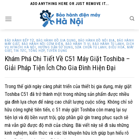
Skip
ADD ANYTHING HERE OR JUST REMOVE IT...
to
content
BẢO HÀNH BẾP TỪ
,
BẢO HÀNH ĐỒ GIA DỤNG
,
BẢO HÀNH ĐỒ NỘI ĐỊA
,
BẢO HÀNH
MÁY GIẶT
,
BẢO HÀNH NỒI CƠM ĐIỆN
,
BẢO HÀNH TI VI
,
BẢO HÀNH TỦ LẠNH
,
DỊCH
VỤ HITACHI HÀ NỘI
,
HƯỚNG DẪN SỬ DỤNG
,
SỬA CHỮA TỦ LẠNH, ĐIỀU HÒA, MÁY
GIẶT
,
TIN TỨC
,
TỔNG HỢP
,
TUYỂN DỤNG
Khám Phá Chi Tiết Về C51 Máy Giặt Toshiba –
Giải Pháp Tiện Ích Cho Gia Đình Hiện Đại
Trong thế giới ngày càng phát triển của thiết bị gia dụng, máy giặt
Toshiba C51 đã trở thành một trong những sản phẩm được nhiều
gia đình lựa chọn để nâng cao chất lượng cuộc sống. Không chỉ sở
hữu công nghệ tiên tiến, c 51 máy giặt Toshiba còn mang lại sự
tiện lợi và độ bền vượt trội, góp phần giữ gìn trang phục sạch sẽ
mà vẫn giữ được độ mới của chúng. Bài viết này sẽ đi sâu những
kinh nghiệm, kiến thức và các lời khuyên hữu ích giúp bạn hiểu rõ