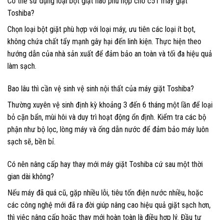
Có thể sử dụng loại bột giặt nào phù hợp cho c51 máy giặt
Toshiba?
Chọn loại bột giặt phù hợp với loại máy, ưu tiên các loại ít bọt,
không chứa chất tẩy mạnh gây hại đến linh kiện. Thực hiện theo
hướng dẫn của nhà sản xuất để đảm bảo an toàn và tối đa hiệu quả
làm sạch.
Bao lâu thì cần vệ sinh vệ sinh nội thất của máy giặt Toshiba?
Thường xuyên vệ sinh định kỳ khoảng 3 đến 6 tháng một lần để loại
bỏ cặn bẩn, mùi hôi và duy trì hoạt động ổn định. Kiểm tra các bộ
phận như bộ lọc, lòng máy và ống dẫn nước để đảm bảo máy luôn
sạch sẽ, bền bỉ.
Có nên nâng cấp hay thay mới máy giặt Toshiba cứ sau một thời
gian dài không?
Nếu máy đã quá cũ, gặp nhiều lỗi, tiêu tốn điện nước nhiều, hoặc
các công nghệ mới đã ra đời giúp nâng cao hiệu quả giặt sạch hơn,
thì việc nâng cấp hoặc thay mới hoàn toàn là điều hợp lý. Đầu tư