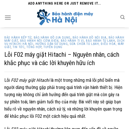
Skip
ADD ANYTHING HERE OR JUST REMOVE IT...
to
content
BẢO HÀNH BẾP TỪ
,
BẢO HÀNH ĐỒ GIA DỤNG
,
BẢO HÀNH ĐỒ NỘI ĐỊA
,
BẢO HÀNH
MÁY GIẶT
,
BẢO HÀNH NỒI CƠM ĐIỆN
,
BẢO HÀNH TI VI
,
BẢO HÀNH TỦ LẠNH
,
DỊCH
VỤ HITACHI HÀ NỘI
,
HƯỚNG DẪN SỬ DỤNG
,
SỬA CHỮA TỦ LẠNH, ĐIỀU HÒA, MÁY
GIẶT
,
TIN TỨC
,
TỔNG HỢP
,
TUYỂN DỤNG
Lỗi F02 máy giặt Hitachi – Nguyên nhân, cách
khắc phục và các lời khuyên hữu ích
Lỗi
F02 máy giặt Hitachi
là một trong những mã lỗi phổ biến mà
người dùng thường gặp phải trong quá trình vận hành thiết bị. Hiện
tượng này không chỉ ảnh hưởng đến quá trình giặt mà còn gây ra
sự phiền toái, làm giảm tuổi thọ của máy. Bài viết này sẽ giúp bạn
hiểu rõ về nguyên nhân, cách xử lý, và những lời khuyên quan trọng
để khắc phục lỗi F02 một cách hiệu quả nhất.