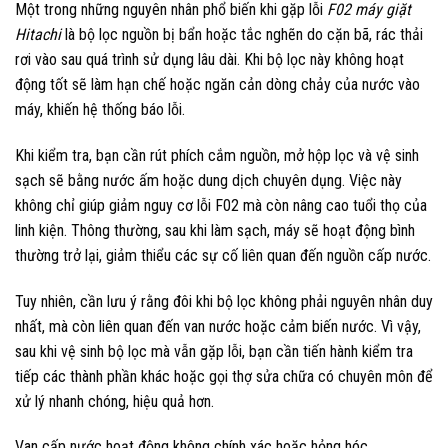
Một trong những nguyên nhân phổ biến khi gặp lỗi
F02 máy giặt
Hitachi
là bộ lọc nguồn bị bẩn hoặc tắc nghẽn do cặn bã, rác thải
rơi vào sau quá trình sử dụng lâu dài. Khi bộ lọc này không hoạt
động tốt sẽ làm hạn chế hoặc ngăn cản dòng chảy của nước vào
máy, khiến hệ thống báo lỗi.
Khi kiểm tra, bạn cần rút phích cắm nguồn, mở hộp lọc và vệ sinh
sạch sẽ bằng nước ấm hoặc dung dịch chuyên dụng. Việc này
không chỉ giúp giảm nguy cơ lỗi F02 mà còn nâng cao tuổi thọ của
linh kiện. Thông thường, sau khi làm sạch, máy sẽ hoạt động bình
thường trở lại, giảm thiểu các sự cố liên quan đến nguồn cấp nước.
Tuy nhiên, cần lưu ý rằng đôi khi bộ lọc không phải nguyên nhân duy
nhất, mà còn liên quan đến van nước hoặc cảm biến nước. Vì vậy,
sau khi vệ sinh bộ lọc mà vẫn gặp lỗi, bạn cần tiến hành kiểm tra
tiếp các thành phần khác hoặc gọi thợ sửa chữa có chuyên môn để
xử lý nhanh chóng, hiệu quả hơn.
Van cấp nước hoạt động không chính xác hoặc hỏng hóc