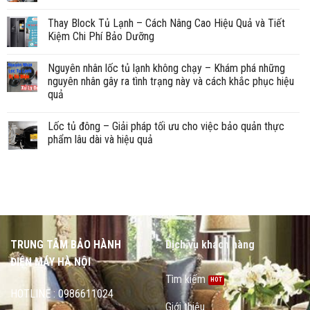
Thay Block Tủ Lạnh – Cách Nâng Cao Hiệu Quả và Tiết
Kiệm Chi Phí Bảo Dưỡng
Nguyên nhân lốc tủ lạnh không chạy – Khám phá những
nguyên nhân gây ra tình trạng này và cách khắc phục hiệu
quả
Lốc tủ đông – Giải pháp tối ưu cho việc bảo quản thực
phẩm lâu dài và hiệu quả
TRUNG TÂM BẢO HÀNH
Dịch vụ khách hàng
ĐIỆN MÁY HÀ NỘI
Tìm kiếm
HOTLINE : 0986611024
Giới thiệu