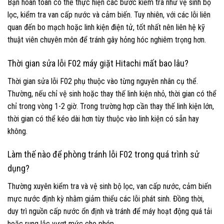
Bạn hoàn toàn có thể thực hiện các bước kiểm tra như vệ sinh bộ
lọc, kiểm tra van cấp nước và cảm biến. Tuy nhiên, với các lỗi liên
quan đến bo mạch hoặc linh kiện điện tử, tốt nhất nên liên hệ kỹ
thuật viên chuyên môn để tránh gây hỏng hóc nghiêm trọng hơn.
Thời gian sửa lỗi F02 máy giặt Hitachi mất bao lâu?
Thời gian sửa lỗi F02 phụ thuộc vào từng nguyên nhân cụ thể.
Thường, nếu chỉ vệ sinh hoặc thay thế linh kiện nhỏ, thời gian có thể
chỉ trong vòng 1-2 giờ. Trong trường hợp cần thay thế linh kiện lớn,
thời gian có thể kéo dài hơn tùy thuộc vào linh kiện có sẵn hay
không.
Làm thế nào để phòng tránh lỗi F02 trong quá trình sử
dụng?
Thường xuyên kiểm tra và vệ sinh bộ lọc, van cấp nước, cảm biến
mực nước định kỳ nhằm giảm thiểu các lỗi phát sinh. Đồng thời,
duy trì nguồn cấp nước ổn định và tránh để máy hoạt động quá tải
hoặc rung lắc vượt mức cho phép.