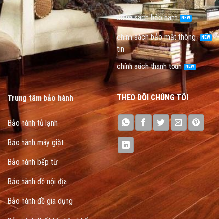
chính sách bảo hành
chính sách bảo mật thông
tin
chính sách thanh toán
THEO DÕI CHÚNG TÔI
Trung tâm bảo hành
Bảo hành tủ lạnh
Bảo hành máy giặt
Bảo hành bếp từ
Bảo hành đồ nội địa
Bảo hành đồ gia dụng