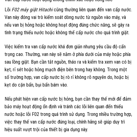
Lỗi
F02 máy giặt Hitachi
cũng thường liên quan đến van cấp nước.
Van này đóng vai trò kiểm soát dòng nước từ nguồn vào máy, và
nếu van bị hỏng hoặc không hoạt động đúng chức năng, sẽ gây ra
tình trạng thiếu nước hoặc không thể cấp nước cho quá trình giặt.
Việc kiểm tra van cấp nước khá đơn giản nhưng yêu cầu độ cẩn
trọng cao. Thường, van này sẽ nằm ở phía dưới của máy hoặc phía
sau lồng giặt. Bạn cần tắt nguồn, tháo ra và kiểm tra xem van có bị
kẹt, rỉ sét hoặc hỏng mạch điện bên trong hay không. Trong một
số trường hợp, van cấp nước bị rò rỉ không rõ nguyên do, hoặc bị
kẹt do cặn bẩn, bụi bẩn bám vào.
Nếu phát hiện van cấp nước bị hỏng, bạn cần thay thế mới để đảm
bảo máy hoạt động ổn định và tránh các lỗi liên quan đến thiếu
nước hoặc lỗi F02 trong quá trình sử dụng. Trong nhiều trường hợp,
việc thay thế van cấp nước đúng loại, chính hãng sẽ giúp duy trì
hiệu suất vượt trội của thiết bị gia dụng này.