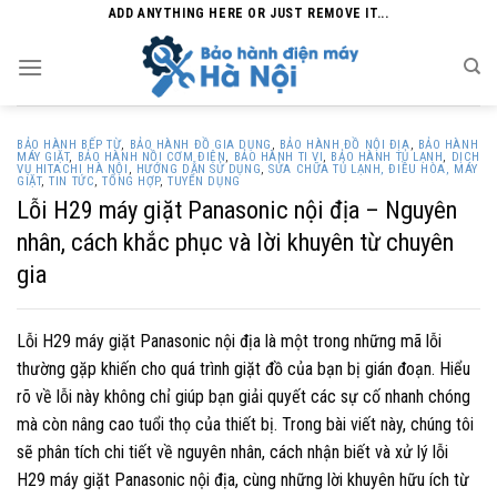
Skip
ADD ANYTHING HERE OR JUST REMOVE IT...
to
content
BẢO HÀNH BẾP TỪ
,
BẢO HÀNH ĐỒ GIA DỤNG
,
BẢO HÀNH ĐỒ NỘI ĐỊA
,
BẢO HÀNH
MÁY GIẶT
,
BẢO HÀNH NỒI CƠM ĐIỆN
,
BẢO HÀNH TI VI
,
BẢO HÀNH TỦ LẠNH
,
DỊCH
VỤ HITACHI HÀ NỘI
,
HƯỚNG DẪN SỬ DỤNG
,
SỬA CHỮA TỦ LẠNH, ĐIỀU HÒA, MÁY
GIẶT
,
TIN TỨC
,
TỔNG HỢP
,
TUYỂN DỤNG
Lỗi H29 máy giặt Panasonic nội địa – Nguyên
nhân, cách khắc phục và lời khuyên từ chuyên
gia
Lỗi H29 máy giặt Panasonic nội địa là một trong những mã lỗi
thường gặp khiến cho quá trình giặt đồ của bạn bị gián đoạn. Hiểu
rõ về lỗi này không chỉ giúp bạn giải quyết các sự cố nhanh chóng
mà còn nâng cao tuổi thọ của thiết bị. Trong bài viết này, chúng tôi
sẽ phân tích chi tiết về nguyên nhân, cách nhận biết và xử lý lỗi
H29 máy giặt Panasonic nội địa, cùng những lời khuyên hữu ích từ