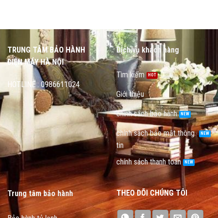
TRUNG TÂM BẢO HÀNH
Dịch vụ khách hàng
ĐIỆN MÁY HÀ NỘI
Tìm kiếm
HOTLINE : 0986611024
Giới thiệu
chính sách bảo hành
chính sách bảo mật thông
tin
chính sách thanh toán
THEO DÕI CHÚNG TÔI
Trung tâm bảo hành