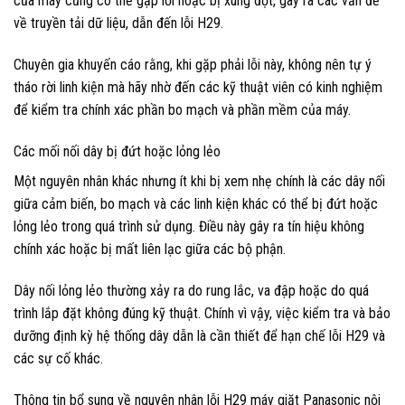
của máy cũng có thể gặp lỗi hoặc bị xung đột, gây ra các vấn đề
về truyền tải dữ liệu, dẫn đến lỗi H29.
Chuyên gia khuyến cáo rằng, khi gặp phải lỗi này, không nên tự ý
tháo rời linh kiện mà hãy nhờ đến các kỹ thuật viên có kinh nghiệm
để kiểm tra chính xác phần bo mạch và phần mềm của máy.
Các mối nối dây bị đứt hoặc lỏng lẻo
Một nguyên nhân khác nhưng ít khi bị xem nhẹ chính là các dây nối
giữa cảm biến, bo mạch và các linh kiện khác có thể bị đứt hoặc
lỏng lẻo trong quá trình sử dụng. Điều này gây ra tín hiệu không
chính xác hoặc bị mất liên lạc giữa các bộ phận.
Dây nối lỏng lẻo thường xảy ra do rung lắc, va đập hoặc do quá
trình lắp đặt không đúng kỹ thuật. Chính vì vậy, việc kiểm tra và bảo
dưỡng định kỳ hệ thống dây dẫn là cần thiết để hạn chế lỗi H29 và
các sự cố khác.
Thông tin bổ sung về nguyên nhân lỗi H29 máy giặt Panasonic nội