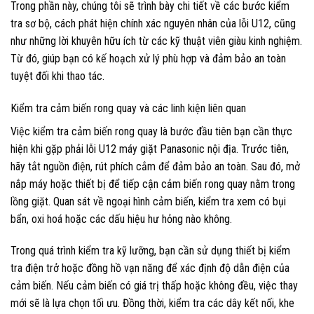
Trong phần này, chúng tôi sẽ trình bày chi tiết về các bước kiểm
tra sơ bộ, cách phát hiện chính xác nguyên nhân của lỗi U12, cũng
như những lời khuyên hữu ích từ các kỹ thuật viên giàu kinh nghiệm.
Từ đó, giúp bạn có kế hoạch xử lý phù hợp và đảm bảo an toàn
tuyệt đối khi thao tác.
Kiểm tra cảm biến rong quay và các linh kiện liên quan
Việc kiểm tra cảm biến rong quay là bước đầu tiên bạn cần thực
hiện khi gặp phải lỗi U12 máy giặt Panasonic nội địa. Trước tiên,
hãy tắt nguồn điện, rút phích cắm để đảm bảo an toàn. Sau đó, mở
nắp máy hoặc thiết bị để tiếp cận cảm biến rong quay nằm trong
lồng giặt. Quan sát về ngoại hình cảm biến, kiểm tra xem có bụi
bẩn, oxi hoá hoặc các dấu hiệu hư hỏng nào không.
Trong quá trình kiểm tra kỹ lưỡng, bạn cần sử dụng thiết bị kiểm
tra điện trở hoặc đồng hồ vạn năng để xác định độ dẫn điện của
cảm biến. Nếu cảm biến có giá trị thấp hoặc không đều, việc thay
mới sẽ là lựa chọn tối ưu. Đồng thời, kiểm tra các dây kết nối, khe