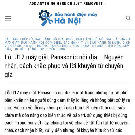
Skip
ADD ANYTHING HERE OR JUST REMOVE IT...
to
content
BẢO HÀNH BẾP TỪ
,
BẢO HÀNH ĐỒ GIA DỤNG
,
BẢO HÀNH ĐỒ NỘI ĐỊA
,
BẢO HÀNH
MÁY GIẶT
,
BẢO HÀNH NỒI CƠM ĐIỆN
,
BẢO HÀNH TI VI
,
BẢO HÀNH TỦ LẠNH
,
DỊCH
VỤ HITACHI HÀ NỘI
,
HƯỚNG DẪN SỬ DỤNG
,
SỬA CHỮA TỦ LẠNH, ĐIỀU HÒA, MÁY
GIẶT
,
TIN TỨC
,
TỔNG HỢP
,
TUYỂN DỤNG
Lỗi U12 máy giặt Panasonic nội địa – Nguyên
nhân, cách khắc phục và lời khuyên từ chuyên
gia
Lỗi U12 máy giặt Panasonic nội địa là một trong những sự cố phổ
biến khiến nhiều người dùng cảm thấy lo lắng và không biết xử lý ra
sao. Hiểu rõ về lỗi này không chỉ giúp bạn tiết kiệm thời gian sửa
chữa mà còn nâng cao kiến thức về bảo trì, sử dụng thiết bị đúng
cách. Trong bài viết này, chúng tôi sẽ chia sẻ tất tần tật từ nguyên
nhân, cách nhận biết, xử lý đến những lời khuyên hữu ích từ các