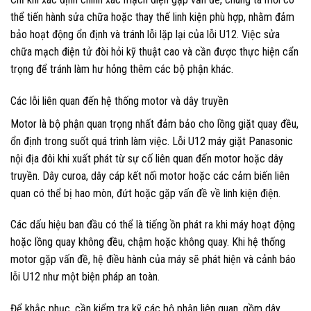
thể tiến hành sửa chữa hoặc thay thế linh kiện phù hợp, nhằm đảm
bảo hoạt động ổn định và tránh lỗi lặp lại của lỗi U12. Việc sửa
chữa mạch điện tử đòi hỏi kỹ thuật cao và cần được thực hiện cẩn
trọng để tránh làm hư hỏng thêm các bộ phận khác.
Các lỗi liên quan đến hệ thống motor và dây truyền
Motor là bộ phận quan trọng nhất đảm bảo cho lồng giặt quay đều,
ổn định trong suốt quá trình làm việc. Lỗi U12 máy giặt Panasonic
nội địa đôi khi xuất phát từ sự cố liên quan đến motor hoặc dây
truyền. Dây curoa, dây cáp kết nối motor hoặc các cảm biến liên
quan có thể bị hao mòn, đứt hoặc gặp vấn đề về linh kiện điện.
Các dấu hiệu ban đầu có thể là tiếng ồn phát ra khi máy hoạt động
hoặc lồng quay không đều, chậm hoặc không quay. Khi hệ thống
motor gặp vấn đề, hệ điều hành của máy sẽ phát hiện và cảnh báo
lỗi U12 như một biện pháp an toàn.
Để khắc phục, cần kiểm tra kỹ các bộ phận liên quan, gồm dây