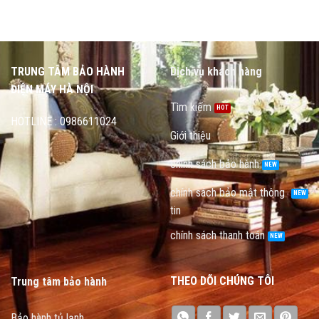
TRUNG TÂM BẢO HÀNH
Dịch vụ khách hàng
ĐIỆN MÁY HÀ NỘI
Tìm kiếm
HOTLINE : 0986611024
Giới thiệu
chính sách bảo hành
chính sách bảo mật thông
tin
chính sách thanh toán
THEO DÕI CHÚNG TÔI
Trung tâm bảo hành
Bảo hành tủ lạnh