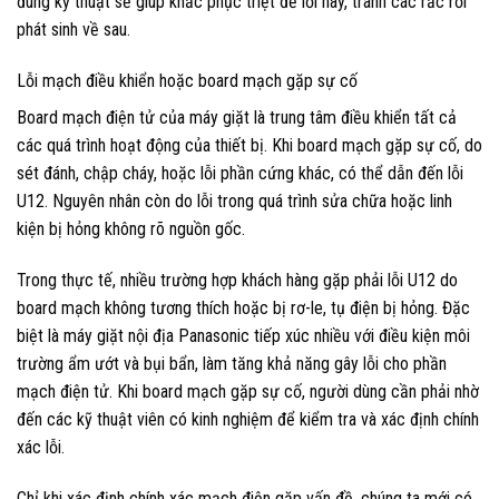
đúng kỹ thuật sẽ giúp khắc phục triệt để lỗi này, tránh các rắc rối
phát sinh về sau.
Lỗi mạch điều khiển hoặc board mạch gặp sự cố
Board mạch điện tử của máy giặt là trung tâm điều khiển tất cả
các quá trình hoạt động của thiết bị. Khi board mạch gặp sự cố, do
sét đánh, chập cháy, hoặc lỗi phần cứng khác, có thể dẫn đến lỗi
U12. Nguyên nhân còn do lỗi trong quá trình sửa chữa hoặc linh
kiện bị hỏng không rõ nguồn gốc.
Trong thực tế, nhiều trường hợp khách hàng gặp phải lỗi U12 do
board mạch không tương thích hoặc bị rơ-le, tụ điện bị hỏng. Đặc
biệt là máy giặt nội địa Panasonic tiếp xúc nhiều với điều kiện môi
trường ẩm ướt và bụi bẩn, làm tăng khả năng gây lỗi cho phần
mạch điện tử. Khi board mạch gặp sự cố, người dùng cần phải nhờ
đến các kỹ thuật viên có kinh nghiệm để kiểm tra và xác định chính
xác lỗi.
Chỉ khi xác định chính xác mạch điện gặp vấn đề, chúng ta mới có