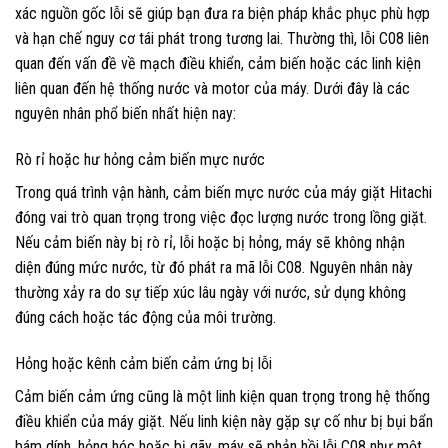
xác nguồn gốc lỗi sẽ giúp bạn đưa ra biện pháp khắc phục phù hợp
và hạn chế nguy cơ tái phát trong tương lai. Thường thì, lỗi C08 liên
quan đến vấn đề về mạch điều khiển, cảm biến hoặc các linh kiện
liên quan đến hệ thống nước và motor của máy. Dưới đây là các
nguyên nhân phổ biến nhất hiện nay:
Rò rỉ hoặc hư hỏng cảm biến mực nước
Trong quá trình vận hành, cảm biến mực nước của máy giặt Hitachi
đóng vai trò quan trọng trong việc đọc lượng nước trong lồng giặt.
Nếu cảm biến này bị rò rỉ, lỗi hoặc bị hỏng, máy sẽ không nhận
diện đúng mức nước, từ đó phát ra mã lỗi C08. Nguyên nhân này
thường xảy ra do sự tiếp xúc lâu ngày với nước, sử dụng không
đúng cách hoặc tác động của môi trường.
Hỏng hoặc kênh cảm biến cảm ứng bị lỗi
Cảm biến cảm ứng cũng là một linh kiện quan trọng trong hệ thống
điều khiển của máy giặt. Nếu linh kiện này gặp sự cố như bị bụi bẩn
bám dính, hỏng hóc hoặc bị gãy, máy sẽ phản hồi lỗi C08 như một