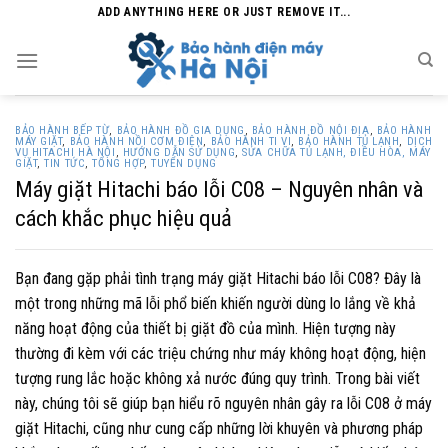
Skip
ADD ANYTHING HERE OR JUST REMOVE IT...
to
content
BẢO HÀNH BẾP TỪ
,
BẢO HÀNH ĐỒ GIA DỤNG
,
BẢO HÀNH ĐỒ NỘI ĐỊA
,
BẢO HÀNH
MÁY GIẶT
,
BẢO HÀNH NỒI CƠM ĐIỆN
,
BẢO HÀNH TI VI
,
BẢO HÀNH TỦ LẠNH
,
DỊCH
VỤ HITACHI HÀ NỘI
,
HƯỚNG DẪN SỬ DỤNG
,
SỬA CHỮA TỦ LẠNH, ĐIỀU HÒA, MÁY
GIẶT
,
TIN TỨC
,
TỔNG HỢP
,
TUYỂN DỤNG
Máy giặt Hitachi báo lỗi C08 – Nguyên nhân và
cách khắc phục hiệu quả
Bạn đang gặp phải tình trạng máy giặt Hitachi báo lỗi C08? Đây là
một trong những mã lỗi phổ biến khiến người dùng lo lắng về khả
năng hoạt động của thiết bị giặt đồ của mình. Hiện tượng này
thường đi kèm với các triệu chứng như máy không hoạt động, hiện
tượng rung lắc hoặc không xả nước đúng quy trình. Trong bài viết
này, chúng tôi sẽ giúp bạn hiểu rõ nguyên nhân gây ra lỗi C08 ở máy
giặt Hitachi, cũng như cung cấp những lời khuyên và phương pháp