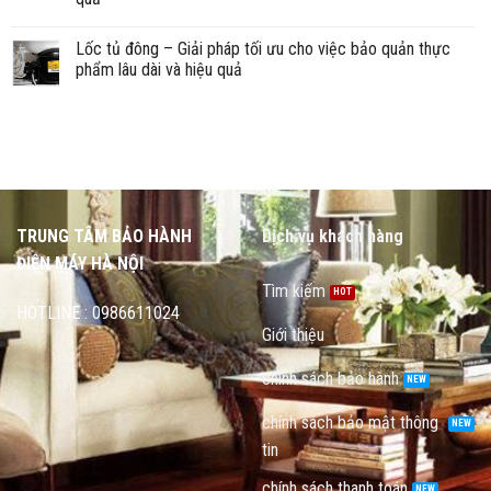
Lốc tủ đông – Giải pháp tối ưu cho việc bảo quản thực
phẩm lâu dài và hiệu quả
TRUNG TÂM BẢO HÀNH
Dịch vụ khách hàng
ĐIỆN MÁY HÀ NỘI
Tìm kiếm
HOTLINE : 0986611024
Giới thiệu
chính sách bảo hành
chính sách bảo mật thông
tin
chính sách thanh toán