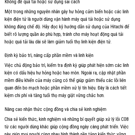
Không để quá tải hoặc sử dụng sai cách
Một trong những nguyên nhân gây hư hỏng cảm biến hoặc các linh
kiện điện tử là người dùng vận hành máy quá tải hoặc sử dụng
không đúng chế độ. Hãy đọc kỹ hướng dẫn sử dụng của Hitachi để
biết rõ lượng quần áo phù hợp, tránh cho máy hoạt động quá tải
hoặc quá tải lâu dài sẽ làm giảm tuổi thọ linh kiện điện tử.
Định kỳ bảo trì, nâng cấp phần mềm và linh kiện
Việc chủ động bảo trì, kiểm tra định kỳ giúp phát hiện sớm các linh
kiện có dấu hiệu hư hỏng hoặc hao mòn. Ngoài ra, cập nhật phần
mềm điều khiển của máy cũng có thể giúp giảm thiểu các lỗi liên
quan đến bo mạch hoặc phần mềm xử lý tín hiệu. Đây là cách tiết
kiệm chi phí và tăng tuổi thọ máy giặt vững chắc hơn.
Nâng cao nhận thức cộng đồng và chia sẻ kinh nghiệm
Chia sẻ kiến thức, kinh nghiệm và những bí quyết giúp xử lý lỗi C08
từ các người dùng khác giúp cộng đồng ngày càng phát triển. Việc
này giúp mọi người cùng nhau hình thành nền tảng kiến thức vững