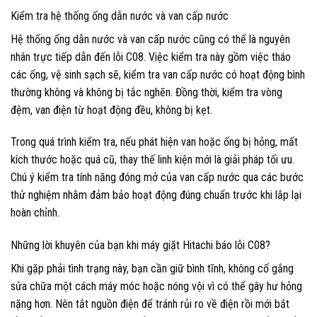
Kiểm tra hệ thống ống dẫn nước và van cấp nước
Hệ thống ống dẫn nước và van cấp nước cũng có thể là nguyên
nhân trực tiếp dẫn đến lỗi C08. Việc kiểm tra này gồm việc tháo
các ống, vệ sinh sạch sẽ, kiểm tra van cấp nước có hoạt động bình
thường không và không bị tắc nghẽn. Đồng thời, kiểm tra vòng
đệm, van điện từ hoạt động đều, không bị kẹt.
Trong quá trình kiểm tra, nếu phát hiện van hoặc ống bị hỏng, mất
kích thước hoặc quá cũ, thay thế linh kiện mới là giải pháp tối ưu.
Chú ý kiểm tra tính năng đóng mở của van cấp nước qua các bước
thử nghiệm nhằm đảm bảo hoạt động đúng chuẩn trước khi lắp lại
hoàn chỉnh.
Những lời khuyên của bạn khi máy giặt Hitachi báo lỗi C08?
Khi gặp phải tình trạng này, bạn cần giữ bình tĩnh, không cố gắng
sửa chữa một cách máy móc hoặc nóng vội vì có thể gây hư hỏng
nặng hơn. Nên tắt nguồn điện để tránh rủi ro về điện rồi mới bắt