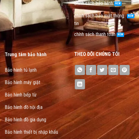
chính sách bảo hành
chính sách bảo mật thông
tin
chính sách thanh toán
THEO DÕI CHÚNG TÔI
Trung tâm bảo hành
Bảo hành tủ lạnh
Bảo hành máy giặt
Bảo hành bếp từ
Bảo hành đồ nội địa
Bảo hành đồ gia dụng
Bảo hành thiết bị nhập khẩu