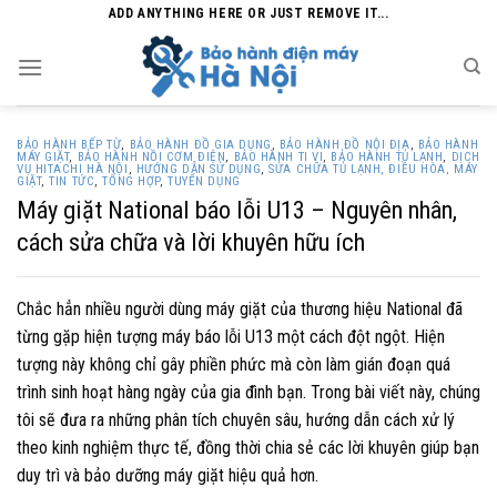
Skip
ADD ANYTHING HERE OR JUST REMOVE IT...
to
content
BẢO HÀNH BẾP TỪ
,
BẢO HÀNH ĐỒ GIA DỤNG
,
BẢO HÀNH ĐỒ NỘI ĐỊA
,
BẢO HÀNH
MÁY GIẶT
,
BẢO HÀNH NỒI CƠM ĐIỆN
,
BẢO HÀNH TI VI
,
BẢO HÀNH TỦ LẠNH
,
DỊCH
VỤ HITACHI HÀ NỘI
,
HƯỚNG DẪN SỬ DỤNG
,
SỬA CHỮA TỦ LẠNH, ĐIỀU HÒA, MÁY
GIẶT
,
TIN TỨC
,
TỔNG HỢP
,
TUYỂN DỤNG
Máy giặt National báo lỗi U13 – Nguyên nhân,
cách sửa chữa và lời khuyên hữu ích
Chắc hẳn nhiều người dùng máy giặt của thương hiệu National đã
từng gặp hiện tượng máy báo lỗi U13 một cách đột ngột. Hiện
tượng này không chỉ gây phiền phức mà còn làm gián đoạn quá
trình sinh hoạt hàng ngày của gia đình bạn. Trong bài viết này, chúng
tôi sẽ đưa ra những phân tích chuyên sâu, hướng dẫn cách xử lý
theo kinh nghiệm thực tế, đồng thời chia sẻ các lời khuyên giúp bạn
duy trì và bảo dưỡng máy giặt hiệu quả hơn.