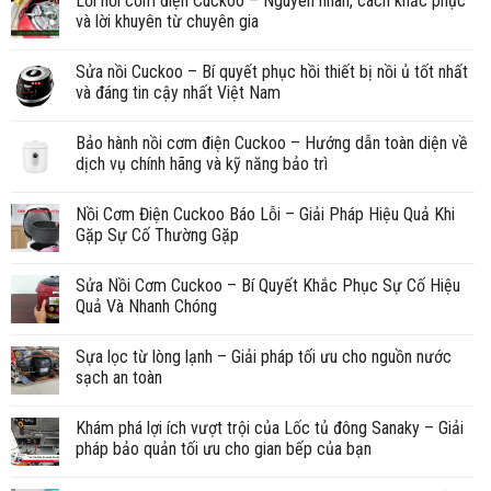
Lỗi nồi cơm điện Cuckoo – Nguyên nhân, cách khắc phục
và lời khuyên từ chuyên gia
Sửa nồi Cuckoo – Bí quyết phục hồi thiết bị nồi ủ tốt nhất
và đáng tin cậy nhất Việt Nam
Bảo hành nồi cơm điện Cuckoo – Hướng dẫn toàn diện về
dịch vụ chính hãng và kỹ năng bảo trì
Nồi Cơm Điện Cuckoo Báo Lỗi – Giải Pháp Hiệu Quả Khi
Gặp Sự Cố Thường Gặp
Sửa Nồi Cơm Cuckoo – Bí Quyết Khắc Phục Sự Cố Hiệu
Quả Và Nhanh Chóng
Sựa lọc từ lòng lạnh – Giải pháp tối ưu cho nguồn nước
sạch an toàn
Khám phá lợi ích vượt trội của Lốc tủ đông Sanaky – Giải
pháp bảo quản tối ưu cho gian bếp của bạn