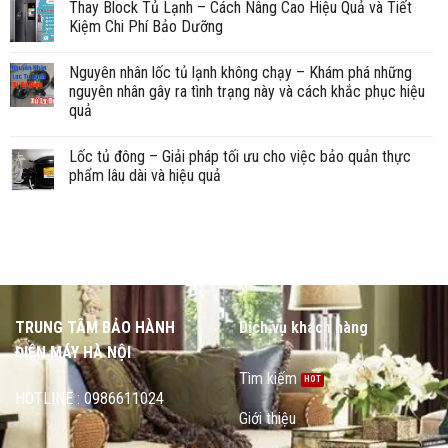
Thay Block Tủ Lạnh – Cách Nâng Cao Hiệu Quả và Tiết
Kiệm Chi Phí Bảo Dưỡng
Nguyên nhân lốc tủ lạnh không chạy – Khám phá những
nguyên nhân gây ra tình trạng này và cách khắc phục hiệu
quả
Lốc tủ đông – Giải pháp tối ưu cho việc bảo quản thực
phẩm lâu dài và hiệu quả
TRUNG TÂM BẢO HÀNH
Dịch vụ khách hàng
ĐIỆN MÁY HÀ NỘI
Tìm kiếm
HOTLINE : 0986611024
Giới thiệu