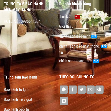
TRUNG TÂM BẢO HÀNH
Dịch vụ khách hàng
ĐIỆN MÁY HÀ NỘI
Tìm kiếm
HOTLINE : 0986611024
Giới thiệu
chính sách bảo hành
chính sách bảo mật thông
tin
chính sách thanh toán
THEO DÕI CHÚNG TÔI
Trung tâm bảo hành
Bảo hành tủ lạnh
Bảo hành máy giặt
Bảo hành bếp từ