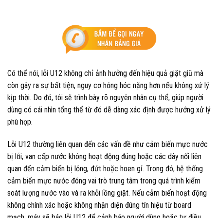
Có thể nói, lỗi U12 không chỉ ảnh hưởng đến hiệu quả giặt giũ mà
còn gây ra sự bất tiện, nguy cơ hỏng hóc nặng hơn nếu không xử lý
kịp thời. Do đó, tôi sẽ trình bày rõ nguyên nhân cụ thể, giúp người
dùng có cái nhìn tổng thể từ đó dễ dàng xác định được hướng xử lý
phù hợp.
Lỗi U12 thường liên quan đến các vấn đề như cảm biến mực nước
bị lỗi, van cấp nước không hoạt động đúng hoặc các dây nối liên
quan đến cảm biến bị lỏng, đứt hoặc hoen gỉ. Trong đó, hệ thống
cảm biến mực nước đóng vai trò trung tâm trong quá trình kiểm
soát lượng nước vào và ra khỏi lồng giặt. Nếu cảm biến hoạt động
không chính xác hoặc không nhận diện đúng tín hiệu từ board
mạch, máy sẽ báo lỗi U12 để cảnh báo người dùng hoặc tự điều