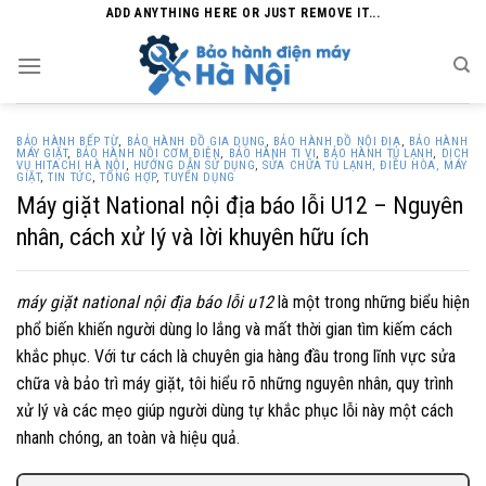
Skip
ADD ANYTHING HERE OR JUST REMOVE IT...
to
content
BẢO HÀNH BẾP TỪ
,
BẢO HÀNH ĐỒ GIA DỤNG
,
BẢO HÀNH ĐỒ NỘI ĐỊA
,
BẢO HÀNH
MÁY GIẶT
,
BẢO HÀNH NỒI CƠM ĐIỆN
,
BẢO HÀNH TI VI
,
BẢO HÀNH TỦ LẠNH
,
DỊCH
VỤ HITACHI HÀ NỘI
,
HƯỚNG DẪN SỬ DỤNG
,
SỬA CHỮA TỦ LẠNH, ĐIỀU HÒA, MÁY
GIẶT
,
TIN TỨC
,
TỔNG HỢP
,
TUYỂN DỤNG
Máy giặt National nội địa báo lỗi U12 – Nguyên
nhân, cách xử lý và lời khuyên hữu ích
máy giặt national nội địa báo lỗi u12
là một trong những biểu hiện
phổ biến khiến người dùng lo lắng và mất thời gian tìm kiếm cách
khắc phục. Với tư cách là chuyên gia hàng đầu trong lĩnh vực sửa
chữa và bảo trì máy giặt, tôi hiểu rõ những nguyên nhân, quy trình
xử lý và các mẹo giúp người dùng tự khắc phục lỗi này một cách
nhanh chóng, an toàn và hiệu quả.