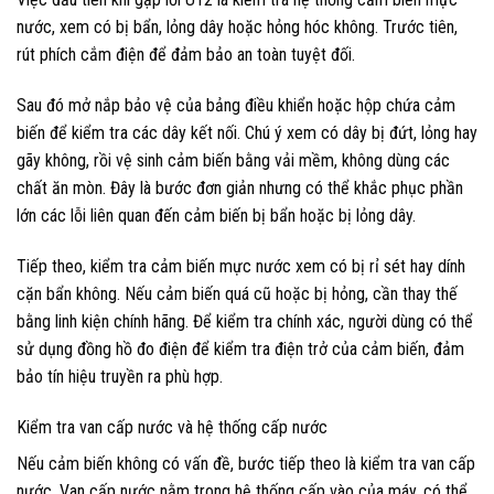
nước, xem có bị bẩn, lỏng dây hoặc hỏng hóc không. Trước tiên,
rút phích cắm điện để đảm bảo an toàn tuyệt đối.
Sau đó mở nắp bảo vệ của bảng điều khiển hoặc hộp chứa cảm
biến để kiểm tra các dây kết nối. Chú ý xem có dây bị đứt, lỏng hay
gãy không, rồi vệ sinh cảm biến bằng vải mềm, không dùng các
chất ăn mòn. Đây là bước đơn giản nhưng có thể khắc phục phần
lớn các lỗi liên quan đến cảm biến bị bẩn hoặc bị lỏng dây.
Tiếp theo, kiểm tra cảm biến mực nước xem có bị rỉ sét hay dính
cặn bẩn không. Nếu cảm biến quá cũ hoặc bị hỏng, cần thay thế
bằng linh kiện chính hãng. Để kiểm tra chính xác, người dùng có thể
sử dụng đồng hồ đo điện để kiểm tra điện trở của cảm biến, đảm
bảo tín hiệu truyền ra phù hợp.
Kiểm tra van cấp nước và hệ thống cấp nước
Nếu cảm biến không có vấn đề, bước tiếp theo là kiểm tra van cấp
nước. Van cấp nước nằm trong hệ thống cấp vào của máy, có thể