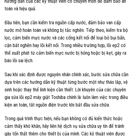
hướng dẫn của các kỹ thuật viên có chuyên môn để đảm bảo an
toàn và hiệu quả.
Đầu tiên, bạn cần kiểm tra nguồn cấp nước, đảm bảo van cấp
nước mở hoàn toàn và không bị tắc nghẽn. Tiếp theo, kiểm tra bộ
lọc, cảm biến mực nước và các cổng kết nối để loại bỏ bụi bẩn,
cặn bắt nghẽn hay lỗi kết nối. Trong nhiều trường hợp, lỗi ep2 có
thể xuất phát từ cảm biến mực nước bị hỏng hoặc bị kẹt, gây ra
báo lỗi sai lệch.
Sau khi xác định được nguyên nhân chính xác, bước sửa chữa cần
dựa trên các hướng dẫn kỹ thuật từng bước một như tháo lắp, vệ
sinh hoặc thay thế linh kiện cần thiết. Lời khuyên của các chuyên
gia sửa lỗi ep2 máy giặt Toshiba chính là: luôn làm việc trong điều
kiện an toàn, tắt nguồn điện trước khi bắt đầu sửa chữa.
Trong quá trình thực hiện, nếu bạn không có đủ kiến thức hoặc
cảm thấy khó khăn, hãy liên hệ dịch vụ sửa chữa uy tín để tránh
gây tổn thất thêm cho thiết bị của mình. Các kỹ thuật viên được