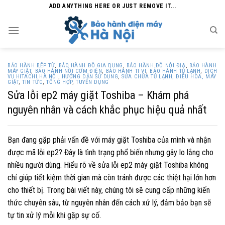
Skip
ADD ANYTHING HERE OR JUST REMOVE IT...
to
content
BẢO HÀNH BẾP TỪ
,
BẢO HÀNH ĐỒ GIA DỤNG
,
BẢO HÀNH ĐỒ NỘI ĐỊA
,
BẢO HÀNH
MÁY GIẶT
,
BẢO HÀNH NỒI CƠM ĐIỆN
,
BẢO HÀNH TI VI
,
BẢO HÀNH TỦ LẠNH
,
DỊCH
VỤ HITACHI HÀ NỘI
,
HƯỚNG DẪN SỬ DỤNG
,
SỬA CHỮA TỦ LẠNH, ĐIỀU HÒA, MÁY
GIẶT
,
TIN TỨC
,
TỔNG HỢP
,
TUYỂN DỤNG
Sửa lỗi ep2 máy giặt Toshiba – Khám phá
nguyên nhân và cách khắc phục hiệu quả nhất
Bạn đang gặp phải vấn đề với máy giặt Toshiba của mình và nhận
được mã lỗi ep2? Đây là tình trạng phổ biến nhưng gây lo lắng cho
nhiều người dùng. Hiểu rõ về sửa lỗi ep2 máy giặt Toshiba không
chỉ giúp tiết kiệm thời gian mà còn tránh được các thiệt hại lớn hơn
cho thiết bị. Trong bài viết này, chúng tôi sẽ cung cấp những kiến
thức chuyên sâu, từ nguyên nhân đến cách xử lý, đảm bảo bạn sẽ
tự tin xử lý mỗi khi gặp sự cố.