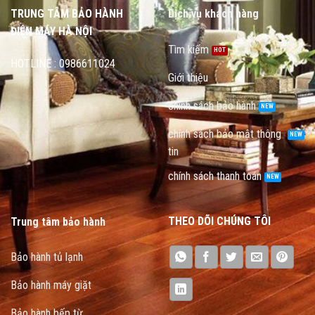
TRUNG TÂM BẢO HÀNH
Dịch vụ khách hàng
ĐIỆN MÁY HÀ NỘI
Tìm kiếm
HOTLINE : 0986611024
Giới thiệu
chính sách bảo hành
chính sách bảo mật thông
tin
chính sách thanh toán
THEO DÕI CHÚNG TÔI
Trung tâm bảo hành
Bảo hành tủ lạnh
Bảo hành máy giặt
Bảo hành bếp từ