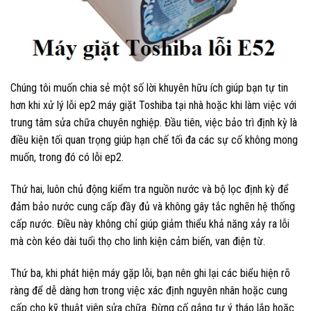
Chúng tôi muốn chia sẻ một số lời khuyên hữu ích giúp bạn tự tin
hơn khi xử lý lỗi ep2 máy giặt Toshiba tại nhà hoặc khi làm việc với
trung tâm sửa chữa chuyên nghiệp. Đầu tiên, việc bảo trì định kỳ là
điều kiện tối quan trọng giúp hạn chế tối đa các sự cố không mong
muốn, trong đó có lỗi ep2.
Thứ hai, luôn chủ động kiểm tra nguồn nước và bộ lọc định kỳ để
đảm bảo nước cung cấp đầy đủ và không gây tắc nghẽn hệ thống
cấp nước. Điều này không chỉ giúp giảm thiểu khả năng xảy ra lỗi
mà còn kéo dài tuổi thọ cho linh kiện cảm biến, van điện từ.
Thứ ba, khi phát hiện máy gặp lỗi, bạn nên ghi lại các biểu hiện rõ
ràng để dễ dàng hơn trong việc xác định nguyên nhân hoặc cung
cấp cho kỹ thuật viên sửa chữa. Đừng cố gắng tự ý tháo lắp hoặc