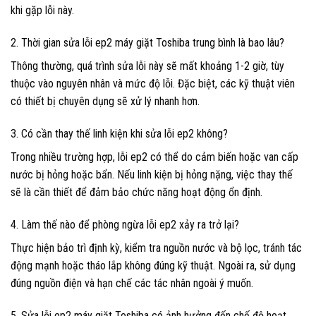
khi gặp lỗi này.
2. Thời gian sửa lỗi ep2 máy giặt Toshiba trung bình là bao lâu?
Thông thường, quá trình sửa lỗi này sẽ mất khoảng 1-2 giờ, tùy
thuộc vào nguyên nhân và mức độ lỗi. Đặc biệt, các kỹ thuật viên
có thiết bị chuyên dụng sẽ xử lý nhanh hơn.
3. Có cần thay thế linh kiện khi sửa lỗi ep2 không?
Trong nhiều trường hợp, lỗi ep2 có thể do cảm biến hoặc van cấp
nước bị hỏng hoặc bẩn. Nếu linh kiện bị hỏng nặng, việc thay thế
sẽ là cần thiết để đảm bảo chức năng hoạt động ổn định.
4. Làm thế nào để phòng ngừa lỗi ep2 xảy ra trở lại?
Thực hiện bảo trì định kỳ, kiểm tra nguồn nước và bộ lọc, tránh tác
động mạnh hoặc tháo lắp không đúng kỹ thuật. Ngoài ra, sử dụng
đúng nguồn điện và hạn chế các tác nhân ngoài ý muốn.
5. Sửa lỗi ep2 máy giặt Toshiba có ảnh hưởng đến chế độ hoạt