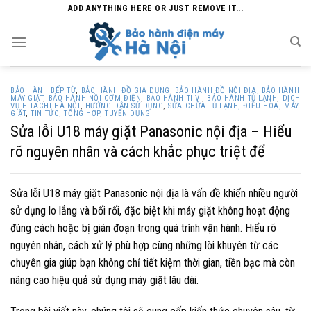
Skip
ADD ANYTHING HERE OR JUST REMOVE IT...
to
content
BẢO HÀNH BẾP TỪ
,
BẢO HÀNH ĐỒ GIA DỤNG
,
BẢO HÀNH ĐỒ NỘI ĐỊA
,
BẢO HÀNH
MÁY GIẶT
,
BẢO HÀNH NỒI CƠM ĐIỆN
,
BẢO HÀNH TI VI
,
BẢO HÀNH TỦ LẠNH
,
DỊCH
VỤ HITACHI HÀ NỘI
,
HƯỚNG DẪN SỬ DỤNG
,
SỬA CHỮA TỦ LẠNH, ĐIỀU HÒA, MÁY
GIẶT
,
TIN TỨC
,
TỔNG HỢP
,
TUYỂN DỤNG
Sửa lỗi U18 máy giặt Panasonic nội địa – Hiểu
rõ nguyên nhân và cách khắc phục triệt để
Sửa lỗi U18 máy giặt Panasonic nội địa là vấn đề khiến nhiều người
sử dụng lo lắng và bối rối, đặc biệt khi máy giặt không hoạt động
đúng cách hoặc bị gián đoạn trong quá trình vận hành. Hiểu rõ
nguyên nhân, cách xử lý phù hợp cùng những lời khuyên từ các
chuyên gia giúp bạn không chỉ tiết kiệm thời gian, tiền bạc mà còn
nâng cao hiệu quả sử dụng máy giặt lâu dài.