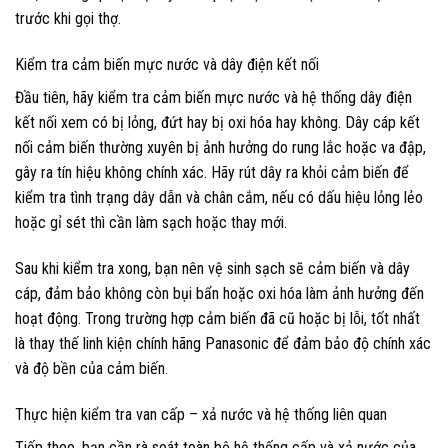
trước khi gọi thợ.
Kiểm tra cảm biến mực nước và dây điện kết nối
Đầu tiên, hãy kiểm tra cảm biến mực nước và hệ thống dây điện
kết nối xem có bị lỏng, đứt hay bị oxi hóa hay không. Dây cáp kết
nối cảm biến thường xuyên bị ảnh hưởng do rung lắc hoặc va đập,
gây ra tín hiệu không chính xác. Hãy rút dây ra khỏi cảm biến để
kiểm tra tình trạng dây dẫn và chân cắm, nếu có dấu hiệu lỏng lẻo
hoặc gỉ sét thì cần làm sạch hoặc thay mới.
Sau khi kiểm tra xong, bạn nên vệ sinh sạch sẽ cảm biến và dây
cáp, đảm bảo không còn bụi bẩn hoặc oxi hóa làm ảnh hưởng đến
hoạt động. Trong trường hợp cảm biến đã cũ hoặc bị lỗi, tốt nhất
là thay thế linh kiện chính hãng Panasonic để đảm bảo độ chính xác
và độ bền của cảm biến.
Thực hiện kiểm tra van cấp – xả nước và hệ thống liên quan
Tiếp theo, bạn cần rà soát toàn bộ hệ thống cấp và xả nước của