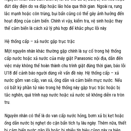
đứt dây điện do va đập hoặc lão hóa qua thời gian. Ngoài ra, rung
lắc mạnh hoặc côn trùng, bụi bẩn cũng có thể gây ảnh hưởng đến
hoạt động của cảm biến. Chính vì vậy, kiểm tra, vệ sinh hoặc thay
thế cảm biến là cách xử lý phù hợp để khắc phục lỗi này.
Hệ thống cấp – xả nước gặp trục trặc
Một nguyên nhân khác thường gặp chính là sự cố trong hệ thống
cấp nước hoặc xả nước của máy giặt Panasonic nội địa, dẫn đến
việc máy không thể hoàn thành chu trình giặt đúng thời gian, báo lỗi
U18 để cảnh báo người dùng về vấn đề này. Hệ thống cấp – xả
nước gồm van cấp, van xả, ống dẫn và cảm biến mực nước. Nếu
có bất kỳ phần tử nào trong hệ thống này gặp trục trặc hoặc bị
tắc nghẽn, quá trình nạp nước hoặc xả nước sẽ không diễn ra tròn
tru.
Nguyên nhân có thể là do van cấp nước hỏng, bơm xả bị kẹt hoặc
ống dẫn nước bị nghẹt do cặn bẩn tích tụ lâu ngày. Thêm nữa, thiết
bị cảm biến nước gặp lỗi hoặc bị nhiễu tín hiệu cũng gây ra hiện