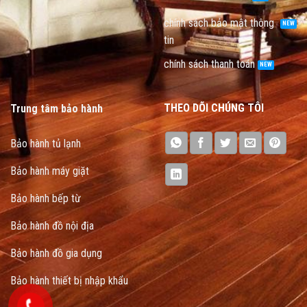
chính sách bảo mật thông
tin
chính sách thanh toán
THEO DÕI CHÚNG TÔI
Trung tâm bảo hành
Bảo hành tủ lạnh
Bảo hành máy giặt
Bảo hành bếp từ
Bảo hành đồ nội địa
Bảo hành đồ gia dụng
Bảo hành thiết bị nhập khẩu