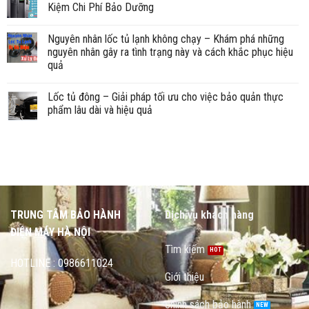
Kiệm Chi Phí Bảo Dưỡng
Nguyên nhân lốc tủ lạnh không chạy – Khám phá những
nguyên nhân gây ra tình trạng này và cách khắc phục hiệu
quả
Lốc tủ đông – Giải pháp tối ưu cho việc bảo quản thực
phẩm lâu dài và hiệu quả
TRUNG TÂM BẢO HÀNH
Dịch vụ khách hàng
ĐIỆN MÁY HÀ NỘI
Tìm kiếm
HOTLINE : 0986611024
Giới thiệu
chính sách bảo hành