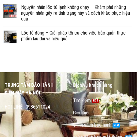
Nguyên nhân lốc tủ lạnh không chạy – Khám phá những
nguyên nhân gây ra tình trạng này và cách khắc phục hiệu
quả
Lốc tủ đông – Giải pháp tối ưu cho việc bảo quản thực
phẩm lâu dài và hiệu quả
TRUNG TÂM BẢO HÀNH
Dịch vụ khách hàng
ĐIỆN MÁY HÀ NỘI
Tìm kiếm
HOTLINE : 0986611024
Giới thiệu
chính sách bảo hành