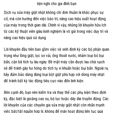
Dịch vụ sửa máy giặt nhật không chỉ đơn thuần là khắc phục sự
cố, mà còn hướng đến việc bảo trì, nâng cao hiệu suất hoạt động
của máy trong thời gian dài. Chính vì vậy, những lời khuyên hữu ích
từ các kỹ thuật viên giàu kinh nghiệm là vô giá trong việc duy trì và
nâng cao hiệu quả sử dụng.
Lời khuyên đầu tiên bao gồm việc vệ sinh định kỳ các bộ phận quan
trọng như lồng giặt, lọc xơ vải, ống thoát nước, nhằm loại bỏ bụi
bẩn, cặn bã tích tụ lâu ngày. Bề mặt máy cần được lau chùi sạch
sẽ để tránh gây hư hỏng do tích tụ vi khuẩn hoặc bụi bẩn. Ngoài ra,
hãy đảm bảo dùng đúng loại bột giặt phù hợp với dòng máy nhật
để tránh bất kỳ tác động tiêu cực nào đến linh kiện.
Bên cạnh đó, bạn nên kiểm tra và thay thế các phụ kiện theo định
kỳ, đặc biệt là gioăng cao su, bộ lọc hoặc dây đai truyền động. Các
lời khuyên của các chuyên gia sửa máy giặt nhật còn nhấn mạnh
việc bật/tắt nguồn hợp lý, không để máy hoạt động liên tục quá