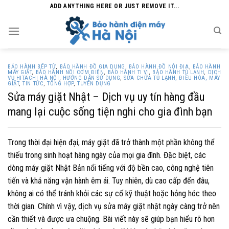
Skip
ADD ANYTHING HERE OR JUST REMOVE IT...
to
content
BẢO HÀNH BẾP TỪ
,
BẢO HÀNH ĐỒ GIA DỤNG
,
BẢO HÀNH ĐỒ NỘI ĐỊA
,
BẢO HÀNH
MÁY GIẶT
,
BẢO HÀNH NỒI CƠM ĐIỆN
,
BẢO HÀNH TI VI
,
BẢO HÀNH TỦ LẠNH
,
DỊCH
VỤ HITACHI HÀ NỘI
,
HƯỚNG DẪN SỬ DỤNG
,
SỬA CHỮA TỦ LẠNH, ĐIỀU HÒA, MÁY
GIẶT
,
TIN TỨC
,
TỔNG HỢP
,
TUYỂN DỤNG
Sửa máy giặt Nhật – Dịch vụ uy tín hàng đầu
mang lại cuộc sống tiện nghi cho gia đình bạn
Trong thời đại hiện đại, máy giặt đã trở thành một phần không thể
thiếu trong sinh hoạt hàng ngày của mọi gia đình. Đặc biệt, các
dòng máy giặt Nhật Bản nổi tiếng với độ bền cao, công nghệ tiên
tiến và khả năng vận hành êm ái. Tuy nhiên, dù cao cấp đến đâu,
không ai có thể tránh khỏi các sự cố kỹ thuật hoặc hỏng hóc theo
thời gian. Chính vì vậy, dịch vụ sửa máy giặt nhật ngày càng trở nên
cần thiết và được ưa chuộng. Bài viết này sẽ giúp bạn hiểu rõ hơn