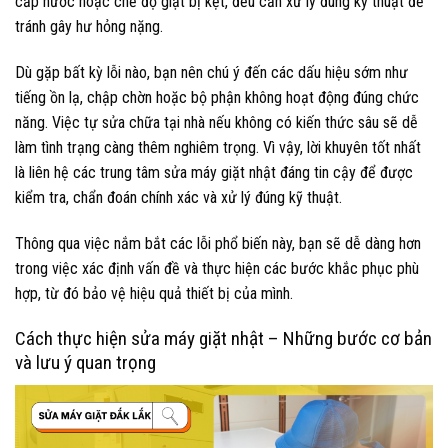
cấp nước hoặc chế độ giặt bị kẹt, đều cần xử lý đúng kỹ thuật để
tránh gây hư hỏng nặng.
Dù gặp bất kỳ lỗi nào, bạn nên chú ý đến các dấu hiệu sớm như
tiếng ồn lạ, chập chờn hoặc bộ phận không hoạt động đúng chức
năng. Việc tự sửa chữa tại nhà nếu không có kiến thức sâu sẽ dễ
làm tình trạng càng thêm nghiêm trọng. Vì vậy, lời khuyên tốt nhất
là liên hệ các trung tâm sửa máy giặt nhật đáng tin cậy để được
kiểm tra, chẩn đoán chính xác và xử lý đúng kỹ thuật.
Thông qua việc nắm bắt các lỗi phổ biến này, bạn sẽ dễ dàng hơn
trong việc xác định vấn đề và thực hiện các bước khắc phục phù
hợp, từ đó bảo vệ hiệu quả thiết bị của mình.
Cách thực hiện sửa máy giặt nhật – Những bước cơ bản
và lưu ý quan trọng