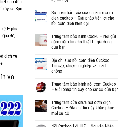
thiết cho đến
ố xảy ra. Bạn
Sự hoàn hảo của sua chua noi com
dien cuckoo – Giải pháp tiện lợi cho
nồi cơm điện hiện đại
n xử lý phù
. Qua đó,
Trung tâm bảo hành Cooku – Nơi gửi
gắm niềm tin cho thiết bị gia dụng
của bạn
và dịch vụ
Địa chỉ sửa nồi cơm điện Cuckoo –
e.
Tin cậy, chuyên nghiệp và nhanh
chóng
ín và
Trung tâm bảo hành nồi cơm Cuckoo
– Giải pháp tin cậy cho sự cố của bạn
Trung tâm sửa chữa nồi cơm điện
Cuckoo – Địa chỉ tin cậy khắc phục
mọi sự cố
Nồi Cuckoo Lỗi IHF – Nguyên Nhân