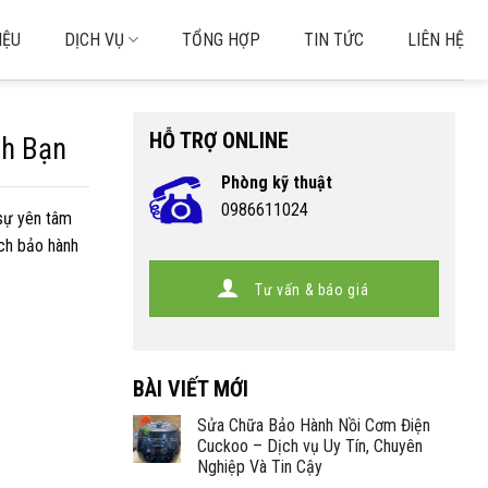
IỆU
DỊCH VỤ
TỔNG HỢP
TIN TỨC
LIÊN HỆ
HỖ TRỢ ONLINE
nh Bạn
Phòng kỹ thuật
0986611024
 sự yên tâm
ách bảo hành
Tư vấn & báo giá
BÀI VIẾT MỚI
Sửa Chữa Bảo Hành Nồi Cơm Điện
Cuckoo – Dịch vụ Uy Tín, Chuyên
Nghiệp Và Tin Cậy