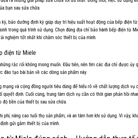
đưa ra những giải pháp sửa chữa tối ưu nhất. Đồng thời, việc sử dụng lin
của bạn sau sửa chữa.
 kỳ, bảo dưỡng định kỳ giúp duy trì hiệu suất hoạt động của bếp điện từ
 sinh trong quá trình sử dụng. Chọn đúng địa chỉ bảo hành bếp điện từ Mi
i nghiệm tốt nhất khi chăm sóc thiết bị của mình.
p điện từ Miele
 những rắc rối không mong muốn. Đầu tiên, nên tìm các địa chỉ được ủy 
ược đào tạo bài bản về các dòng sản phẩm này.
ang mạng và cộng đồng người tiêu dùng để hiểu rõ về chất lượng dịch vụ 
 tố quyết định. Cuối cùng, trung tâm dịch vụ cần có thời gian phản hồi nhan
o độ bền của thiết bị sau sửa chữa.
i phí, nâng cao tuổi thọ sản phẩm, và an tâm hơn khi sử dụng. Vì vậy, k
 định gửi gắm thiết bị của mình.