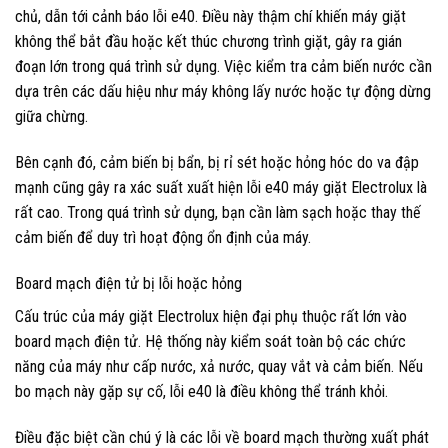
chủ, dẫn tới cảnh báo lỗi e40. Điều này thậm chí khiến máy giặt
không thể bắt đầu hoặc kết thúc chương trình giặt, gây ra gián
đoạn lớn trong quá trình sử dụng. Việc kiểm tra cảm biến nước cần
dựa trên các dấu hiệu như máy không lấy nước hoặc tự động dừng
giữa chừng.
Bên cạnh đó, cảm biến bị bẩn, bị rỉ sét hoặc hỏng hóc do va đập
mạnh cũng gây ra xác suất xuất hiện lỗi e40 máy giặt Electrolux là
rất cao. Trong quá trình sử dụng, bạn cần làm sạch hoặc thay thế
cảm biến để duy trì hoạt động ổn định của máy.
Board mạch điện tử bị lỗi hoặc hỏng
Cấu trúc của máy giặt Electrolux hiện đại phụ thuộc rất lớn vào
board mạch điện tử. Hệ thống này kiểm soát toàn bộ các chức
năng của máy như cấp nước, xả nước, quay vắt và cảm biến. Nếu
bo mạch này gặp sự cố, lỗi e40 là điều không thể tránh khỏi.
Điều đặc biệt cần chú ý là các lỗi về board mạch thường xuất phát