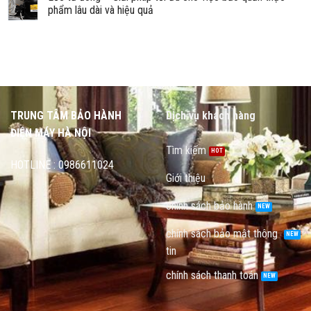
phẩm lâu dài và hiệu quả
TRUNG TÂM BẢO HÀNH
Dịch vụ khách hàng
ĐIỆN MÁY HÀ NỘI
Tìm kiếm
HOTLINE : 0986611024
Giới thiệu
chính sách bảo hành
chính sách bảo mật thông
tin
chính sách thanh toán