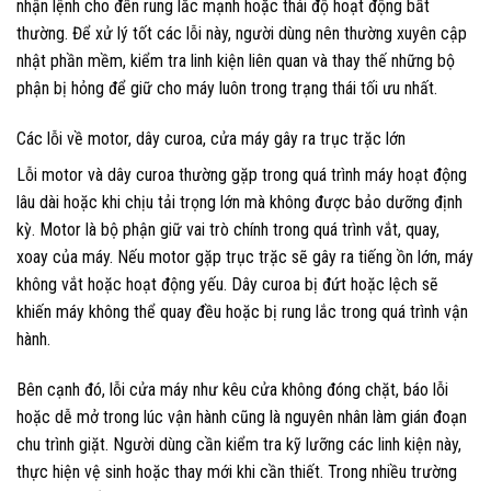
nhận lệnh cho đến rung lắc mạnh hoặc thái độ hoạt động bất
thường. Để xử lý tốt các lỗi này, người dùng nên thường xuyên cập
nhật phần mềm, kiểm tra linh kiện liên quan và thay thế những bộ
phận bị hỏng để giữ cho máy luôn trong trạng thái tối ưu nhất.
Các lỗi về motor, dây curoa, cửa máy gây ra trục trặc lớn
Lỗi motor và dây curoa thường gặp trong quá trình máy hoạt động
lâu dài hoặc khi chịu tải trọng lớn mà không được bảo dưỡng định
kỳ. Motor là bộ phận giữ vai trò chính trong quá trình vắt, quay,
xoay của máy. Nếu motor gặp trục trặc sẽ gây ra tiếng ồn lớn, máy
không vắt hoặc hoạt động yếu. Dây curoa bị đứt hoặc lệch sẽ
khiến máy không thể quay đều hoặc bị rung lắc trong quá trình vận
hành.
Bên cạnh đó, lỗi cửa máy như kêu cửa không đóng chặt, báo lỗi
hoặc dễ mở trong lúc vận hành cũng là nguyên nhân làm gián đoạn
chu trình giặt. Người dùng cần kiểm tra kỹ lưỡng các linh kiện này,
thực hiện vệ sinh hoặc thay mới khi cần thiết. Trong nhiều trường