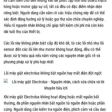
lỗi cảm biến cho đến những vấn đề phức tạp hơn như board mạch
hỏng hoặc motor gặp sự cố, tất cả đều có đặc điểm nhận diện
riêng biệt. Người dùng cần nắm rõ các triệu chứng này để có thể
xác định đúng hướng xử lý hoặc gọi thợ sửa chữa chuyên nghiệp.
Hiểu rõ nguyên nhân không chỉ giúp tiết kiệm chi phí mà còn kéo
dài tuổi thọ của thiết bị.
Các lỗi này không phân biệt cấp độ khó dễ, từ các lỗi nhỏ như lỗi
sensor đến các lỗi lớn như motor không hoạt động, đều có thể
được xử lý hiệu quả nếu nắm vững các nguyên nhân gốc rễ và
phương pháp xử lý phù hợp nhất.
Lỗi máy giặt electrolux không bật nguồn hay mất điện đột ngột
Khi máy giặt Electrolux không hoạt động hoặc mất nguồn bất
thường, đa phần nguyên nhân bắt nguồn từ nguồn điện hoặc phần
cứng. Người dùng cần kiểm tra nguồn điện, phích cắm và cầu dao