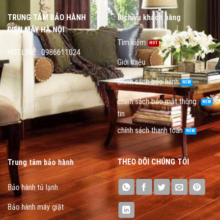
TRUNG TÂM BẢO HÀNH
Dịch vụ khách hàng
ĐIỆN MÁY HÀ NỘI
Tìm kiếm
HOTLINE : 0986611024
Giới thiệu
chính sách bảo hành
chính sách bảo mật thông
tin
chính sách thanh toán
THEO DÕI CHÚNG TÔI
Trung tâm bảo hành
Bảo hành tủ lạnh
Bảo hành máy giặt