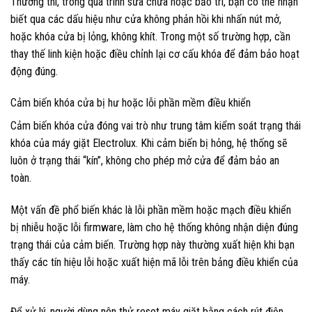
Thường thì, trong quá trình sửa chữa hoặc bảo trì, bạn có thể nhận
biết qua các dấu hiệu như cửa không phản hồi khi nhấn nút mở,
hoặc khóa cửa bị lỏng, không khít. Trong một số trường hợp, cần
thay thế linh kiện hoặc điều chỉnh lại cơ cấu khóa để đảm bảo hoạt
động đúng.
Cảm biến khóa cửa bị hư hoặc lỗi phần mềm điều khiển
Cảm biến khóa cửa đóng vai trò như trung tâm kiểm soát trạng thái
khóa của máy giặt Electrolux. Khi cảm biến bị hỏng, hệ thống sẽ
luôn ở trạng thái “kín”, không cho phép mở cửa để đảm bảo an
toàn.
Một vấn đề phổ biến khác là lỗi phần mềm hoặc mạch điều khiển
bị nhiễu hoặc lỗi firmware, làm cho hệ thống không nhận diện đúng
trạng thái của cảm biến. Trường hợp này thường xuất hiện khi bạn
thấy các tín hiệu lỗi hoặc xuất hiện mã lỗi trên bảng điều khiển của
máy.
Để xử lý, người dùng nên thử reset máy giặt bằng cách rút điện