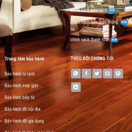
chính sách bảo hành
chính sách bảo mật thông
tin
chính sách thanh toán
THEO DÕI CHÚNG TÔI
Trung tâm bảo hành
Bảo hành tủ lạnh
Bảo hành máy giặt
Bảo hành bếp từ
Bảo hành đồ nội địa
Bảo hành đồ gia dụng