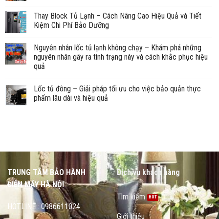
Thay Block Tủ Lạnh – Cách Nâng Cao Hiệu Quả và Tiết
Kiệm Chi Phí Bảo Dưỡng
Nguyên nhân lốc tủ lạnh không chạy – Khám phá những
nguyên nhân gây ra tình trạng này và cách khắc phục hiệu
quả
Lốc tủ đông – Giải pháp tối ưu cho việc bảo quản thực
phẩm lâu dài và hiệu quả
TRUNG TÂM BẢO HÀNH
Dịch vụ khách hàng
ĐIỆN MÁY HÀ NỘI
Tìm kiếm
HOTLINE : 0986611024
Giới thiệu