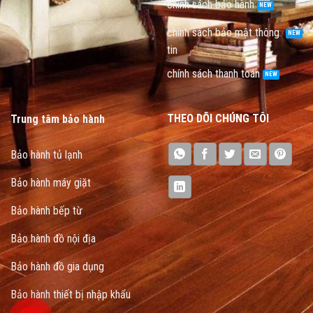
chính sách bảo hành
chính sách bảo mật thông
tin
chính sách thanh toán
THEO DÕI CHÚNG TÔI
Trung tâm bảo hành
Bảo hành tủ lạnh
Bảo hành máy giặt
Bảo hành bếp từ
Bảo hành đồ nội địa
Bảo hành đồ gia dụng
Bảo hành thiết bị nhập khẩu