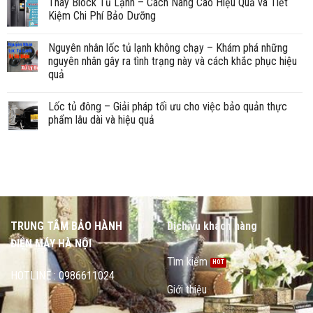
Thay Block Tủ Lạnh – Cách Nâng Cao Hiệu Quả và Tiết
Kiệm Chi Phí Bảo Dưỡng
Nguyên nhân lốc tủ lạnh không chạy – Khám phá những
nguyên nhân gây ra tình trạng này và cách khắc phục hiệu
quả
Lốc tủ đông – Giải pháp tối ưu cho việc bảo quản thực
phẩm lâu dài và hiệu quả
TRUNG TÂM BẢO HÀNH
Dịch vụ khách hàng
ĐIỆN MÁY HÀ NỘI
Tìm kiếm
HOTLINE : 0986611024
Giới thiệu