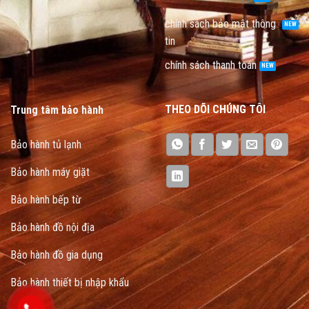
chính sách bảo mật thông
tin
chính sách thanh toán
THEO DÕI CHÚNG TÔI
Trung tâm bảo hành
Bảo hành tủ lạnh
Bảo hành máy giặt
Bảo hành bếp từ
Bảo hành đồ nội địa
Bảo hành đồ gia dụng
Bảo hành thiết bị nhập khẩu