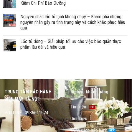
Kiệm Chi Phí Bảo Dưỡng
Nguyên nhân lốc tủ lạnh không chạy – Khám phá những
nguyên nhân gây ra tình trạng này và cách khắc phục hiệu
quả
Lốc tủ đông – Giải pháp tối ưu cho việc bảo quản thực
phẩm lâu dài và hiệu quả
TRUNG TÂM BẢO HÀNH
Dịch vụ khách hàng
ĐIỆN MÁY HÀ NỘI
Tìm kiếm
HOTLINE : 0986611024
Giới thiệu
chính sách bảo hành