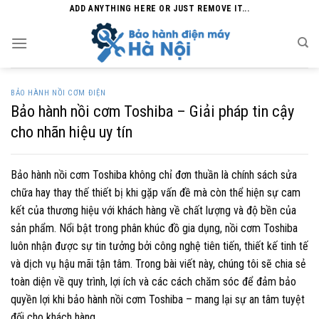
Skip
ADD ANYTHING HERE OR JUST REMOVE IT...
to
content
BẢO HÀNH NỒI CƠM ĐIỆN
Bảo hành nồi cơm Toshiba – Giải pháp tin cậy
cho nhãn hiệu uy tín
Bảo hành nồi cơm Toshiba không chỉ đơn thuần là chính sách sửa
chữa hay thay thế thiết bị khi gặp vấn đề mà còn thể hiện sự cam
kết của thương hiệu với khách hàng về chất lượng và độ bền của
sản phẩm. Nổi bật trong phân khúc đồ gia dụng, nồi cơm Toshiba
luôn nhận được sự tin tưởng bởi công nghệ tiên tiến, thiết kế tinh tế
và dịch vụ hậu mãi tận tâm. Trong bài viết này, chúng tôi sẽ chia sẻ
toàn diện về quy trình, lợi ích và các cách chăm sóc để đảm bảo
quyền lợi khi bảo hành nồi cơm Toshiba – mang lại sự an tâm tuyệt
đối cho khách hàng.