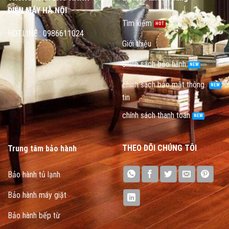
ĐIỆN MÁY HÀ NỘI
Tìm kiếm
HOTLINE : 0986611024
Giới thiệu
chính sách bảo hành
chính sách bảo mật thông
tin
chính sách thanh toán
THEO DÕI CHÚNG TÔI
Trung tâm bảo hành
Bảo hành tủ lạnh
Bảo hành máy giặt
Bảo hành bếp từ