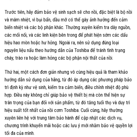
Trước tiên, hãy đảm bảo vệ sinh sạch sẽ cho nồi, đặc biệt là bộ nồi
và mâm nhiệt, vì bụi bẩn, dầu mỡ có thể gây ảnh hưởng đến cảm
biến nhiệt và các bộ phận khác. Thường xuyên kiểm tra dây nguồn,
các mối nối, và các linh kiện bên trong để phát hiện sớm các dấu
hiệu hao mòn hoặc hư hỏng. Ngoài ra, nên sử dụng đúng loại
nguyên liệu nấu theo hướng dẫn của Toshiba để tránh tình trạng
cháy, trào ra hoặc làm hỏng các bộ phận nội thất của nồi.
Thứ hai, một cách đơn giản nhưng vô cùng hiệu quả là tham khảo
hướng dẫn sử dụng của hãng, từ đó áp dụng các phương pháp bảo
trì định kỳ như vệ sinh, kiểm tra cảm biến, điều chỉnh nhiệt độ phù
hợp. Điều này không chỉ giúp bảo vệ thiết bị mà còn thể hiện sự
trân trọng của bạn đối với sản phẩm, từ đó tăng tuổi thọ và duy trì
hiệu suất tốt nhất của nồi cơm Toshiba. Cuối cùng, hãy thường
xuyên liên hệ với trung tâm bảo hành để cập nhật các dịch vụ,
chương trình khuyến mãi hoặc các lưu ý mới nhằm bảo vệ quyền lợi
tối đa của mình.