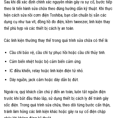
Sau khi đã xác định chính xác nguyên nhân gây ra sự cố, bước tiếp
theo là tiến hành sửa chữa theo đúng hướng dẫn kỹ thuật. Khi thực
hiện cách sửa nồi cơm điện Toshiba, bạn cần chuẩn bị sẵn các
dụng cụ như tua vít, đồng hồ đo điện, kềm tweezer, linh kiện thay
thế phù hợp và các thiết bị cách ly an toàn.
Các linh kiện thường thay thế trong quá trình sửa chữa có thể là:
Cầu chì bảo vệ, cầu chì tự phục hồi hoặc cầu chì thủy tinh.
Cảm biến nhiệt hoặc bộ cảm biến cảm ứng.
IC điều khiển, relay hoặc linh kiện điện tử nhỏ.
Dây nguồn, jack cắm hoặc dây dẫn bị đứt.
Ngoài ra, quý khách cần chú ý đến an toàn, luôn tắt nguồn điện
trước khi bắt đầu tháo lắp, sử dụng thiết bị cách ly để tránh gây
sốc điện. Trong quá trình sửa chữa, theo dõi từng bước cẩn thận,
tránh làm hỏng các linh kiện khác hoặc gây ra sự cố điện chập