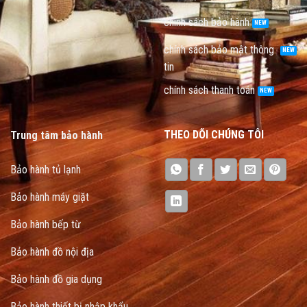
chính sách bảo hành
chính sách bảo mật thông
tin
chính sách thanh toán
THEO DÕI CHÚNG TÔI
Trung tâm bảo hành
Bảo hành tủ lạnh
Bảo hành máy giặt
Bảo hành bếp từ
Bảo hành đồ nội địa
Bảo hành đồ gia dụng
Bảo hành thiết bị nhập khẩu