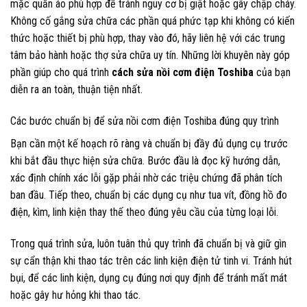
mặc quần áo phù hợp để tránh nguy cơ bị giật hoặc gây chập cháy.
Không cố gắng sửa chữa các phần quá phức tạp khi không có kiến
thức hoặc thiết bị phù hợp, thay vào đó, hãy liên hệ với các trung
tâm bảo hành hoặc thợ sửa chữa uy tín. Những lời khuyên này góp
phần giúp cho quá trình
cách sửa nồi cơm điện Toshiba
của bạn
diễn ra an toàn, thuận tiện nhất.
Các bước chuẩn bị để sửa nồi cơm điện Toshiba đúng quy trình
Bạn cần một kế hoạch rõ ràng và chuẩn bị đầy đủ dụng cụ trước
khi bắt đầu thực hiện sửa chữa. Bước đầu là đọc kỹ hướng dẫn,
xác định chính xác lỗi gặp phải nhờ các triệu chứng đã phân tích
ban đầu. Tiếp theo, chuẩn bị các dụng cụ như tua vít, đồng hồ đo
điện, kìm, linh kiện thay thế theo đúng yêu cầu của từng loại lỗi.
Trong quá trình sửa, luôn tuân thủ quy trình đã chuẩn bị và giữ gìn
sự cẩn thận khi thao tác trên các linh kiện điện tử tinh vi. Tránh hút
bụi, để các linh kiện, dụng cụ đúng nơi quy định để tránh mất mát
hoặc gây hư hỏng khi thao tác.