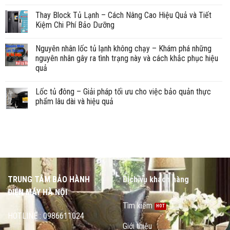
Thay Block Tủ Lạnh – Cách Nâng Cao Hiệu Quả và Tiết
Kiệm Chi Phí Bảo Dưỡng
Nguyên nhân lốc tủ lạnh không chạy – Khám phá những
nguyên nhân gây ra tình trạng này và cách khắc phục hiệu
quả
Lốc tủ đông – Giải pháp tối ưu cho việc bảo quản thực
phẩm lâu dài và hiệu quả
TRUNG TÂM BẢO HÀNH
Dịch vụ khách hàng
ĐIỆN MÁY HÀ NỘI
Tìm kiếm
HOTLINE : 0986611024
Giới thiệu