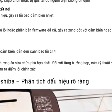
g, chập chờn hoặc bị quá tải do nguồn điện không ổn định.
ết nối
iệu, gây ra lỗi báo cảm biến nhiệt.
ị lỗi hoặc phiên bản firmware đã cũ, gây ra xung đột với cảm biến hoặ
 cảm biến, dẫn đến cảnh báo lỗi c14.
hương án sửa chữa phù hợp nhất. Đối với từng trường hợp, các kỹ thuật 
m ra điểm lỗi chính xác.
oshiba – Phân tích dấu hiệu rõ ràng