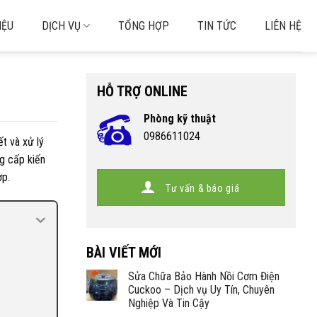
IỆU
DỊCH VỤ
TỔNG HỢP
TIN TỨC
LIÊN HỆ
HỖ TRỢ ONLINE
Phòng kỹ thuật
0986611024
t và xử lý
ng cấp kiến
ợp.
Tư vấn & báo giá
BÀI VIẾT MỚI
Sửa Chữa Bảo Hành Nồi Cơm Điện
Cuckoo – Dịch vụ Uy Tín, Chuyên
Nghiệp Và Tin Cậy