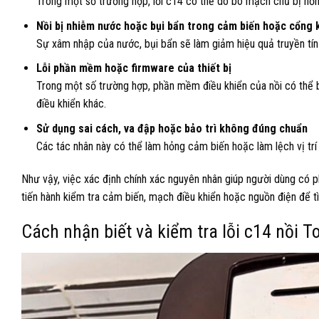
Trong một số trường hợp, lỗi c14 có thể do bo mạch chủ bị hỏn
Nồi bị nhiễm nước hoặc bụi bẩn trong cảm biến hoặc cổng k
Sự xâm nhập của nước, bụi bẩn sẽ làm giảm hiệu quả truyền tín h
Lỗi phần mềm hoặc firmware của thiết bị
Trong một số trường hợp, phần mềm điều khiển của nồi có thể b
điều khiển khác.
Sử dụng sai cách, va đập hoặc bảo trì không đúng chuẩn
Các tác nhân này có thể làm hỏng cảm biến hoặc làm lệch vị trí
Như vậy, việc xác định chính xác nguyên nhân giúp người dùng có p
tiến hành kiểm tra cảm biến, mạch điều khiển hoặc nguồn điện để tì
Cách nhận biết và kiểm tra lỗi c14 nồi T