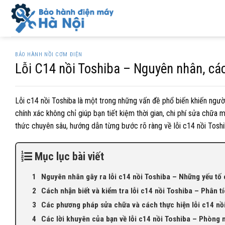
Skip
to
content
BẢO HÀNH NỒI CƠM ĐIỆN
Lỗi C14 nồi Toshiba – Nguyên nhân, cá
Lỗi c14 nồi Toshiba là một trong những vấn đề phổ biến khiến người
chính xác không chỉ giúp bạn tiết kiệm thời gian, chi phí sửa chữa 
thức chuyên sâu, hướng dẫn từng bước rõ ràng về lỗi c14 nồi Toshib
Mục lục bài viết
Nguyên nhân gây ra lỗi c14 nồi Toshiba – Những yếu tố 
Cách nhận biết và kiểm tra lỗi c14 nồi Toshiba – Phân t
Các phương pháp sửa chữa và cách thực hiện lỗi c14 nồi
Các lời khuyên của bạn về lỗi c14 nồi Toshiba – Phòng ng