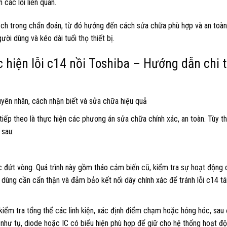
các lỗi liên quan.
lệch trong chẩn đoán, từ đó hướng đến cách sửa chữa phù hợp và an toàn
ời dùng và kéo dài tuổi thọ thiết bị.
iện lỗi c14 nồi Toshiba – Hướng dẫn chi ti
 tiếp theo là thực hiện các phương án sửa chữa chính xác, an toàn. Tùy 
 sau:
c đứt vòng. Quá trình này gồm tháo cảm biến cũ, kiểm tra sự hoạt động c
 dùng cần cẩn thận và đảm bảo kết nối dây chính xác để tránh lỗi c14 tái
kiểm tra tổng thể các linh kiện, xác định điểm chạm hoặc hỏng hóc, sau 
ện như tụ, diode hoặc IC có biểu hiện phù hợp để giữ cho hệ thống hoạt đ