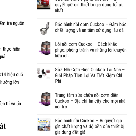
quyết giữ gìn thiết bị gia dụng tối ưu
nhất
iểm tra nguồn
Bảo hành nồi cơm Cuckoo – Đảm bảo
chất lượng và an tâm sử dụng lâu dài
Lỗi nồi cơm Cuckoo – Cách khắc
n thực hiện
phục, phòng tránh và những lời khuyên
hữu ích
quả.
Sửa Nồi Cơm Điện Cuckoo Tại Nhà –
c14 hiệu quả
Giải Pháp Tiện Lợi Và Tiết Kiệm Chi
Phí
 hưởng lớn
Trung tâm sửa chữa nồi cơm điện
Cuckoo – Địa chỉ tin cậy cho mọi nhà
bền bỉ và ổn
nội trợ
Bảo hành nồi Cuckoo – Bí quyết giữ
ất
gìn chất lượng và độ bền của thiết bị
gia dụng đắt giá