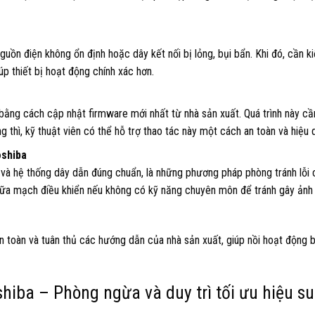
uồn điện không ổn định hoặc dây kết nối bị lỏng, bụi bẩn. Khi đó, cần k
p thiết bị hoạt động chính xác hơn.
bằng cách cập nhật firmware mới nhất từ nhà sản xuất. Quá trình này cầ
 thì, kỹ thuật viên có thể hỗ trợ thao tác này một cách an toàn và hiệu 
oshiba
 và hệ thống dây dẫn đúng chuẩn, là những phương pháp phòng tránh lỗi 
chữa mạch điều khiển nếu không có kỹ năng chuyên môn để tránh gây ảnh
an toàn và tuân thủ các hướng dẫn của nhà sản xuất, giúp nồi hoạt động 
shiba – Phòng ngừa và duy trì tối ưu hiệu su