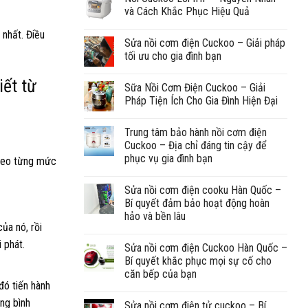
và Cách Khắc Phục Hiệu Quả
 nhất. Điều
Sửa nồi cơm điện Cuckoo – Giải pháp
tối ưu cho gia đình bạn
ết từ
Sữa Nồi Cơm Điện Cuckoo – Giải
Pháp Tiện Ích Cho Gia Đình Hiện Đại
Trung tâm bảo hành nồi cơm điện
Cuckoo – Địa chỉ đáng tin cậy để
phục vụ gia đình bạn
theo từng mức
Sửa nồi cơm điện cooku Hàn Quốc –
Bí quyết đảm bảo hoạt động hoàn
hảo và bền lâu
ủa nó, rồi
 phát.
Sửa nồi cơm điện Cuckoo Hàn Quốc –
Bí quyết khắc phục mọi sự cố cho
căn bếp của bạn
đó tiến hành
ộng bình
Sửa nồi cơm điện tử cuckoo – Bí