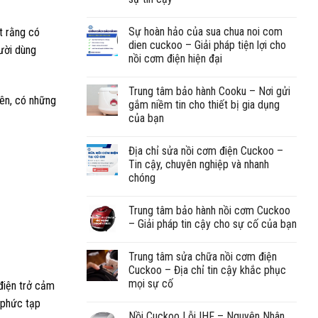
Sự hoàn hảo của sua chua noi com
ết rằng có
dien cuckoo – Giải pháp tiện lợi cho
gười dùng
nồi cơm điện hiện đại
Trung tâm bảo hành Cooku – Nơi gửi
iên, có những
gắm niềm tin cho thiết bị gia dụng
của bạn
Địa chỉ sửa nồi cơm điện Cuckoo –
Tin cậy, chuyên nghiệp và nhanh
chóng
Trung tâm bảo hành nồi cơm Cuckoo
– Giải pháp tin cậy cho sự cố của bạn
Trung tâm sửa chữa nồi cơm điện
Cuckoo – Địa chỉ tin cậy khắc phục
mọi sự cố
 điện trở cảm
 phức tạp
Nồi Cuckoo Lỗi IHF – Nguyên Nhân