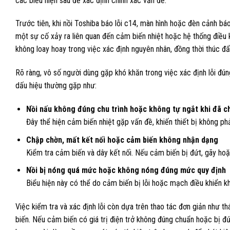
các biểu hiện sau để xác định chính xác vấn đề.
Trước tiên, khi nồi Toshiba báo lỗi c14, màn hình hoặc đèn cảnh báo 
một sự cố xảy ra liên quan đến cảm biến nhiệt hoặc hệ thống điều 
không loay hoay trong việc xác định nguyên nhân, đồng thời thúc đẩy 
Rõ ràng, vô số người dùng gặp khó khăn trong việc xác định lỗi đúng
dấu hiệu thường gặp như:
Nồi nấu không đúng chu trình hoặc không tự ngắt khi đã c
Đây thể hiện cảm biến nhiệt gặp vấn đề, khiến thiết bị không phả
Chập chờn, mất kết nối hoặc cảm biến không nhận dạng
Kiểm tra cảm biến và dây kết nối. Nếu cảm biến bị đứt, gãy hoặc 
Nồi bị nóng quá mức hoặc không nóng đúng mức quy định
Biểu hiện này có thể do cảm biến bị lỗi hoặc mạch điều khiển 
Việc kiểm tra và xác định lỗi còn dựa trên thao tác đơn giản như th
biến. Nếu cảm biến có giá trị điện trở không đúng chuẩn hoặc bị đ