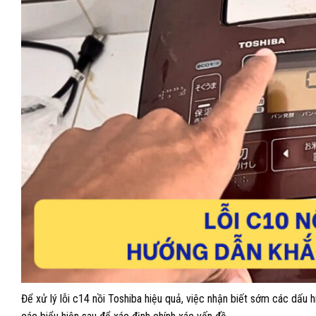
Để xử lý lỗi c14 nồi Toshiba hiệu quả, việc nhận biết sớm các dấu h