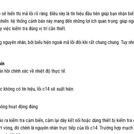
sẽ hiển thị mã lỗi rõ ràng. Điều này là tín hiệu đầu tiên giúp bạn nhận bi
khiển. hệ thống cảnh báo này mang đến những lợi ích quan trọng: giúp n
việc kiểm tra đúng vị trí cần thiết.
 nguyên nhân, bởi biểu hiện ngoài mã lỗi đôi khi rất chung chung. Tuy nh
hín
n hồi chính xác về nhiệt độ thực tế.
không có tín hiệu, lỗi c14 sẽ xuất hiện.
không hoạt động đúng.
áo ra kiểm tra cảm biến, cắm lại dây kết nối hoặc dùng thiết bị kiểm tra
ứt vòng, đó chính là nguyên nhân trực tiếp của lỗi c14. Trường hợp mạch