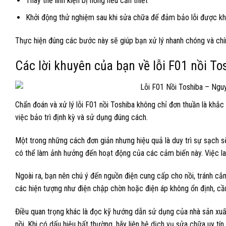
Thay thế linh kiện bị hỏng nếu cần thiết
Khởi động thử nghiệm sau khi sửa chữa để đảm bảo lỗi được kh
Thực hiện đúng các bước này sẽ giúp bạn xử lý nhanh chóng và chính
Các lời khuyên của bạn về lỗi F01 nồi To
Chẩn đoán và xử lý lỗi F01 nồi Toshiba không chỉ đơn thuần là khắc 
việc bảo trì định kỳ và sử dụng đúng cách.
Một trong những cách đơn giản nhưng hiệu quả là duy trì sự sạch s
có thể làm ảnh hưởng đến hoạt động của các cảm biến này. Việc lau c
Ngoài ra, bạn nên chú ý đến nguồn điện cung cấp cho nồi, tránh cắm
các hiện tượng như điện chập chờn hoặc điện áp không ổn định, c
Điều quan trọng khác là đọc kỹ hướng dẫn sử dụng của nhà sản xu
nồi. Khi có dấu hiệu bất thường, hãy liên hệ dịch vụ sửa chữa uy tín 