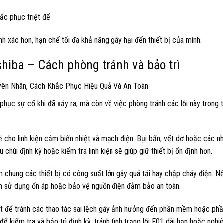
ắc phục triệt để
 xác hơn, hạn chế tối đa khả năng gây hại đến thiết bị của mình.
shiba – Cách phòng tránh và bảo trì
phục sự cố khi đã xảy ra, mà còn về việc phòng tránh các lỗi này trong 
ẽ cho linh kiện cảm biến nhiệt và mạch điện. Bụi bẩn, vết dơ hoặc các n
hùi định kỳ hoặc kiểm tra linh kiện sẽ giúp giữ thiết bị ổn định hơn.
 chung các thiết bị có công suất lớn gây quá tải hay chập cháy điện. Nế
ần sử dụng ổn áp hoặc bảo vệ nguồn điện đảm bảo an toàn.
ất để tránh các thao tác sai lệch gây ảnh hưởng đến phần mềm hoặc ph
để kiểm tra và bảo trì định kỳ, tránh tình trạng lỗi F01 dài hạn hoặc ngh