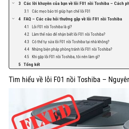
Các lời khuyên của bạn về lỗi F01 nồi Toshiba – Cách ph
Các mẹo bảo trì giúp hạn chế lỗi F01
FAQ – Các câu hỏi thường gặp về lỗi F01 nồi Toshiba
Lỗi F01 nồi Toshiba là gì?
Làm thế nào để nhận biết lỗi F01 nồi Toshiba?
Có thể tự sửa lỗi F01 nồi Toshiba tại nhà không?
Những biện pháp phòng tránh lỗi F01 nồi Toshiba?
Khi gặp lỗi F01 nồi Toshiba, tôi nên làm gì?
Tổng kết
Tìm hiểu về lỗi F01 nồi Toshiba – Nguyê