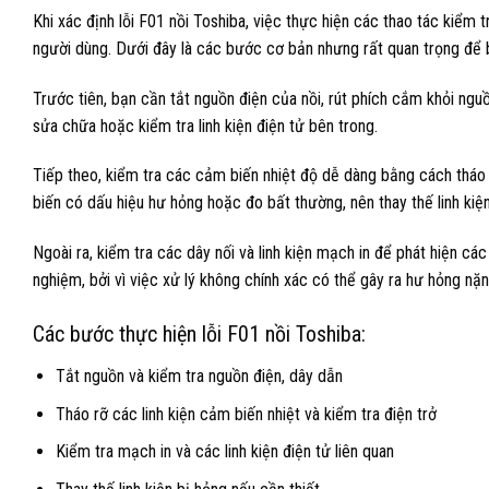
Khi xác định lỗi F01 nồi Toshiba, việc thực hiện các thao tác kiểm t
người dùng. Dưới đây là các bước cơ bản nhưng rất quan trọng để b
Trước tiên, bạn cần tắt nguồn điện của nồi, rút phích cắm khỏi nguồ
sửa chữa hoặc kiểm tra linh kiện điện tử bên trong.
Tiếp theo, kiểm tra các cảm biến nhiệt độ dễ dàng bằng cách tháo 
biến có dấu hiệu hư hỏng hoặc đo bất thường, nên thay thế linh ki
Ngoài ra, kiểm tra các dây nối và linh kiện mạch in để phát hiện cá
nghiệm, bởi vì việc xử lý không chính xác có thể gây ra hư hỏng nặn
Các bước thực hiện lỗi F01 nồi Toshiba:
Tắt nguồn và kiểm tra nguồn điện, dây dẫn
Tháo rỡ các linh kiện cảm biến nhiệt và kiểm tra điện trở
Kiểm tra mạch in và các linh kiện điện tử liên quan