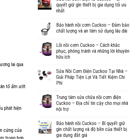
quyết giữ gìn thiết bị gia dụng tối ưu
nhất
Bảo hành nồi cơm Cuckoo – Đảm bảo
chất lượng và an tâm sử dụng lâu dài
Lỗi nồi cơm Cuckoo – Cách khắc
phục, phòng tránh và những lời khuyên
hữu ích
tương lai qua
Sửa Nồi Cơm Điện Cuckoo Tại Nhà –
Giải Pháp Tiện Lợi Và Tiết Kiệm Chi
Phí
hân tố ẩm ướt
Trung tâm sửa chữa nồi cơm điện
Cuckoo – Địa chỉ tin cậy cho mọi nhà
u phát hiện
nội trợ
Bảo hành nồi Cuckoo – Bí quyết giữ
gìn chất lượng và độ bền của thiết bị
ần cứng của
gia dụng đắt giá
iêm trọng hơn.