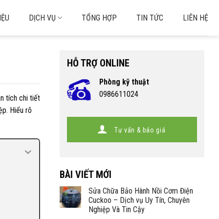
IỆU
DỊCH VỤ
TỔNG HỢP
TIN TỨC
LIÊN HỆ
HỖ TRỢ ONLINE
Phòng kỹ thuật
0986611024
 tích chi tiết
ệp. Hiểu rõ
Tư vấn & báo giá
BÀI VIẾT MỚI
Sửa Chữa Bảo Hành Nồi Cơm Điện
Cuckoo – Dịch vụ Uy Tín, Chuyên
Nghiệp Và Tin Cậy