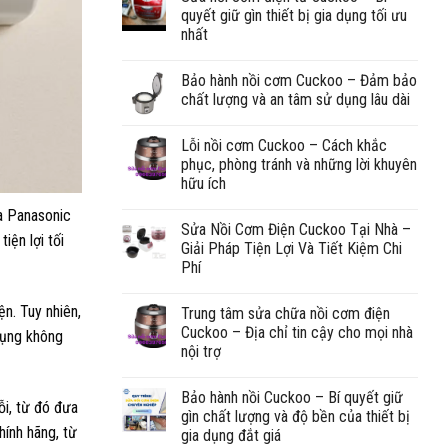
quyết giữ gìn thiết bị gia dụng tối ưu
nhất
Bảo hành nồi cơm Cuckoo – Đảm bảo
chất lượng và an tâm sử dụng lâu dài
Lỗi nồi cơm Cuckoo – Cách khắc
phục, phòng tránh và những lời khuyên
hữu ích
ủa Panasonic
Sửa Nồi Cơm Điện Cuckoo Tại Nhà –
iện lợi tối
Giải Pháp Tiện Lợi Và Tiết Kiệm Chi
Phí
ện. Tuy nhiên,
Trung tâm sửa chữa nồi cơm điện
Cuckoo – Địa chỉ tin cậy cho mọi nhà
dụng không
nội trợ
Bảo hành nồi Cuckoo – Bí quyết giữ
ỗi, từ đó đưa
gìn chất lượng và độ bền của thiết bị
hính hãng, từ
gia dụng đắt giá