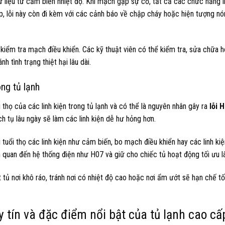
ữ liệu từ cảm biến nhiệt độ. Khi mạch gặp sự cố, tất cả các chức năng 
ợp, lỗi này còn đi kèm với các cảnh báo về chập cháy hoặc hiện tượng nó
iểm tra mạch điều khiển. Các kỹ thuật viên có thể kiểm tra, sửa chữa h
 tình trạng thiệt hại lâu dài.
ong tủ lạnh
thọ của các linh kiện trong tủ lạnh và có thể là nguyên nhân gây ra
lỗi 
 tụ lâu ngày sẽ làm các linh kiện dễ hư hỏng hơn.
 tuổi thọ các linh kiện như cảm biến, bo mạch điều khiển hay các linh kiệ
n quan đến hệ thống điện như H07 và giữ cho chiếc tủ hoạt động tối ưu lâ
t tủ nơi khô ráo, tránh nơi có nhiệt độ cao hoặc nơi ẩm ướt sẽ hạn chế t
 tín và đặc điểm nổi bật của tủ lạnh cao cấ