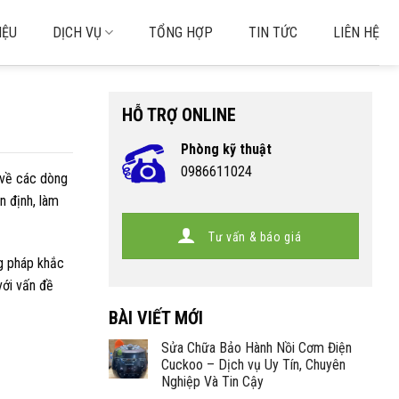
IỆU
DỊCH VỤ
TỔNG HỢP
TIN TỨC
LIÊN HỆ
HỖ TRỢ ONLINE
Phòng kỹ thuật
0986611024
 về các dòng
n định, làm
Tư vấn & báo giá
g pháp khắc
với vấn đề
BÀI VIẾT MỚI
Sửa Chữa Bảo Hành Nồi Cơm Điện
Cuckoo – Dịch vụ Uy Tín, Chuyên
Nghiệp Và Tin Cậy