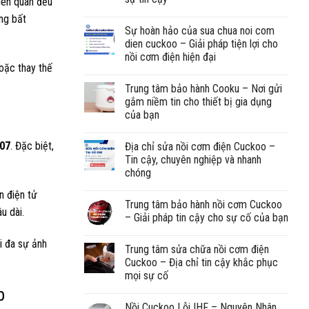
liên quan đều
ng bất
Sự hoàn hảo của sua chua noi com
dien cuckoo – Giải pháp tiện lợi cho
nồi cơm điện hiện đại
oặc thay thế
Trung tâm bảo hành Cooku – Nơi gửi
gắm niềm tin cho thiết bị gia dụng
của bạn
H07
. Đặc biệt,
Địa chỉ sửa nồi cơm điện Cuckoo –
Tin cậy, chuyên nghiệp và nhanh
chóng
n điện tử
Trung tâm bảo hành nồi cơm Cuckoo
u dài.
– Giải pháp tin cậy cho sự cố của bạn
ối đa sự ảnh
Trung tâm sửa chữa nồi cơm điện
Cuckoo – Địa chỉ tin cậy khắc phục
mọi sự cố
p
Nồi Cuckoo Lỗi IHF – Nguyên Nhân