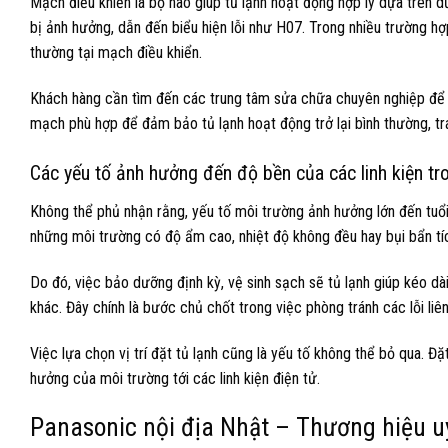
Mạch điều khiển là bộ não giúp tủ lạnh hoạt động hợp lý dựa trên d
bị ảnh hưởng, dẫn đến biểu hiện lỗi như H07. Trong nhiều trường h
thường tại mạch điều khiển.
Khách hàng cần tìm đến các trung tâm sửa chữa chuyên nghiệp để k
mạch phù hợp để đảm bảo tủ lạnh hoạt động trở lại bình thường, tránh
Các yếu tố ảnh hưởng đến độ bền của các linh kiện tr
Không thể phủ nhận rằng, yếu tố môi trường ảnh hưởng lớn đến tuổi 
những môi trường có độ ẩm cao, nhiệt độ không đều hay bụi bẩn tích
Do đó, việc bảo dưỡng định kỳ, vệ sinh sạch sẽ tủ lạnh giúp kéo dài
khác. Đây chính là bước chủ chốt trong việc phòng tránh các lỗi liê
Việc lựa chọn vị trí đặt tủ lạnh cũng là yếu tố không thể bỏ qua. Đặ
hưởng của môi trường tới các linh kiện điện tử.
Panasonic nội địa Nhật – Thương hiệu uy