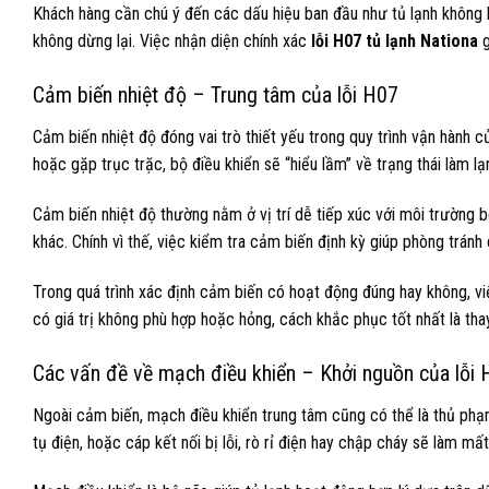
Khách hàng cần chú ý đến các dấu hiệu ban đầu như tủ lạnh không 
không dừng lại. Việc nhận diện chính xác
lỗi H07 tủ lạnh Nationa
g
Cảm biến nhiệt độ – Trung tâm của lỗi H07
Cảm biến nhiệt độ đóng vai trò thiết yếu trong quy trình vận hành c
hoặc gặp trục trặc, bộ điều khiển sẽ “hiểu lầm” về trạng thái làm l
Cảm biến nhiệt độ thường nằm ở vị trí dễ tiếp xúc với môi trường 
khác. Chính vì thế, việc kiểm tra cảm biến định kỳ giúp phòng trá
Trong quá trình xác định cảm biến có hoạt động đúng hay không, vi
có giá trị không phù hợp hoặc hỏng, cách khắc phục tốt nhất là tha
Các vấn đề về mạch điều khiển – Khởi nguồn của lỗi
Ngoài cảm biến, mạch điều khiển trung tâm cũng có thể là thủ ph
tụ điện, hoặc cáp kết nối bị lỗi, rò rỉ điện hay chập cháy sẽ làm mất 