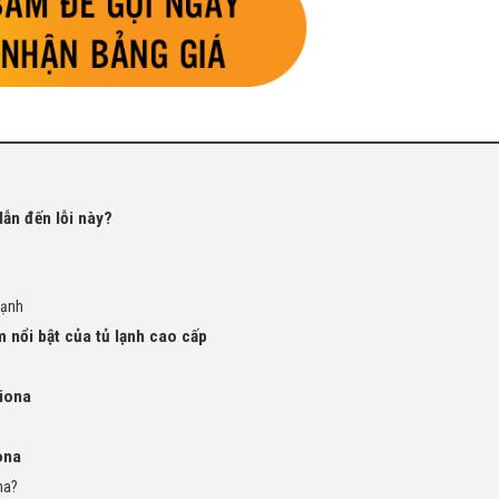
dẫn đến lỗi này?
lạnh
 nổi bật của tủ lạnh cao cấp
tiona
ona
na?