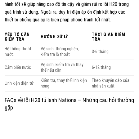
hành tốt sẽ giúp nâng cao độ tin cậy và giảm rủi ro lỗi H20 trong
quá trình sử dụng. Ngoài ra, duy trì điện áp ổn định kết hợp các
thiết bị chống quá áp là biện pháp phòng tránh tốt nhất.
YẾU TỐ CẦN
THỜI GIAN KIỂM
HƯỚNG XỬ LÝ
KIỂM TRA
TRA
Hệ thống thoát
Vệ sinh, thông nghẽn,
3-6 tháng
nước
kiểm tra lỗ thoát
Vệ sinh, kiểm tra và thay
Cảm biến nước
6-12 tháng
thế nếu cần
Kiểm tra, thay thế linh kiện
Theo khuyến cáo của
Linh kiện điện tử
hỏng
nhà sản xuất
FAQs về lỗi H20 tủ lạnh Nationa – Những câu hỏi thường
gặp