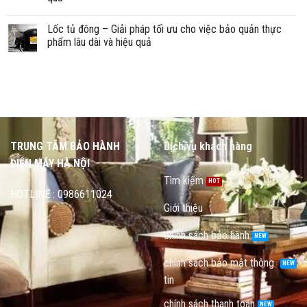
Lốc tủ đông – Giải pháp tối ưu cho việc bảo quản thực
phẩm lâu dài và hiệu quả
TRUNG TÂM BẢO HÀNH
Dịch vụ khách hàng
ĐIỆN MÁY HÀ NỘI
Tìm kiếm
HOTLINE : 0986611024
Giới thiệu
chính sách bảo hành
chính sách bảo mật thông
tin
chính sách thanh toán