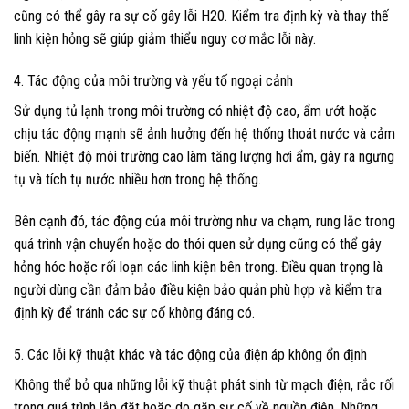
cũng có thể gây ra sự cố gây lỗi H20. Kiểm tra định kỳ và thay thế
linh kiện hỏng sẽ giúp giảm thiểu nguy cơ mắc lỗi này.
4. Tác động của môi trường và yếu tố ngoại cảnh
Sử dụng tủ lạnh trong môi trường có nhiệt độ cao, ẩm ướt hoặc
chịu tác động mạnh sẽ ảnh hưởng đến hệ thống thoát nước và cảm
biến. Nhiệt độ môi trường cao làm tăng lượng hơi ẩm, gây ra ngưng
tụ và tích tụ nước nhiều hơn trong hệ thống.
Bên cạnh đó, tác động của môi trường như va chạm, rung lắc trong
quá trình vận chuyển hoặc do thói quen sử dụng cũng có thể gây
hỏng hóc hoặc rối loạn các linh kiện bên trong. Điều quan trọng là
người dùng cần đảm bảo điều kiện bảo quản phù hợp và kiểm tra
định kỳ để tránh các sự cố không đáng có.
5. Các lỗi kỹ thuật khác và tác động của điện áp không ổn định
Không thể bỏ qua những lỗi kỹ thuật phát sinh từ mạch điện, rắc rối
trong quá trình lắp đặt hoặc do gặp sự cố về nguồn điện. Những