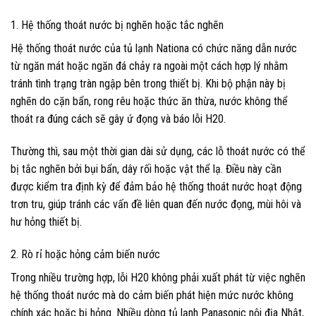
1. Hệ thống thoát nước bị nghẽn hoặc tắc nghẽn
Hệ thống thoát nước của tủ lạnh Nationa có chức năng dẫn nước
từ ngăn mát hoặc ngăn đá chảy ra ngoài một cách hợp lý nhằm
tránh tình trạng tràn ngập bên trong thiết bị. Khi bộ phận này bị
nghẽn do cặn bẩn, rong rêu hoặc thức ăn thừa, nước không thể
thoát ra đúng cách sẽ gây ứ đọng và báo lỗi H20.
Thường thì, sau một thời gian dài sử dụng, các lỗ thoát nước có thể
bị tắc nghẽn bởi bụi bẩn, dây rối hoặc vật thể lạ. Điều này cần
được kiểm tra định kỳ để đảm bảo hệ thống thoát nước hoạt động
trơn tru, giúp tránh các vấn đề liên quan đến nước đọng, mùi hôi và
hư hỏng thiết bị.
2. Rò rỉ hoặc hỏng cảm biến nước
Trong nhiều trường hợp, lỗi H20 không phải xuất phát từ việc nghẽn
hệ thống thoát nước mà do cảm biến phát hiện mức nước không
chính xác hoặc bị hỏng. Nhiều dòng tủ lạnh Panasonic nội địa Nhật,