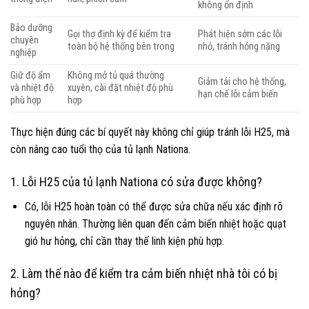
không ổn định
Bảo dưỡng
Gọi thợ định kỳ để kiểm tra
Phát hiện sớm các lỗi
chuyên
toàn bộ hệ thống bên trong
nhỏ, tránh hỏng nặng
nghiệp
Giữ độ ẩm
Không mở tủ quá thường
Giảm tải cho hệ thống,
và nhiệt độ
xuyên, cài đặt nhiệt độ phù
hạn chế lỗi cảm biến
phù hợp
hợp
Thực hiện đúng các bí quyết này không chỉ giúp tránh lỗi H25, mà
còn nâng cao tuổi thọ của tủ lạnh Nationa.
1. Lỗi H25 của tủ lạnh Nationa có sửa được không?
Có, lỗi H25 hoàn toàn có thể được sửa chữa nếu xác định rõ
nguyên nhân. Thường liên quan đến cảm biến nhiệt hoặc quạt
gió hư hỏng, chỉ cần thay thế linh kiện phù hợp.
2. Làm thế nào để kiểm tra cảm biến nhiệt nhà tôi có bị
hỏng?