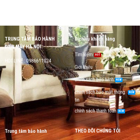
TRUNG TÂM BẢO HÀNH
Dịch vụ khách hàng
ĐIỆN MÁY HÀ NỘI
Tìm kiếm
HOTLINE : 0986611024
Giới thiệu
chính sách bảo hành
chính sách bảo mật thông
tin
chính sách thanh toán
THEO DÕI CHÚNG TÔI
Trung tâm bảo hành