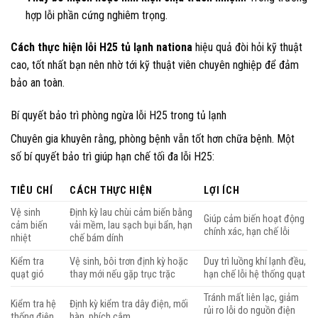
hợp lỗi phần cứng nghiêm trọng.
Cách thực hiện lỗi H25 tủ lạnh nationa
hiệu quả đòi hỏi kỹ thuật
cao, tốt nhất bạn nên nhờ tới kỹ thuật viên chuyên nghiệp để đảm
bảo an toàn.
Bí quyết bảo trì phòng ngừa lỗi H25 trong tủ lạnh
Chuyên gia khuyên rằng, phòng bệnh vẫn tốt hơn chữa bệnh. Một
số bí quyết bảo trì giúp hạn chế tối đa lỗi H25:
TIÊU CHÍ
CÁCH THỰC HIỆN
LỢI ÍCH
Vệ sinh
Định kỳ lau chùi cảm biến bằng
Giúp cảm biến hoạt động
cảm biến
vải mềm, lau sạch bụi bẩn, hạn
chính xác, hạn chế lỗi
nhiệt
chế bám dính
Kiểm tra
Vệ sinh, bôi trơn định kỳ hoặc
Duy trì luồng khí lạnh đều,
quạt gió
thay mới nếu gặp trục trặc
hạn chế lỗi hệ thống quạt
Tránh mất liên lạc, giảm
Kiểm tra hệ
Định kỳ kiểm tra dây điện, mối
rủi ro lỗi do nguồn điện
thống điện
hàn, phích cắm