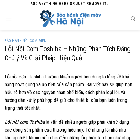
Skip
ADD ANYTHING HERE OR JUST REMOVE IT...
to
content
BẢO HÀNH NỒI CƠM ĐIỆN
Lỗi Nồi Cơm Toshiba – Những Phân Tích Đáng
Chú ý Và Giải Pháp Hiệu Quả
Lỗi nồi cơm Toshiba thường khiến người tiêu dùng lo lắng về khả
năng hoạt động và độ bền của sản phẩm. Bài viết này sẽ giúp bạn
hiểu rõ hơn về các nguyên nhân phổ biến, cách phân loại lỗi, và
hướng dẫn xử lý phù hợp để giữ cho thiết bị của bạn luôn trong
trạng thái tốt nhất.
Lỗi nồi cơm Toshiba
là vấn đề nhiều người gặp phải khi sử dụng
các dòng sản phẩm của thương hiệu này. Từ những lỗi nhỏ như
không nhiệt, không nấu chín đến những lỗi phức tạp hơn như chập