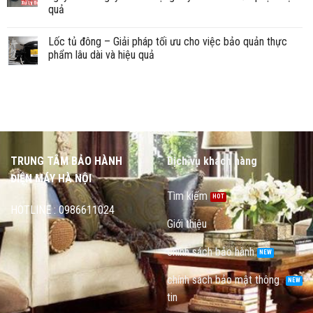
quả
Lốc tủ đông – Giải pháp tối ưu cho việc bảo quản thực
phẩm lâu dài và hiệu quả
TRUNG TÂM BẢO HÀNH
Dịch vụ khách hàng
ĐIỆN MÁY HÀ NỘI
Tìm kiếm
HOTLINE : 0986611024
Giới thiệu
chính sách bảo hành
chính sách bảo mật thông
tin