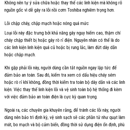
Không nên tự ý sửa chữa hoặc thay thế các linh kiện mà không rõ
nguồn gốc vì dễ gây ra lỗi nồi cơm Toshiba nghiêm trọng hơn.
Lỗi chập cháy, chập mạch hoặc nóng quá mức
Loại lỗi này đặc trưng bởi khả năng gây nguy hiểm cao, thậm chí
cháy chập thiết bị hoặc gây rò rỉ điện. Nguyên nhân có thể là do
các linh kiện linh kiện quá cũ hoặc bị rung lắc, làm đứt dây dẫn
hoặc chập mạch.
Khi gặp phải lỗi này, người dùng cần tắt nguồn ngay lập tức để
đảm bảo an toàn. Sau đó, kiểm tra xem có dấu hiệu cháy sém
hoặc rò rỉ khí không, đồng thời kiểm tra toàn bộ dây dẫn và các linh
kiện. Việc thay thế linh kiện lỗi và vệ sinh toàn bộ hệ thống đi kèm
với việc đảm bảo an toàn điện là cực kỳ quan trọng.
Ngoài ra, các chuyên gia khuyên rằng, để tránh các lỗi này, người
dùng nên bảo trì định kỳ, vệ sinh sạch sẽ các phần tử như quạt làm
mát, bo mạch và bộ cảm biến, đồng thời sử dụng điện ổn định, phù