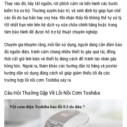
Thay vào đó, hãy tắt nguồn, rút phích cắm và tiến hành các bước
kiểm tra sơ bộ. Thường xuyên bảo trì, vệ sinh định kỳ giúp hạn chế
các lỗi do bụi bẩn hay oxy hóa. Khi nhận thấy lỗi không thể tự xử lý,
tốt nhất bạn nên liên hệ dịch vụ sửa chữa chính hãng hoặc trung
tâm bảo hành để được hỗ trợ kỹ thuật chuyên nghiệp.
Chuyên gia khuyên rằng, mỗi lần sử dụng, người dùng cần đảm bảo
đủ nguồn điện, tránh cắm chung nhiều thiết bị gây quá tải, đồng
thời cất giữ linh kiện và thiết bị đúng cách để tránh tác nhân gây
hỏng hóc. Ngoài ra, tham khảo các hướng dẫn từ hãng và poster
hướng dẫn sử dụng đúng cách sẽ giúp giảm thiểu tối đa các
trường hợp lỗi nồi cơm Toshiba xảy ra.
Câu Hỏi Thường Gặp Về Lỗi Nồi Cơm Toshiba