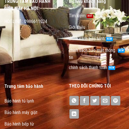
TRUNG TÂM BẢO HÀNH
Dịch vụ khách hàng
ĐIỆN MÁY HÀ NỘI
Tìm kiếm
HOTLINE : 0986611024
Giới thiệu
chính sách bảo hành
chính sách bảo mật thông
tin
chính sách thanh toán
THEO DÕI CHÚNG TÔI
Trung tâm bảo hành
Bảo hành tủ lạnh
Bảo hành máy giặt
Bảo hành bếp từ