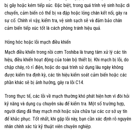
bị gãy hoặc kém tiếp xúc. Đặc biệt, trong quá trình vệ sinh hoặc di
chuyển, cảm biến có thể bị va đập hoặc lỏng chân kết nối, gây ra
sự cố. Chính vì vậy, kiểm tra, vệ sinh sạch sẽ và đảm bảo chân
cảm biến tiếp xúc tốt là cách phòng tránh hiệu quả.
Hỏng hóc hoặc lỗi mạch điều khiển
Mạch điều khiển trong nồi cơm Toshiba là trung tâm xử lý các tín
hiệu, điều khiển hoạt động của toàn bộ thiết bị. Khi mạch bị lỗi, do
chập cháy, rò rỉ điện, hoặc do quá trình sử dụng lâu ngày không
được kiểm tra định kỳ, các tín hiệu kiểm soát cảm biến hoặc các
phần khác sẽ bị ảnh hưởng, gây ra lỗi C14.
Trong thực tế, các lỗi về mạch thường khó phát hiện hơn vì đòi hỏi
kỹ năng và dụng cụ chuyên sâu để kiểm tra. Một số trường hợp,
người dùng đã thay mạch mới hoặc sửa chữa tại các cơ sở uy tín
để khắc phục. Tốt nhất, khi gặp lỗi này, bạn cần xác định rõ nguyên
nhân chính xác từ kỹ thuật viên chuyên nghiệp.