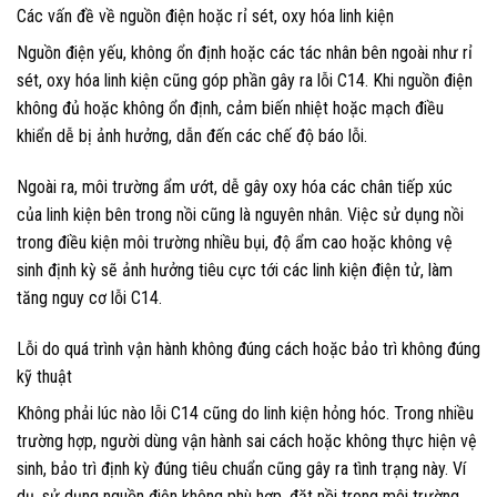
Các vấn đề về nguồn điện hoặc rỉ sét, oxy hóa linh kiện
Nguồn điện yếu, không ổn định hoặc các tác nhân bên ngoài như rỉ
sét, oxy hóa linh kiện cũng góp phần gây ra lỗi C14. Khi nguồn điện
không đủ hoặc không ổn định, cảm biến nhiệt hoặc mạch điều
khiển dễ bị ảnh hưởng, dẫn đến các chế độ báo lỗi.
Ngoài ra, môi trường ẩm ướt, dễ gây oxy hóa các chân tiếp xúc
của linh kiện bên trong nồi cũng là nguyên nhân. Việc sử dụng nồi
trong điều kiện môi trường nhiều bụi, độ ẩm cao hoặc không vệ
sinh định kỳ sẽ ảnh hưởng tiêu cực tới các linh kiện điện tử, làm
tăng nguy cơ lỗi C14.
Lỗi do quá trình vận hành không đúng cách hoặc bảo trì không đúng
kỹ thuật
Không phải lúc nào lỗi C14 cũng do linh kiện hỏng hóc. Trong nhiều
trường hợp, người dùng vận hành sai cách hoặc không thực hiện vệ
sinh, bảo trì định kỳ đúng tiêu chuẩn cũng gây ra tình trạng này. Ví
dụ, sử dụng nguồn điện không phù hợp, đặt nồi trong môi trường