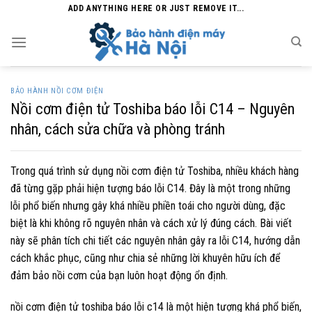
Skip
ADD ANYTHING HERE OR JUST REMOVE IT...
to
content
BẢO HÀNH NỒI CƠM ĐIỆN
Nồi cơm điện tử Toshiba báo lỗi C14 – Nguyên
nhân, cách sửa chữa và phòng tránh
Trong quá trình sử dụng nồi cơm điện tử Toshiba, nhiều khách hàng
đã từng gặp phải hiện tượng báo lỗi C14. Đây là một trong những
lỗi phổ biến nhưng gây khá nhiều phiền toái cho người dùng, đặc
biệt là khi không rõ nguyên nhân và cách xử lý đúng cách. Bài viết
này sẽ phân tích chi tiết các nguyên nhân gây ra lỗi C14, hướng dẫn
cách khắc phục, cũng như chia sẻ những lời khuyên hữu ích để
đảm bảo nồi cơm của bạn luôn hoạt động ổn định.
nồi cơm điện tử toshiba báo lỗi c14 là một hiện tượng khá phổ biến,