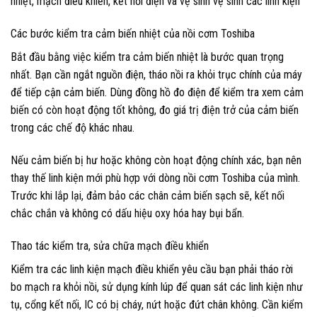
nhiệt, mạch điều khiển, kết nối điện và vệ sinh vệ sinh các linh kiện
Các bước kiểm tra cảm biến nhiệt của nồi cơm Toshiba
Bắt đầu bằng việc kiểm tra cảm biến nhiệt là bước quan trọng
nhất. Bạn cần ngắt nguồn điện, tháo nồi ra khỏi trục chính của máy
để tiếp cận cảm biến. Dùng đồng hồ đo điện để kiểm tra xem cảm
biến có còn hoạt động tốt không, đo giá trị điện trở của cảm biến
trong các chế độ khác nhau.
Nếu cảm biến bị hư hoặc không còn hoạt động chính xác, bạn nên
thay thế linh kiện mới phù hợp với dòng nồi cơm Toshiba của mình.
Trước khi lắp lại, đảm bảo các chân cảm biến sạch sẽ, kết nối
chắc chắn và không có dấu hiệu oxy hóa hay bụi bẩn.
Thao tác kiểm tra, sửa chữa mạch điều khiển
Kiểm tra các linh kiện mạch điều khiển yêu cầu bạn phải tháo rời
bo mạch ra khỏi nồi, sử dụng kính lúp để quan sát các linh kiện như
tụ, cổng kết nối, IC có bị cháy, nứt hoặc đứt chân không. Cần kiểm