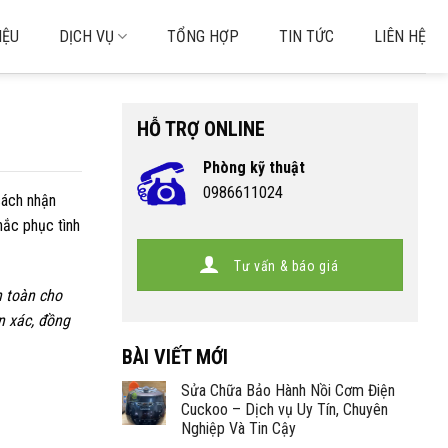
IỆU
DỊCH VỤ
TỔNG HỢP
TIN TỨC
LIÊN HỆ
HỖ TRỢ ONLINE
Phòng kỹ thuật
0986611024
 cách nhận
hắc phục tình
Tư vấn & báo giá
n toàn cho
n xác, đồng
BÀI VIẾT MỚI
Sửa Chữa Bảo Hành Nồi Cơm Điện
Cuckoo – Dịch vụ Uy Tín, Chuyên
Nghiệp Và Tin Cậy