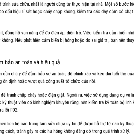
 trình sửa chữa, nhất là người dùng tự thực hiện tại nhà. Một số bước k
 có dấu hiệu rỉ sét hoặc cháy chập không, kiểm tra các dây cắm có chặt
ít, đồng hồ vạn năng để đo điện áp, điện trở. Việc kiểm tra cảm biến nh
không. Nếu phát hiện cảm biến bị hỏng hoặc đo sai giá trị, bạn nên tha
ảm bảo an toàn và hiệu quả
n cần chú ý để đảm bảo sự an toàn, độ chính xác và kéo dài tuổi thọ của 
 ổn định hoặc vượt quá công suất tổ chức của nồi.
m để tránh chập cháy hoặc điện giật. Ngoài ra, việc sử dụng dụng cụ và li
c kỹ thuật viên có kinh nghiệm khuyên rằng, nên kiểm tra kỹ toàn bộ linh k
a lỗi F02.
nên liên hệ các trung tâm sửa chữa uy tín để được hỗ trợ từ các kỹ thuậ
 cách, tránh gây ra các hư hỏng không đáng có trong quá trình xử lý.