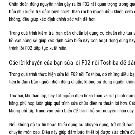
Chẩn đoán đúng nguyên nhân gây ra lỗi F02 rất quan trọng trong quá
bản như kiểm tra cảm biến nhiệt, tháo rời bo mạch điều khiển xem
không, đều giúp xác định chính xác vấn đề hơn.
Trong quá trình kiểm tra, bạn cần chuẩn bị dụng cụ chuẩn như tua-v
hồ vạn năng sẽ giúp xác định cảm biến này còn hoạt động đúng hay 
tránh lỗi F02 tiếp tục xuất hiện.
Các lời khuyên của bạn sửa lỗi F02 nồi Toshiba để đ
Trong quá trình thực hiện sửa lỗi F02 nồi Toshiba, có những điều bạ
tiên là đảm bảo nguồn điện đúng chuẩn, không sử dụng nguồn không
Thứ hai, khi tháo lắp, hãy tắt nguồn điện hoàn toàn và rút phích cắ
hãng, phù hợp luôn giúp quá trình sửa chữa diễn ra thuận lợi hơn. Cá
không chỉ tập trung vào cảm biến để tránh bỏ sót nguyên nhân gây r
Nếu không đủ tự tin hoặc thiếu dụng cụ chuyên dụng, tốt nhất bạn 
chuyên môn cao. Điều này giúp đảm bảo thiết bị được sửa chữa đúng