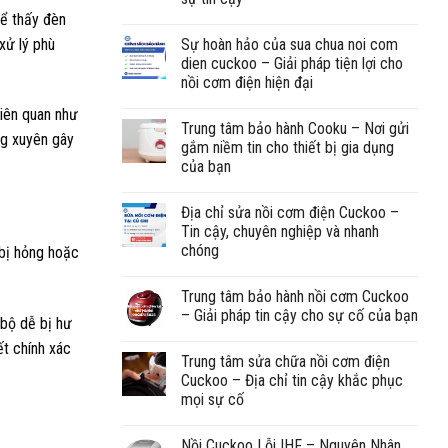
hể thấy đèn
xử lý phù
Sự hoàn hảo của sua chua noi com
dien cuckoo – Giải pháp tiện lợi cho
nồi cơm điện hiện đại
liên quan như
Trung tâm bảo hành Cooku – Nơi gửi
ng xuyên gây
gắm niềm tin cho thiết bị gia dụng
của bạn
Địa chỉ sửa nồi cơm điện Cuckoo –
Tin cậy, chuyên nghiệp và nhanh
chóng
 bị hỏng hoặc
Trung tâm bảo hành nồi cơm Cuckoo
– Giải pháp tin cậy cho sự cố của bạn
 bộ dễ bị hư
ết chính xác
Trung tâm sửa chữa nồi cơm điện
Cuckoo – Địa chỉ tin cậy khắc phục
mọi sự cố
Nồi Cuckoo Lỗi IHF – Nguyên Nhân