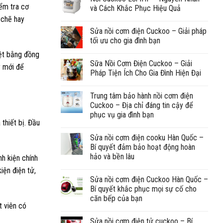
iểm tra cơ
và Cách Khắc Phục Hiệu Quả
 chẽ hay
Sửa nồi cơm điện Cuckoo – Giải pháp
tối ưu cho gia đình bạn
iệt bằng đồng
Sữa Nồi Cơm Điện Cuckoo – Giải
y mới để
Pháp Tiện Ích Cho Gia Đình Hiện Đại
Trung tâm bảo hành nồi cơm điện
Cuckoo – Địa chỉ đáng tin cậy để
phục vụ gia đình bạn
thiết bị. Đầu
Sửa nồi cơm điện cooku Hàn Quốc –
Bí quyết đảm bảo hoạt động hoàn
hảo và bền lâu
nh kiện chính
iện điện tử,
Sửa nồi cơm điện Cuckoo Hàn Quốc –
Bí quyết khắc phục mọi sự cố cho
căn bếp của bạn
t viên có
Sửa nồi cơm điện tử cuckoo – Bí