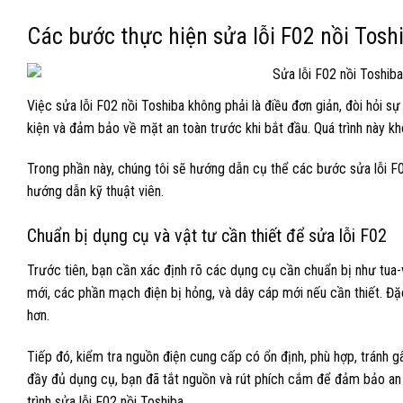
Các bước thực hiện sửa lỗi F02 nồi Tosh
Việc sửa lỗi F02 nồi Toshiba không phải là điều đơn giản, đòi hỏi 
kiện và đảm bảo về mặt an toàn trước khi bắt đầu. Quá trình này khô
Trong phần này, chúng tôi sẽ hướng dẫn cụ thể các bước sửa lỗi F02
hướng dẫn kỹ thuật viên.
Chuẩn bị dụng cụ và vật tư cần thiết để sửa lỗi F02
Trước tiên, bạn cần xác định rõ các dụng cụ cần chuẩn bị như tua-v
mới, các phần mạch điện bị hỏng, và dây cáp mới nếu cần thiết. Đặ
hơn.
Tiếp đó, kiểm tra nguồn điện cung cấp có ổn định, phù hợp, tránh g
đầy đủ dụng cụ, bạn đã tắt nguồn và rút phích cắm để đảm bảo an t
trình sửa lỗi F02 nồi Toshiba.