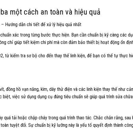
iba một cách an toàn và hiệu quả
sự chuẩn xác trong từng bước thực hiện. Bạn cần chuẩn bị kỹ càng các dụn
ng chỉ giúp tiết kiệm chi phí mà còn đảm bảo thiết bị hoạt động ổn định,
, từ kiểm tra sơ bộ cho đến thay thế linh kiện, để bạn có thể tự thực h
ít, đồng hồ vạn năng, kìm, dây thử điện và các linh kiện thay thế như cả
c biệt, việc sử dụng dụng cụ đúng tiêu chuẩn sẽ giúp quá trình sửa chữa
ây quá tải hoặc chập cháy trong quá trình thao tác. Chắc chắn rằng, sau 
oàn tuyệt đối. Sự chuẩn bị kỹ lưỡng này là yếu tố quyết định thành côn