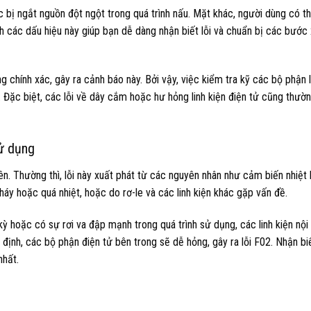
 bị ngắt nguồn đột ngột trong quá trình nấu. Mặt khác, người dùng có t
h các dấu hiệu này giúp bạn dễ dàng nhận biết lỗi và chuẩn bị các bước 
g chính xác, gây ra cảnh báo này. Bởi vậy, việc kiểm tra kỹ các bộ phận 
t. Đặc biệt, các lỗi về dây cắm hoặc hư hỏng linh kiện điện tử cũng thườ
sử dụng
iên. Thường thì, lỗi này xuất phát từ các nguyên nhân như cảm biến nhiệt
áy hoặc quá nhiệt, hoặc do rơ-le và các linh kiện khác gặp vấn đề.
ỳ hoặc có sự rơi va đập mạnh trong quá trình sử dụng, các linh kiện nội
 định, các bộ phận điện tử bên trong sẽ dễ hỏng, gây ra lỗi F02. Nhận bi
nhất.