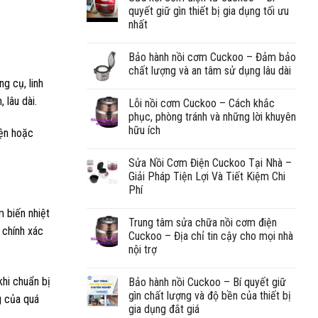
quyết giữ gìn thiết bị gia dụng tối ưu
nhất
Bảo hành nồi cơm Cuckoo – Đảm bảo
chất lượng và an tâm sử dụng lâu dài
g cụ, linh
 lâu dài.
Lỗi nồi cơm Cuckoo – Cách khắc
phục, phòng tránh và những lời khuyên
hữu ích
iện hoặc
Sửa Nồi Cơm Điện Cuckoo Tại Nhà –
Giải Pháp Tiện Lợi Và Tiết Kiệm Chi
Phí
m biến nhiệt
Trung tâm sửa chữa nồi cơm điện
 chính xác
Cuckoo – Địa chỉ tin cậy cho mọi nhà
nội trợ
khi chuẩn bị
Bảo hành nồi Cuckoo – Bí quyết giữ
gìn chất lượng và độ bền của thiết bị
g của quá
gia dụng đắt giá