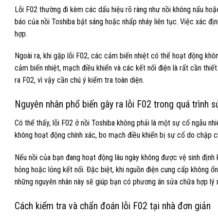
Lỗi F02 thường đi kèm các dấu hiệu rõ ràng như nồi không nấu hoặc
báo của nồi Toshiba bật sáng hoặc nhấp nháy liên tục. Việc xác địn
hợp.
Ngoài ra, khi gặp lỗi F02, các cảm biến nhiệt có thể hoạt động khôn
cảm biến nhiệt, mạch điều khiển và các kết nối điện là rất cần thiế
ra F02, vì vậy cần chú ý kiểm tra toàn diện.
Nguyên nhân phổ biến gây ra lỗi F02 trong quá trình 
Có thể thấy, lỗi F02 ở nồi Toshiba không phải là một sự cố ngẫu nh
không hoạt động chính xác, bo mạch điều khiển bị sự cố do chập ch
Nếu nồi của bạn đang hoạt động lâu ngày không được vệ sinh định k
hỏng hoặc lỏng kết nối. Đặc biệt, khi nguồn điện cung cấp không ổn
những nguyên nhân này sẽ giúp bạn có phương án sửa chữa hợp lý 
Cách kiểm tra và chẩn đoán lỗi F02 tại nhà đơn giản