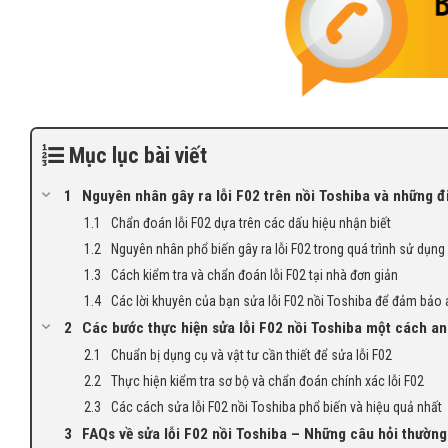
Mục lục bài viết
Nguyên nhân gây ra lỗi F02 trên nồi Toshiba và những đi
Chẩn đoán lỗi F02 dựa trên các dấu hiệu nhận biết
Nguyên nhân phổ biến gây ra lỗi F02 trong quá trình sử dụng
Cách kiểm tra và chẩn đoán lỗi F02 tại nhà đơn giản
Các lời khuyên của bạn sửa lỗi F02 nồi Toshiba để đảm bảo 
Các bước thực hiện sửa lỗi F02 nồi Toshiba một cách an
Chuẩn bị dụng cụ và vật tư cần thiết để sửa lỗi F02
Thực hiện kiểm tra sơ bộ và chẩn đoán chính xác lỗi F02
Các cách sửa lỗi F02 nồi Toshiba phổ biến và hiệu quả nhất
FAQs về sửa lỗi F02 nồi Toshiba – Những câu hỏi thường