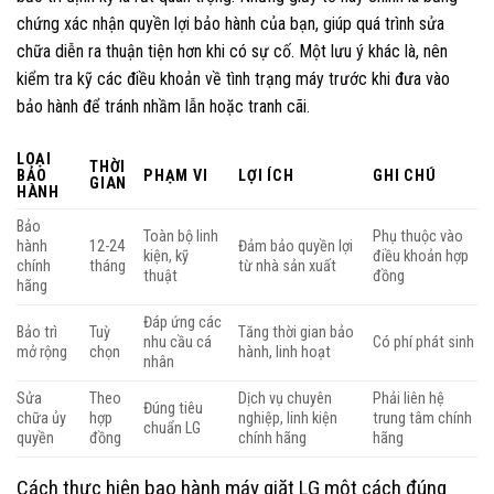
chứng xác nhận quyền lợi bảo hành của bạn, giúp quá trình sửa
chữa diễn ra thuận tiện hơn khi có sự cố. Một lưu ý khác là, nên
kiểm tra kỹ các điều khoản về tình trạng máy trước khi đưa vào
bảo hành để tránh nhầm lẫn hoặc tranh cãi.
LOẠI
THỜI
BẢO
PHẠM VI
LỢI ÍCH
GHI CHÚ
GIAN
HÀNH
Bảo
Toàn bộ linh
Phụ thuộc vào
hành
12-24
Đảm bảo quyền lợi
kiện, kỹ
điều khoản hợp
chính
tháng
từ nhà sản xuất
thuật
đồng
hãng
Đáp ứng các
Bảo trì
Tuỳ
Tăng thời gian bảo
nhu cầu cá
Có phí phát sinh
mở rộng
chọn
hành, linh hoạt
nhân
Sửa
Theo
Dịch vụ chuyên
Phải liên hệ
Đúng tiêu
chữa ủy
hợp
nghiệp, linh kiện
trung tâm chính
chuẩn LG
quyền
đồng
chính hãng
hãng
Cách thực hiện bao hành máy giặt LG một cách đúng