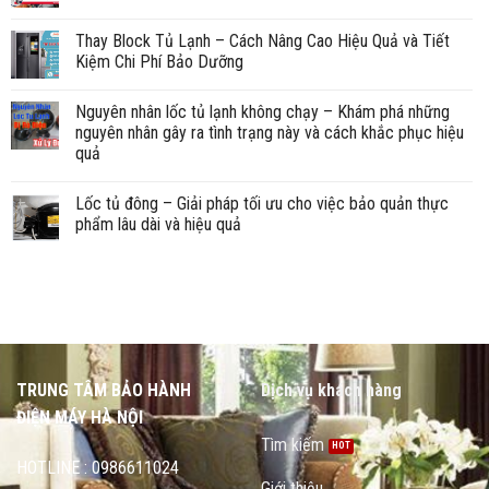
Thay Block Tủ Lạnh – Cách Nâng Cao Hiệu Quả và Tiết
Kiệm Chi Phí Bảo Dưỡng
Nguyên nhân lốc tủ lạnh không chạy – Khám phá những
nguyên nhân gây ra tình trạng này và cách khắc phục hiệu
quả
Lốc tủ đông – Giải pháp tối ưu cho việc bảo quản thực
phẩm lâu dài và hiệu quả
TRUNG TÂM BẢO HÀNH
Dịch vụ khách hàng
ĐIỆN MÁY HÀ NỘI
Tìm kiếm
HOTLINE : 0986611024
Giới thiệu