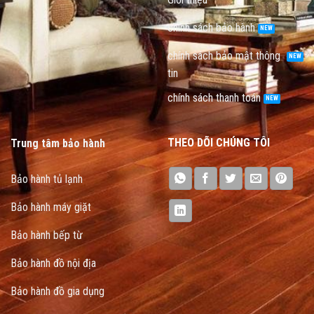
chính sách bảo hành
chính sách bảo mật thông
tin
chính sách thanh toán
THEO DÕI CHÚNG TÔI
Trung tâm bảo hành
Bảo hành tủ lạnh
Bảo hành máy giặt
Bảo hành bếp từ
Bảo hành đồ nội địa
Bảo hành đồ gia dụng