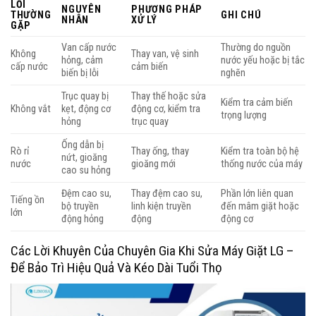
LỖI
NGUYÊN
PHƯƠNG PHÁP
THƯỜNG
GHI CHÚ
NHÂN
XỬ LÝ
GẶP
Van cấp nước
Thường do nguồn
Không
Thay van, vệ sinh
hỏng, cảm
nước yếu hoặc bị tắc
cấp nước
cảm biến
biến bị lỗi
nghẽn
Trục quay bị
Thay thế hoặc sửa
Kiểm tra cảm biến
Không vắt
kẹt, động cơ
động cơ, kiểm tra
trọng lượng
hỏng
trục quay
Ống dẫn bị
Rò rỉ
Thay ống, thay
Kiểm tra toàn bộ hệ
nứt, gioăng
nước
gioăng mới
thống nước của máy
cao su hỏng
Đệm cao su,
Thay đệm cao su,
Phần lớn liên quan
Tiếng ồn
bộ truyền
linh kiện truyền
đến mâm giặt hoặc
lớn
động hỏng
động
động cơ
Các Lời Khuyên Của Chuyên Gia Khi Sửa Máy Giặt LG –
Để Bảo Trì Hiệu Quả Và Kéo Dài Tuổi Thọ