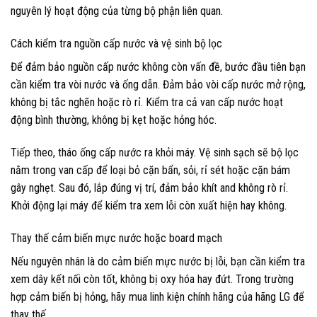
nguyên lý hoạt động của từng bộ phận liên quan.
Cách kiểm tra nguồn cấp nước và vệ sinh bộ lọc
Để đảm bảo nguồn cấp nước không còn vấn đề, bước đầu tiên bạn
cần kiểm tra vòi nước và ống dẫn. Đảm bảo vòi cấp nước mở rộng,
không bị tắc nghẽn hoặc rò rỉ. Kiểm tra cả van cấp nước hoạt
động bình thường, không bị kẹt hoặc hỏng hóc.
Tiếp theo, tháo ống cấp nước ra khỏi máy. Vệ sinh sạch sẽ bộ lọc
nằm trong van cấp để loại bỏ cặn bẩn, sỏi, rỉ sét hoặc cặn bám
gây nghẹt. Sau đó, lắp đúng vị trí, đảm bảo khít and không rò rỉ.
Khởi động lại máy để kiểm tra xem lỗi còn xuất hiện hay không.
Thay thế cảm biến mực nước hoặc board mạch
Nếu nguyên nhân là do cảm biến mực nước bị lỗi, bạn cần kiểm tra
xem dây kết nối còn tốt, không bị oxy hóa hay đứt. Trong trường
hợp cảm biến bị hỏng, hãy mua linh kiện chính hãng của hãng LG để
thay thế.