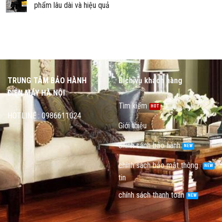
phẩm lâu dài và hiệu quả
TRUNG TÂM BẢO HÀNH
Dịch vụ khách hàng
ĐIỆN MÁY HÀ NỘI
Tìm kiếm
HOTLINE : 0986611024
Giới thiệu
chính sách bảo hành
chính sách bảo mật thông
tin
chính sách thanh toán