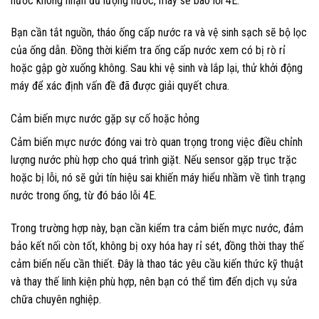
nước không nhận đủ lượng nước, máy sẽ báo lỗi 4E.
Bạn cần tắt nguồn, tháo ống cấp nước ra và vệ sinh sạch sẽ bộ lọc
của ống dẫn. Đồng thời kiểm tra ống cấp nước xem có bị rò rỉ
hoặc gập gờ xuống không. Sau khi vệ sinh và lắp lại, thử khởi động
máy để xác định vấn đề đã được giải quyết chưa.
Cảm biến mực nước gặp sự cố hoặc hỏng
Cảm biến mực nước đóng vai trò quan trọng trong việc điều chỉnh
lượng nước phù hợp cho quá trình giặt. Nếu sensor gặp trục trặc
hoặc bị lỗi, nó sẽ gửi tín hiệu sai khiến máy hiểu nhầm về tình trạng
nước trong ống, từ đó báo lỗi 4E.
Trong trường hợp này, bạn cần kiểm tra cảm biến mực nước, đảm
bảo kết nối còn tốt, không bị oxy hóa hay rỉ sét, đồng thời thay thế
cảm biến nếu cần thiết. Đây là thao tác yêu cầu kiến thức kỹ thuật
và thay thế linh kiện phù hợp, nên bạn có thể tìm đến dịch vụ sửa
chữa chuyên nghiệp.