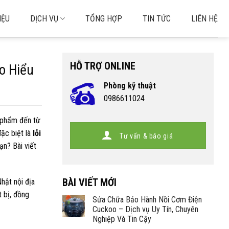
IỆU
DỊCH VỤ
TỔNG HỢP
TIN TỨC
LIÊN HỆ
HỖ TRỢ ONLINE
o Hiểu
Phòng kỹ thuật
0986611024
n phẩm đến từ
đặc biệt là
lỗi
Tư vấn & báo giá
ạn? Bài viết
BÀI VIẾT MỚI
hật nội địa
t bị, đồng
Sửa Chữa Bảo Hành Nồi Cơm Điện
Cuckoo – Dịch vụ Uy Tín, Chuyên
Nghiệp Và Tin Cậy