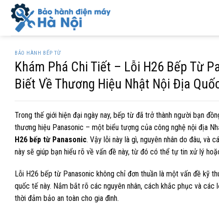
Skip
to
content
BẢO HÀNH BẾP TỪ
Khám Phá Chi Tiết – Lỗi H26 Bếp Từ P
Biết Về Thương Hiệu Nhật Nội Địa Quố
Trong thế giới hiện đại ngày nay, bếp từ đã trở thành người bạn đồ
thương hiệu Panasonic – một biểu tượng của công nghệ nội địa Nhật.
H26 bếp từ Panasonic
. Vậy lỗi này là gì, nguyên nhân do đâu, v
này sẽ giúp bạn hiểu rõ về vấn đề này, từ đó có thể tự tin xử lý hoặ
Lỗi H26 bếp từ Panasonic không chỉ đơn thuần là một vấn đề kỹ th
quốc tế này. Nắm bắt rõ các nguyên nhân, cách khắc phục và các lời 
thời đảm bảo an toàn cho gia đình.