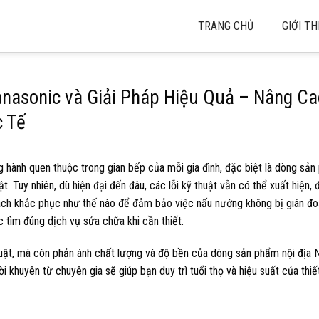
TRANG CHỦ
GIỚI TH
anasonic và Giải Pháp Hiệu Quả – Nâng Ca
c Tế
ng hành quen thuộc trong gian bếp của mỗi gia đình, đặc biệt là dòng sả
 Tuy nhiên, dù hiện đại đến đâu, các lỗi kỹ thuật vẫn có thể xuất hiện, 
à cách khắc phục như thế nào để đảm bảo việc nấu nướng không bị gián đo
c tìm đúng dịch vụ sửa chữa khi cần thiết.
uật, mà còn phản ánh chất lượng và độ bền của dòng sản phẩm nội địa N
khuyên từ chuyên gia sẽ giúp bạn duy trì tuổi thọ và hiệu suất của thiế