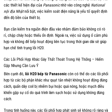
các thiết kế hiện đại của
Panasonic
nhờ vào công nghệ
National
nội địa Nhật
nổi bật, việc kiểm soát điện năng là yếu tố quyết định
đến độ bền của thiết bị.
Bạn cần kiểm tra nguồn điện đầu vào nhằm đảm bảo không có rò
rỉ, chập cháy hoặc thiếu ổn định. Ngoài ra, việc sử dụng ổ cắm phù
hợp và không để bếp hoạt động liên tục trong thời gian dài sẽ giúp
hạn chế tình trạng lỗi H20.
Các Lỗi Phối Hợp Khác Gây Thất Thoát Trong Hệ Thống – Hiếm
Gặp Nhưng Cần Lưu Ý
Bên cạnh đó,
lỗi H20 bếp từ Panasonic
còn có thể do các lỗi phối
hợp từ các bộ phận khác như quạt tản nhiệt không hoạt động đúng
cách, quấn dây coil bị nhiễm bụi hoặc quá nóng, hoặc mạch điều
khiển gặp sự cố do quá trình làm sạch hoặc sử dụng không đúng
cách.
Trong tình huống này, các lỗi phối hợp phát sinh sẽ không rõ ràng và