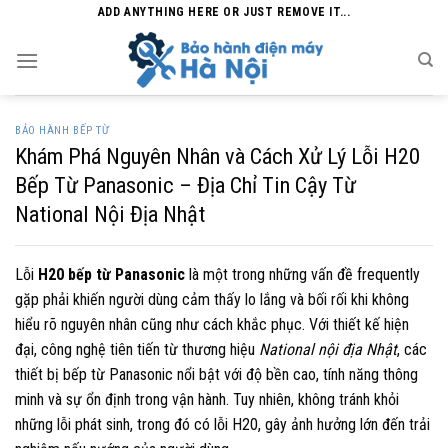
Skip
ADD ANYTHING HERE OR JUST REMOVE IT...
to
content
BẢO HÀNH BẾP TỪ
Khám Phá Nguyên Nhân và Cách Xử Lý Lỗi H20
Bếp Từ Panasonic – Địa Chỉ Tin Cậy Từ
National Nội Địa Nhật
Lỗi
H20 bếp từ Panasonic
là một trong những vấn đề frequently
gặp phải khiến người dùng cảm thấy lo lắng và bối rối khi không
hiểu rõ nguyên nhân cũng như cách khắc phục. Với thiết kế hiện
đại, công nghệ tiên tiến từ thương hiệu
National nội địa Nhật
, các
thiết bị bếp từ Panasonic nổi bật với độ bền cao, tính năng thông
minh và sự ổn định trong vận hành. Tuy nhiên, không tránh khỏi
những lỗi phát sinh, trong đó có lỗi H20, gây ảnh hưởng lớn đến trải