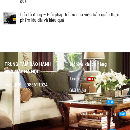
quả
Lốc tủ đông – Giải pháp tối ưu cho việc bảo quản thực
phẩm lâu dài và hiệu quả
TRUNG TÂM BẢO HÀNH
Dịch vụ khách hàng
ĐIỆN MÁY HÀ NỘI
Tìm kiếm
HOTLINE : 0986611024
Giới thiệu
chính sách bảo hành
chính sách bảo mật thông
tin