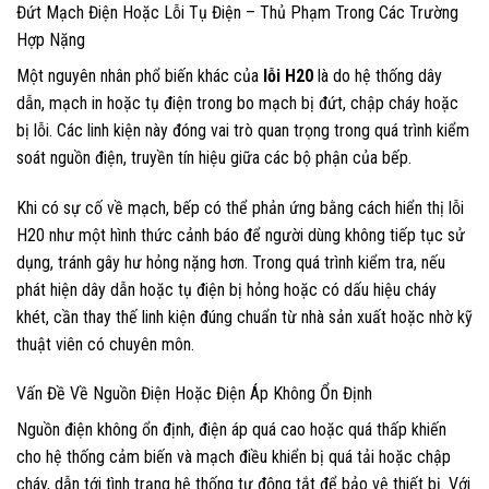
Đứt Mạch Điện Hoặc Lỗi Tụ Điện – Thủ Phạm Trong Các Trường
Hợp Nặng
Một nguyên nhân phổ biến khác của
lỗi H20
là do hệ thống dây
dẫn, mạch in hoặc tụ điện trong bo mạch bị đứt, chập cháy hoặc
bị lỗi. Các linh kiện này đóng vai trò quan trọng trong quá trình kiểm
soát nguồn điện, truyền tín hiệu giữa các bộ phận của bếp.
Khi có sự cố về mạch, bếp có thể phản ứng bằng cách hiển thị lỗi
H20 như một hình thức cảnh báo để người dùng không tiếp tục sử
dụng, tránh gây hư hỏng nặng hơn. Trong quá trình kiểm tra, nếu
phát hiện dây dẫn hoặc tụ điện bị hỏng hoặc có dấu hiệu cháy
khét, cần thay thế linh kiện đúng chuẩn từ nhà sản xuất hoặc nhờ kỹ
thuật viên có chuyên môn.
Vấn Đề Về Nguồn Điện Hoặc Điện Áp Không Ổn Định
Nguồn điện không ổn định, điện áp quá cao hoặc quá thấp khiến
cho hệ thống cảm biến và mạch điều khiển bị quá tải hoặc chập
cháy, dẫn tới tình trạng hệ thống tự động tắt để bảo vệ thiết bị. Với