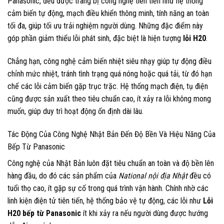
Panasonic, đều được trang bị công nghệ tiên tiến như hệ thống
cảm biến tự động, mạch điều khiển thông minh, tính năng an toàn
tối đa, giúp tối ưu trải nghiệm người dùng. Những đặc điểm này
góp phần giảm thiểu lỗi phát sinh, đặc biệt là hiện tượng
lỗi H20
.
Chẳng hạn, công nghệ cảm biến nhiệt siêu nhạy giúp tự động điều
chỉnh mức nhiệt, tránh tình trạng quá nóng hoặc quá tải, từ đó hạn
chế các lỗi cảm biến gặp trục trặc. Hệ thống mạch điện, tụ điện
cũng được sản xuất theo tiêu chuẩn cao, ít xảy ra lỗi không mong
muốn, giúp duy trì hoạt động ổn định dài lâu.
Tác Động Của Công Nghệ Nhật Bản Đến Độ Bền Và Hiệu Năng Của
Bếp Từ Panasonic
Công nghệ của Nhật Bản luôn đặt tiêu chuẩn an toàn và độ bền lên
hàng đầu, do đó các sản phẩm của
National nội địa Nhật
đều có
tuổi thọ cao, ít gặp sự cố trong quá trình vận hành. Chính nhờ các
linh kiện điện tử tiên tiến, hệ thống bảo vệ tự động, các lỗi như
Lỗi
H20 bếp từ Panasonic
ít khi xảy ra nếu người dùng được hướng