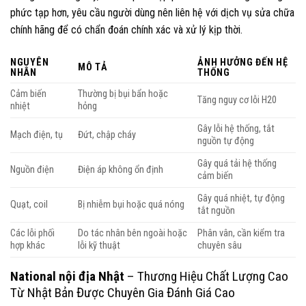
phức tạp hơn, yêu cầu người dùng nên liên hệ với dịch vụ sửa chữa
chính hãng để có chẩn đoán chính xác và xử lý kịp thời.
NGUYÊN
ẢNH HƯỞNG ĐẾN HỆ
MÔ TẢ
NHÂN
THỐNG
Cảm biến
Thường bị bụi bẩn hoặc
Tăng nguy cơ lỗi H20
nhiệt
hỏng
Gây lỗi hệ thống, tắt
Mạch điện, tụ
Đứt, chập cháy
nguồn tự động
Gây quá tải hệ thống
Nguồn điện
Điện áp không ổn định
cảm biến
Gây quá nhiệt, tự động
Quạt, coil
Bị nhiễm bụi hoặc quá nóng
tắt nguồn
Các lỗi phối
Do tác nhân bên ngoài hoặc
Phân vân, cần kiểm tra
hợp khác
lỗi kỹ thuật
chuyên sâu
National nội địa Nhật
– Thương Hiệu Chất Lượng Cao
Từ Nhật Bản Được Chuyên Gia Đánh Giá Cao