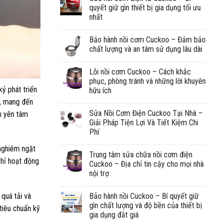
quyết giữ gìn thiết bị gia dụng tối ưu
nhất
Bảo hành nồi cơm Cuckoo – Đảm bảo
chất lượng và an tâm sử dụng lâu dài
Lỗi nồi cơm Cuckoo – Cách khắc
phục, phòng tránh và những lời khuyên
kỷ phát triển
hữu ích
n, mang đến
Sửa Nồi Cơm Điện Cuckoo Tại Nhà –
ạn yên tâm
Giải Pháp Tiện Lợi Và Tiết Kiệm Chi
Phí
 nghiêm ngặt
Trung tâm sửa chữa nồi cơm điện
chỉ hoạt động
Cuckoo – Địa chỉ tin cậy cho mọi nhà
nội trợ
Bảo hành nồi Cuckoo – Bí quyết giữ
quá tải và
gìn chất lượng và độ bền của thiết bị
tiêu chuẩn kỹ
gia dụng đắt giá