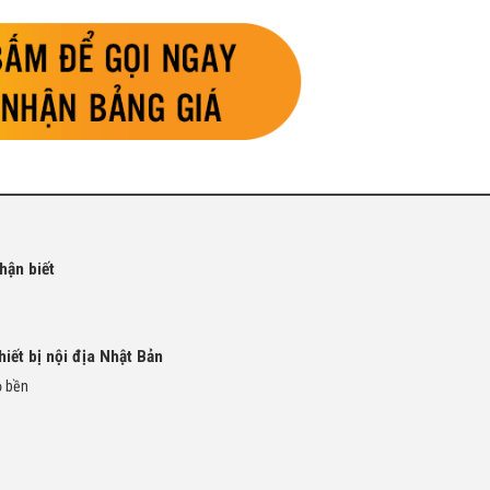
hận biết
iết bị nội địa Nhật Bản
ộ bền