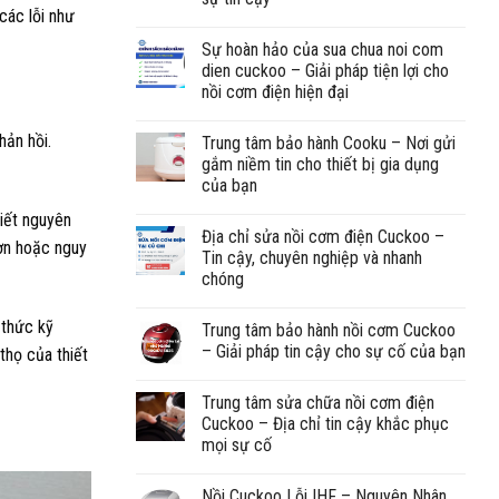
các lỗi như
Sự hoàn hảo của sua chua noi com
dien cuckoo – Giải pháp tiện lợi cho
nồi cơm điện hiện đại
hản hồi.
Trung tâm bảo hành Cooku – Nơi gửi
gắm niềm tin cho thiết bị gia dụng
của bạn
tiết nguyên
Địa chỉ sửa nồi cơm điện Cuckoo –
hơn hoặc nguy
Tin cậy, chuyên nghiệp và nhanh
chóng
 thức kỹ
Trung tâm bảo hành nồi cơm Cuckoo
– Giải pháp tin cậy cho sự cố của bạn
thọ của thiết
Trung tâm sửa chữa nồi cơm điện
Cuckoo – Địa chỉ tin cậy khắc phục
mọi sự cố
Nồi Cuckoo Lỗi IHF – Nguyên Nhân