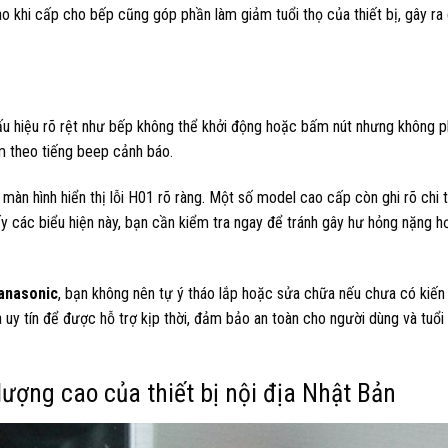
ao khi cấp cho bếp cũng góp phần làm giảm tuổi thọ của thiết bị, gây ra 
ấu hiệu rõ rệt như bếp không thể khởi động hoặc bấm nút nhưng không p
m theo tiếng beep cảnh báo.
à màn hình hiển thị lỗi H01 rõ ràng. Một số model cao cấp còn ghi rõ chi 
ấy các biểu hiện này, bạn cần kiểm tra ngay để tránh gây hư hỏng nặng 
Panasonic
, bạn không nên tự ý tháo lắp hoặc sửa chữa nếu chưa có kiến
a uy tín để được hỗ trợ kịp thời, đảm bảo an toàn cho người dùng và tuổi 
lượng cao của thiết bị nội địa Nhật Bản