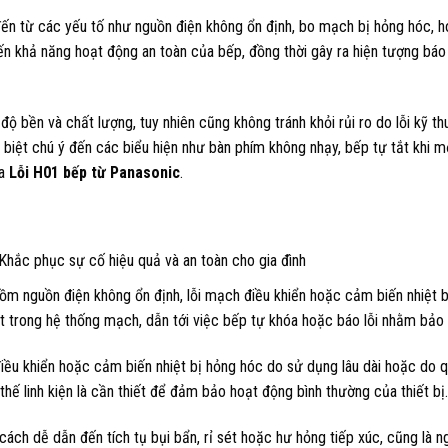
ến từ các yếu tố như nguồn điện không ổn định, bo mạch bị hỏng hóc, 
ến khả năng hoạt động an toàn của bếp, đồng thời gây ra hiện tượng báo
độ bền và chất lượng, tuy nhiên cũng không tránh khỏi rủi ro do lỗi kỹ th
biệt chú ý đến các biểu hiện như bàn phím không nhạy, bếp tự tắt khi m
ủa
Lỗi H01 bếp từ Panasonic
.
m nguồn điện không ổn định, lỗi mạch điều khiển hoặc cảm biến nhiệt b
 trong hệ thống mạch, dẫn tới việc bếp tự khóa hoặc báo lỗi nhằm bảo v
u khiển hoặc cảm biến nhiệt bị hỏng hóc do sử dụng lâu dài hoặc do qu
thế linh kiện là cần thiết để đảm bảo hoạt động bình thường của thiết bị.
cách dễ dẫn đến tích tụ bụi bẩn, rỉ sét hoặc hư hỏng tiếp xúc, cũng là 