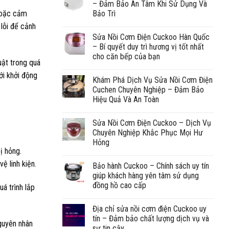
– Đảm Bảo An Tâm Khi Sử Dụng Và
Bảo Trì
hoặc cảm
 lỗi để cảnh
Sửa Nồi Cơm Điện Cuckoo Hàn Quốc
– Bí quyết duy trì hương vị tốt nhất
cho căn bếp của bạn
uật trong quá
ới khởi động
Khám Phá Dịch Vụ Sửa Nồi Cơm Điện
Cuchen Chuyên Nghiệp – Đảm Bảo
Hiệu Quả Và An Toàn
Sửa Nồi Cơm Điện Cuckoo – Dịch Vụ
Chuyên Nghiệp Khắc Phục Mọi Hư
Hỏng
ị hỏng.
ệ linh kiện.
Bảo hành Cuckoo – Chính sách uy tín
giúp khách hàng yên tâm sử dụng
đồng hồ cao cấp
á trình lắp
Địa chỉ sửa nồi cơm điện Cuckoo uy
tín – Đảm bảo chất lượng dịch vụ và
nguyên nhân
sự tin cậy