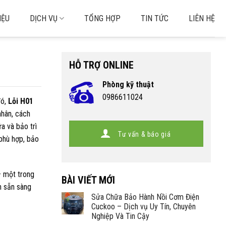
IỆU
DỊCH VỤ
TỔNG HỢP
TIN TỨC
LIÊN HỆ
HỖ TRỢ ONLINE
Phòng kỹ thuật
0986611024
đó,
Lỗi H01
nhân, cách
a và bảo trì
Tư vấn & báo giá
 phù hợp, bảo
 một trong
BÀI VIẾT MỚI
n sẵn sàng
Sửa Chữa Bảo Hành Nồi Cơm Điện
Cuckoo – Dịch vụ Uy Tín, Chuyên
Nghiệp Và Tin Cậy