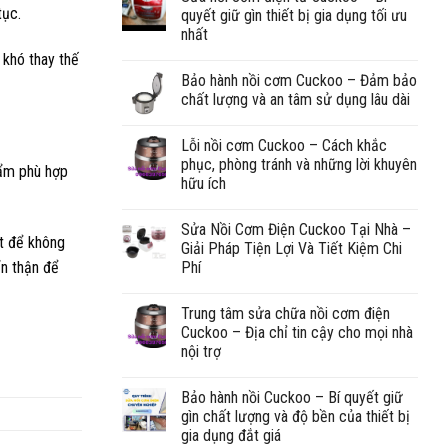
tục.
quyết giữ gìn thiết bị gia dụng tối ưu
nhất
 khó thay thế
Bảo hành nồi cơm Cuckoo – Đảm bảo
chất lượng và an tâm sử dụng lâu dài
Lỗi nồi cơm Cuckoo – Cách khắc
phục, phòng tránh và những lời khuyên
hẩm phù hợp
hữu ích
Sửa Nồi Cơm Điện Cuckoo Tại Nhà –
ật để không
Giải Pháp Tiện Lợi Và Tiết Kiệm Chi
Phí
ẩn thận để
Trung tâm sửa chữa nồi cơm điện
Cuckoo – Địa chỉ tin cậy cho mọi nhà
nội trợ
Bảo hành nồi Cuckoo – Bí quyết giữ
gìn chất lượng và độ bền của thiết bị
gia dụng đắt giá