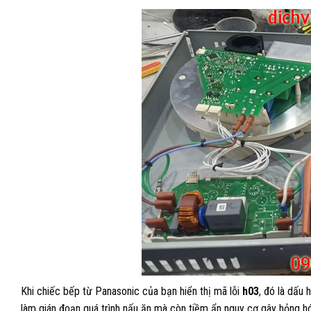
Khi chiếc bếp từ Panasonic của bạn hiển thị mã lỗi
h03
, đó là dấu 
làm gián đoạn quá trình nấu ăn mà còn tiềm ẩn nguy cơ gây hỏng hó