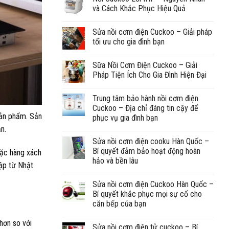
và Cách Khắc Phục Hiệu Quả
Sửa nồi cơm điện Cuckoo – Giải pháp
tối ưu cho gia đình bạn
Sữa Nồi Cơm Điện Cuckoo – Giải
Pháp Tiện Ích Cho Gia Đình Hiện Đại
Trung tâm bảo hành nồi cơm điện
Cuckoo – Địa chỉ đáng tin cậy để
sản phẩm. Sản
phục vụ gia đình bạn
n.
Sửa nồi cơm điện cooku Hàn Quốc –
Bí quyết đảm bảo hoạt động hoàn
oặc hàng xách
hảo và bền lâu
hập từ Nhật
Sửa nồi cơm điện Cuckoo Hàn Quốc –
Bí quyết khắc phục mọi sự cố cho
căn bếp của bạn
hơn so với
Sửa nồi cơm điện tử cuckoo – Bí