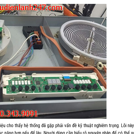
hiệu cho thấy hệ thống đã gặp phải vấn đề kỹ thuật nghiêm trọng. Lỗi nà
c nặng hơn nếu để lâu. Người dùng cần hiểu rõ nguyên nhân để có thể xử