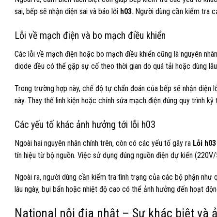
sai, bếp sẽ nhận diện sai và báo lỗi
h03
. Người dùng cần kiểm tra c
Lỗi về mạch điện và bo mạch điều khiển
Các lỗi về mạch điện hoặc bo mạch điều khiển cũng là nguyên nhân
diode đều có thể gặp sự cố theo thời gian do quá tải hoặc dùng lâu
Trong trường hợp này, chế độ tự chẩn đoán của bếp sẽ nhận diện lỗ
này. Thay thế linh kiện hoặc chỉnh sửa mạch điện đúng quy trình kỹ
Các yếu tố khác ảnh hưởng tới lỗi h03
Ngoài hai nguyên nhân chính trên, còn có các yếu tố gây ra
Lỗi h03
tín hiệu từ bộ nguồn. Việc sử dụng đúng nguồn điện dự kiến (220V/
Ngoài ra, người dùng cần kiểm tra tình trạng của các bộ phận như q
lâu ngày, bụi bẩn hoặc nhiệt độ cao có thể ảnh hưởng đến hoạt độ
National nội địa nhật – Sự khác biệt và