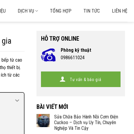
IỆU
DỊCH VỤ
TỔNG HỢP
TIN TỨC
LIÊN HỆ
HỖ TRỢ ONLINE
 gia
Phòng kỹ thuật
0986611024
ệ bếp từ cao
họ thiết bị.
 ích từ các
Tư vấn & báo giá
BÀI VIẾT MỚI
Sửa Chữa Bảo Hành Nồi Cơm Điện
Cuckoo – Dịch vụ Uy Tín, Chuyên
Nghiệp Và Tin Cậy