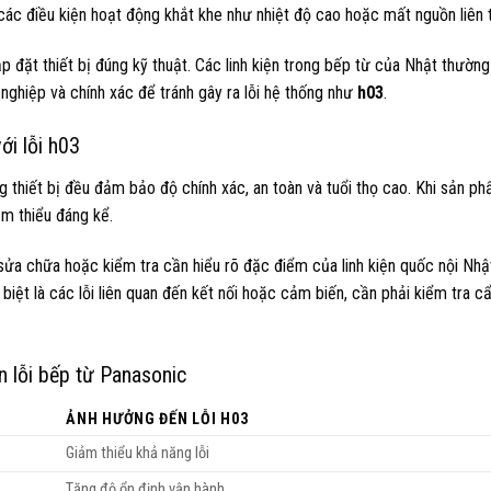
 các điều kiện hoạt động khắt khe như nhiệt độ cao hoặc mất nguồn liên 
p đặt thiết bị đúng kỹ thuật. Các linh kiện trong bếp từ của Nhật thường
 nghiệp và chính xác để tránh gây ra lỗi hệ thống như
h03
.
ới lỗi h03
ng thiết bị đều đảm bảo độ chính xác, an toàn và tuổi thọ cao. Khi sản p
m thiểu đáng kể.
hi sửa chữa hoặc kiểm tra cần hiểu rõ đặc điểm của linh kiện quốc nội Nh
iệt là các lỗi liên quan đến kết nối hoặc cảm biến, cần phải kiểm tra c
 lỗi bếp từ Panasonic
ẢNH HƯỞNG ĐẾN
LỖI H03
Giảm thiểu khả năng lỗi
Tăng độ ổn định vận hành