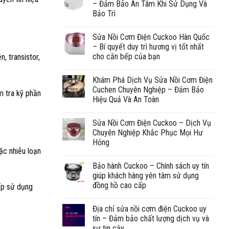
– Đảm Bảo An Tâm Khi Sử Dụng Và
Bảo Trì
Sửa Nồi Cơm Điện Cuckoo Hàn Quốc
– Bí quyết duy trì hương vị tốt nhất
cho căn bếp của bạn
n, transistor,
Khám Phá Dịch Vụ Sửa Nồi Cơm Điện
Cuchen Chuyên Nghiệp – Đảm Bảo
m tra kỹ phần
Hiệu Quả Và An Toàn
Sửa Nồi Cơm Điện Cuckoo – Dịch Vụ
Chuyên Nghiệp Khắc Phục Mọi Hư
Hỏng
ặc nhiễu loạn
Bảo hành Cuckoo – Chính sách uy tín
giúp khách hàng yên tâm sử dụng
đồng hồ cao cấp
bếp sử dụng
Địa chỉ sửa nồi cơm điện Cuckoo uy
tín – Đảm bảo chất lượng dịch vụ và
sự tin cậy