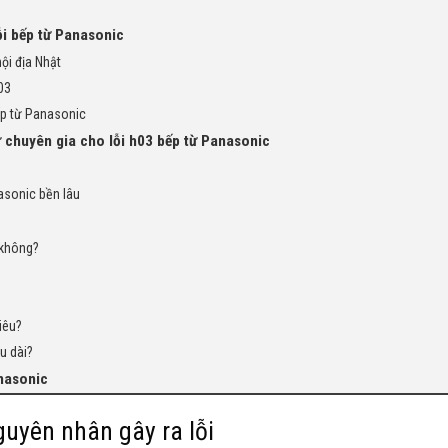
ỗi bếp từ Panasonic
nội địa Nhật
03
ếp từ Panasonic
 chuyên gia cho lỗi h03 bếp từ Panasonic
nasonic bền lâu
 không?
iêu?
u dài?
anasonic
guyên nhân gây ra lỗi