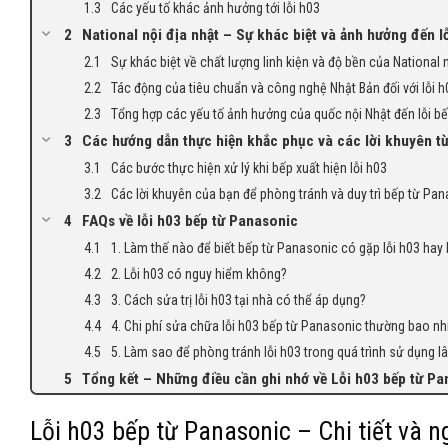
Các yếu tố khác ảnh hưởng tới lỗi h03
National nội địa nhật – Sự khác biệt và ảnh hưởng đến l
Sự khác biệt về chất lượng linh kiện và độ bền của National 
Tác động của tiêu chuẩn và công nghệ Nhật Bản đối với lỗi h
Tổng hợp các yếu tố ảnh hưởng của quốc nội Nhật đến lỗi b
Các hướng dẫn thực hiện khắc phục và các lời khuyên từ
Các bước thực hiện xử lý khi bếp xuất hiện lỗi h03
Các lời khuyên của bạn để phòng tránh và duy trì bếp từ Pa
FAQs về lỗi h03 bếp từ Panasonic
1. Làm thế nào để biết bếp từ Panasonic có gặp lỗi h03 hay
2. Lỗi h03 có nguy hiểm không?
3. Cách sửa trị lỗi h03 tại nhà có thể áp dụng?
4. Chi phí sửa chữa lỗi h03 bếp từ Panasonic thường bao nh
5. Làm sao để phòng tránh lỗi h03 trong quá trình sử dụng lâ
Tổng kết – Những điều cần ghi nhớ về Lỗi h03 bếp từ P
Lỗi h03 bếp từ Panasonic – Chi tiết và n