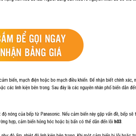
 cảm biến, mạch điện hoặc bo mạch điều khiển. Để nhận biết chính xác, 
ặc các linh kiện bên trong. Sau đây là các nguyên nhân phổ biến dẫn đến 
át độ nóng của bếp từ Panasonic. Nếu cảm biến này gặp vấn đề, bếp sẽ
rường hợp, cảm biến hỏng hóc hoặc bị bẩn có thể dẫn đến lỗi
h03
.
như độ ẩm, nhiệt độ linh kiện bên trong. Khi một cảm biến bị lỗi hoặc tr