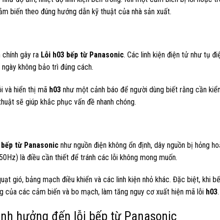
ảm biến theo đúng hướng dẫn kỹ thuật của nhà sản xuất.
 chính gây ra
Lỗi h03 bếp từ Panasonic
. Các linh kiện điện tử như tụ điệ
 ngày không bảo trì đúng cách.
i và hiển thị mã
h03
như một cảnh báo để người dùng biết rằng cần kiể
 thuật sẽ giúp khắc phục vấn đề nhanh chóng.
 bếp từ Panasonic
như nguồn điện không ổn định, dây nguồn bị hỏng ho
50Hz) là điều cần thiết để tránh các lỗi không mong muốn.
uạt gió, bảng mạch điều khiển và các linh kiện nhỏ khác. Đặc biệt, khi 
ng của các cảm biến và bo mạch, làm tăng nguy cơ xuất hiện mã lỗi
h03
.
 ảnh hưởng đến lỗi bếp từ Panasonic