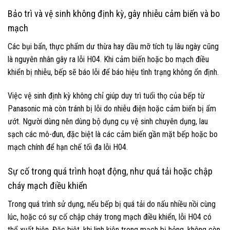
Bảo trì và vệ sinh không định kỳ, gây nhiễu cảm biến và bo
mạch
Các bụi bẩn, thực phẩm dư thừa hay dầu mỡ tích tụ lâu ngày cũng
là nguyên nhân gây ra lỗi H04. Khi cảm biến hoặc bo mạch điều
khiển bị nhiễu, bếp sẽ báo lỗi để báo hiệu tình trạng không ổn định.
Việc vệ sinh định kỳ không chỉ giúp duy trì tuổi thọ của bếp từ
Panasonic mà còn tránh bị lỗi do nhiễu điện hoặc cảm biến bị ẩm
ướt. Người dùng nên dùng bộ dụng cụ vệ sinh chuyên dụng, lau
sạch các mô-đun, đặc biệt là các cảm biến gần mặt bếp hoặc bo
mạch chính để hạn chế tối đa lỗi H04.
Sự cố trong quá trình hoạt động, như quá tải hoặc chập
cháy mạch điều khiển
Trong quá trình sử dụng, nếu bếp bị quá tải do nấu nhiều nồi cùng
lúc, hoặc có sự cố chập cháy trong mạch điều khiển, lỗi H04 có
thể xuất hiện. Đặc biệt, khi linh kiện trong mạch bị hỏng, không còn