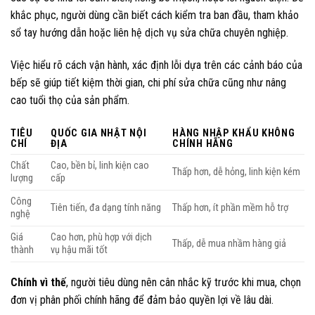
khắc phục, người dùng cần biết cách kiểm tra ban đầu, tham khảo
sổ tay hướng dẫn hoặc liên hệ dịch vụ sửa chữa chuyên nghiệp.
Việc hiểu rõ cách vận hành, xác định lỗi dựa trên các cảnh báo của
bếp sẽ giúp tiết kiệm thời gian, chi phí sửa chữa cũng như nâng
cao tuổi thọ của sản phẩm.
TIÊU
QUỐC GIA NHẬT NỘI
HÀNG NHẬP KHẨU KHÔNG
CHÍ
ĐỊA
CHÍNH HÃNG
Chất
Cao, bền bỉ, linh kiện cao
Thấp hơn, dễ hỏng, linh kiện kém
lượng
cấp
Công
Tiên tiến, đa dạng tính năng
Thấp hơn, ít phần mềm hỗ trợ
nghệ
Giá
Cao hơn, phù hợp với dịch
Thấp, dễ mua nhầm hàng giả
thành
vụ hậu mãi tốt
Chính vì thế
, người tiêu dùng nên cân nhắc kỹ trước khi mua, chọn
đơn vị phân phối chính hãng để đảm bảo quyền lợi về lâu dài.