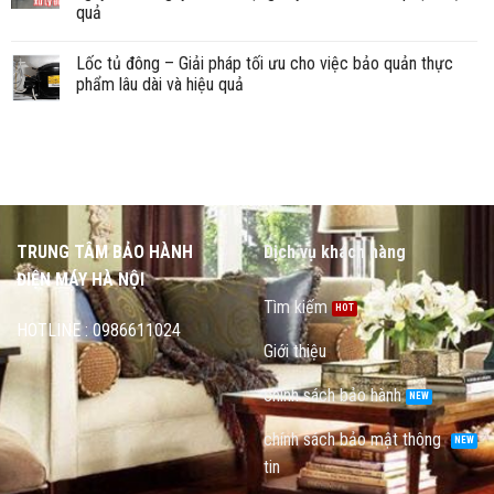
quả
Lốc tủ đông – Giải pháp tối ưu cho việc bảo quản thực
phẩm lâu dài và hiệu quả
TRUNG TÂM BẢO HÀNH
Dịch vụ khách hàng
ĐIỆN MÁY HÀ NỘI
Tìm kiếm
HOTLINE : 0986611024
Giới thiệu
chính sách bảo hành
chính sách bảo mật thông
tin