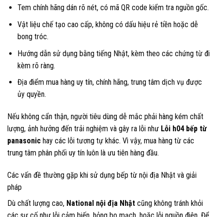
Tem chính hãng dán rõ nét, có mã QR code kiểm tra nguồn gốc.
Vật liệu chế tạo cao cấp, không có dấu hiệu rẻ tiền hoặc dễ
bong tróc.
Hướng dẫn sử dụng bằng tiếng Nhật, kèm theo các chứng từ đi
kèm rõ ràng.
Địa điểm mua hàng uy tín, chính hãng, trung tâm dịch vụ được
ủy quyền.
Nếu không cẩn thận, người tiêu dùng dễ mắc phải hàng kém chất
lượng, ảnh hưởng đến trải nghiệm và gây ra lỗi như
Lỗi h04 bếp từ
panasonic
hay các lỗi tương tự khác. Vì vậy, mua hàng từ các
trung tâm phân phối uy tín luôn là ưu tiên hàng đầu.
Các vấn đề thường gặp khi sử dụng bếp từ nội địa Nhật và giải
pháp
Dù chất lượng cao,
National nội địa Nhật
cũng không tránh khỏi
các sự cố như lỗi cảm biến, hỏng bo mạch, hoặc lỗi nguồn điện. Để