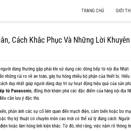
TRANG CHỦ
GIỚI TH
hân, Cách Khắc Phục Và Những Lời Khuyên
người dùng thường gặp phải khi sử dụng các dòng bếp từ nội địa Nhật.
n những rủi ro về an toàn, gây hư hỏng nhiều bộ phận của thiết bị. Hiểu
cách duy nhất giúp người dùng duy trì sự hoạt động hiệu quả của sản ph
ếp từ Panasonic
, đồng thời khám phá các đặc điểm của hàng nội địa Nh
iều cần lưu ý đặc thù.
hiển, phản ánh các sự cố liên quan đến mạch điện, cảm biến hoặc bo mạ
g hoặc thợ kỹ thuật có chuyên môn cao mới có thể xử lý đúng cách. Người
iện hoặc làm hỏng linh kiện khác. Từ đó, nhớ rằng, việc nắm rõ thông t