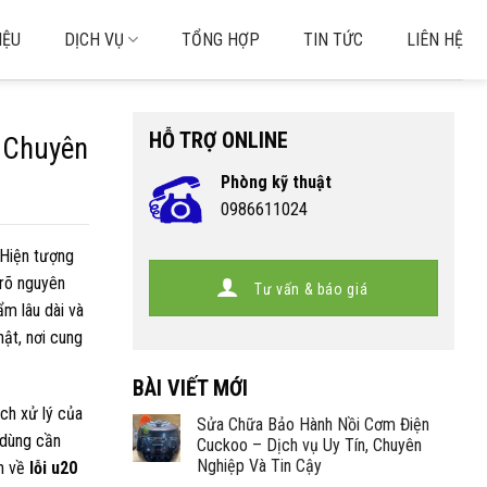
IỆU
DỊCH VỤ
TỔNG HỢP
TIN TỨC
LIÊN HỆ
HỖ TRỢ ONLINE
 Chuyên
Phòng kỹ thuật
0986611024
 Hiện tượng
 rõ nguyên
Tư vấn & báo giá
ẩm lâu dài và
ật, nơi cung
BÀI VIẾT MỚI
ch xử lý của
Sửa Chữa Bảo Hành Nồi Cơm Điện
 dùng cần
Cuckoo – Dịch vụ Uy Tín, Chuyên
Nghiệp Và Tin Cậy
in về
lỗi u20