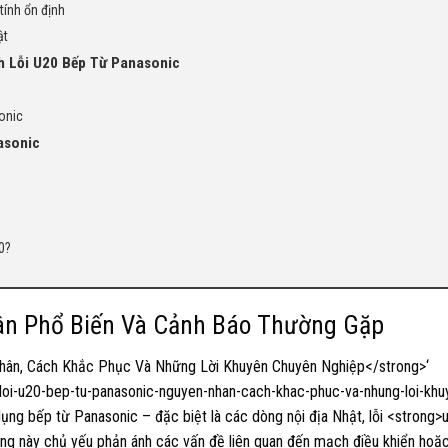
tính ổn định
ật
h Lỗi U20 Bếp Từ Panasonic
onic
asonic
0?
ân Phổ Biến Và Cảnh Báo Thường Gặp