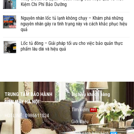
Kiệm Chi Phí Bảo Dưỡng
Nguyên nhân lốc tủ lạnh không chạy – Khám phá những
nguyên nhân gây ra tình trạng này và cách khắc phục hiệu
quả
Lốc tủ đông – Giải pháp tối ưu cho việc bảo quản thực
phẩm lâu dài và hiệu quả
TRUNG TÂM BẢO HÀNH
Dịch vụ khách hàng
ĐIỆN MÁY HÀ NỘI
Tìm kiếm
HOTLINE : 0986611024
Giới thiệu
chính sách bảo hành