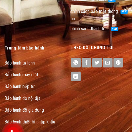
chính sách bảo mật thông
tin
chính sách thanh toán
THEO DÕI CHÚNG TÔI
Trung tâm bảo hành
Bảo hành tủ lạnh
Bảo hành máy giặt
Bảo hành bếp từ
Bảo hành đồ nội địa
Bảo hành đồ gia dụng
Bảo hành thiết bị nhập khẩu