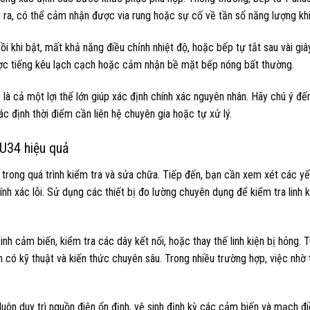
i ra, có thể cảm nhận được via rung hoặc sự cố về tần số năng lượng kh
 khi bật, mất khả năng điều chỉnh nhiệt độ, hoặc bếp tự tắt sau vài giâ
được tiếng kêu lạch cạch hoặc cảm nhận bề mặt bếp nóng bất thường.
y là cả một lợi thế lớn giúp xác định chính xác nguyên nhân. Hãy chú ý đ
ác định thời điểm cần liên hệ chuyên gia hoặc tự xử lý.
 U34 hiệu quả
n trong quá trình kiểm tra và sửa chữa. Tiếp đến, bạn cần xem xét các y
h xác lỗi. Sử dụng các thiết bị đo lường chuyên dụng để kiểm tra linh ki
h cảm biến, kiểm tra các dây kết nối, hoặc thay thế linh kiện bị hỏng. T
 có kỹ thuật và kiến thức chuyên sâu. Trong nhiều trường hợp, việc nhờ 
luôn duy trì nguồn điện ổn định, vệ sinh định kỳ các cảm biến và mạch đi