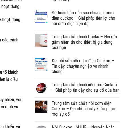
i hoạt động.
Sự hoàn hảo của sua chua noi com
dien cuckoo – Giải pháp tiện lợi cho
y hoạt động.
nồi cơm điện hiện đại
Trung tâm bảo hành Cooku – Nơi gửi
ến các cảnh
gắm niềm tin cho thiết bị gia dụng
của bạn
Địa chỉ sửa nồi cơm điện Cuckoo –
Tin cậy, chuyên nghiệp và nhanh
chóng
ếu tố khách
ện là điều
Trung tâm bảo hành nồi cơm Cuckoo
– Giải pháp tin cậy cho sự cố của bạn
uy nhiên, với
Trung tâm sửa chữa nồi cơm điện
tới dịch vụ
Cuckoo – Địa chỉ tin cậy khắc phục
mọi sự cố
ều khiển, và
Nồi Cuckoo Lỗi IHF – Nguyên Nhân