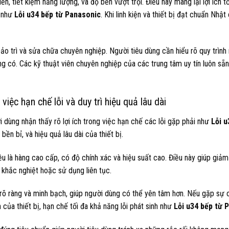
ến, tiết kiệm năng lượng, và độ bền vượt trội. Điều này mang lại lợi ích t
i như
Lỗi u34 bếp từ Panasonic
. Khi linh kiện và thiết bị đạt chuẩn Nhật
ảo trì và sửa chữa chuyên nghiệp. Người tiêu dùng cần hiểu rõ quy trình
đáng có. Các kỹ thuật viên chuyên nghiệp của các trung tâm uy tín luôn sẵ
iệc hạn chế lỗi và duy trì hiệu quả lâu dài
i dùng nhận thấy rõ lợi ích trong việc hạn chế các lỗi gặp phải như
Lỗi u
ền bỉ, và hiệu quả lâu dài của thiết bị.
u là hàng cao cấp, có độ chính xác và hiệu suất cao. Điều này giúp giảm
g khắc nghiệt hoặc sử dụng liên tục.
 rõ ràng và minh bạch, giúp người dùng có thể yên tâm hơn. Nếu gặp sự 
h của thiết bị, hạn chế tối đa khả năng lỗi phát sinh như
Lỗi u34 bếp từ 