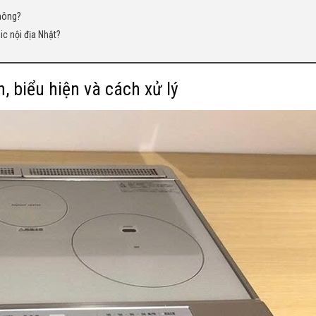
không?
ic nội địa Nhật?
 biểu hiện và cách xử lý