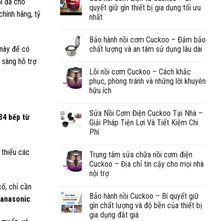
ối đa cho
quyết giữ gìn thiết bị gia dụng tối ưu
 chính hãng, tỷ
nhất
Bảo hành nồi cơm Cuckoo – Đảm bảo
chất lượng và an tâm sử dụng lâu dài
 này để có
n sàng hỗ trợ
Lỗi nồi cơm Cuckoo – Cách khắc
phục, phòng tránh và những lời khuyên
hữu ích
Sửa Nồi Cơm Điện Cuckoo Tại Nhà –
34 bếp từ
Giải Pháp Tiện Lợi Và Tiết Kiệm Chi
Phí
 thiểu các
Trung tâm sửa chữa nồi cơm điện
Cuckoo – Địa chỉ tin cậy cho mọi nhà
nội trợ
cố, chỉ cần
Bảo hành nồi Cuckoo – Bí quyết giữ
Panasonic
.
gìn chất lượng và độ bền của thiết bị
gia dụng đắt giá