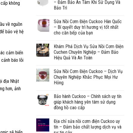
– Đảm Bảo An Tâm Khi Sử Dụng Và
n cấp không
Bảo Trì
Sửa Nồi Cơm Điện Cuckoo Hàn Quốc
cầu về nguồn
– Bí quyết duy trì hương vị tốt nhất
 để bảo vệ hệ
cho căn bếp của bạn
Khám Phá Dịch Vụ Sửa Nồi Cơm Điện
Cuchen Chuyên Nghiệp – Đảm Bảo
 các cảm biến
Hiệu Quả Và An Toàn
 cảnh báo lỗi
Sửa Nồi Cơm Điện Cuckoo – Dịch Vụ
Chuyên Nghiệp Khắc Phục Mọi Hư
ội địa Nhật
Hỏng
ng hơn, ảnh
Bảo hành Cuckoo – Chính sách uy tín
giúp khách hàng yên tâm sử dụng
đồng hồ cao cấp
Địa chỉ sửa nồi cơm điện Cuckoo uy
tín – Đảm bảo chất lượng dịch vụ và
onic sẽ hiển
sự tin cậy