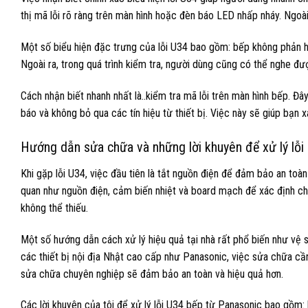
thị mã lỗi rõ ràng trên màn hình hoặc đèn báo LED nhấp nháy. Ngoà
Một số biểu hiện đặc trưng của lỗi U34 bao gồm: bếp không phản hồi
Ngoài ra, trong quá trình kiểm tra, người dùng cũng có thể nghe 
Cách nhận biết nhanh nhất là..kiểm tra mã lỗi trên màn hình bếp. Đâ
báo và không bỏ qua các tín hiệu từ thiết bị. Việc này sẽ giúp bạn x
Hướng dẫn sửa chữa và những lời khuyên để xử lý lỗi
Khi gặp lỗi U34, việc đầu tiên là tắt nguồn điện để đảm bảo an toà
quan như nguồn điện, cảm biến nhiệt và board mạch để xác định chín
không thể thiếu.
Một số hướng dẫn cách xử lý hiệu quả tại nhà rất phổ biến như vệ sin
các thiết bị nội địa Nhật cao cấp như Panasonic, việc sửa chữa cần
sửa chữa chuyên nghiệp sẽ đảm bảo an toàn và hiệu quả hơn.
Các lời khuyên của tôi để xử lý lỗi U34 bếp từ Panasonic bao gồm: 