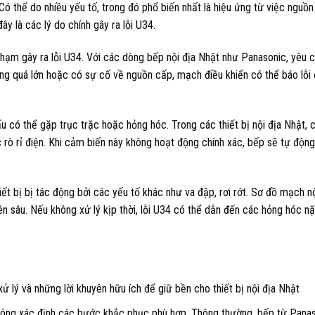
Có thể do nhiều yếu tố, trong đó phổ biến nhất là hiệu ứng từ việc nguồ
y là các lý do chính gây ra lỗi U34.
phạm gây ra lỗi U34. Với các dòng bếp nội địa Nhật như Panasonic, yêu 
động quá lớn hoặc có sự cố về nguồn cấp, mạch điều khiển có thể báo lỗi
ấu có thể gặp trục trặc hoặc hỏng hóc. Trong các thiết bị nội địa Nhật,
rò rỉ điện. Khi cảm biến này không hoạt động chính xác, bếp sẽ tự động
ết bị bị tác động bởi các yếu tố khác như va đập, rơi rớt. Sơ đồ mạch n
n sâu. Nếu không xử lý kịp thời, lỗi U34 có thể dẫn đến các hỏng hóc nặ
 chóng xác định các bước khắc phục phù hợp. Thông thường, bếp từ Panas