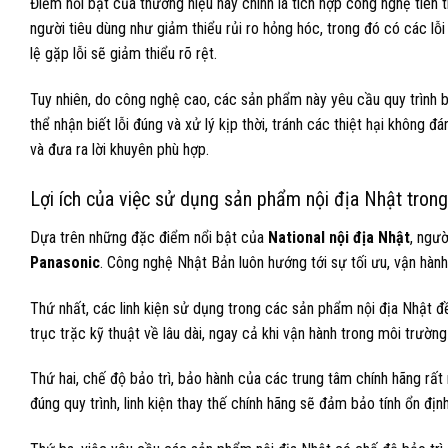
Điểm nổi bật của thương hiệu này chính là tích hợp công nghệ tiên ti
người tiêu dùng như giảm thiểu rủi ro hỏng hóc, trong đó có các lỗ
lệ gặp lỗi sẽ giảm thiểu rõ rệt.
Tuy nhiên, do công nghệ cao, các sản phẩm này yêu cầu quy trình b
thể nhận biết lỗi đúng và xử lý kịp thời, tránh các thiệt hại không 
và đưa ra lời khuyên phù hợp.
Lợi ích của việc sử dụng sản phẩm nội địa Nhật trong v
Dựa trên những đặc điểm nổi bật của
National nội địa Nhật
, ngườ
Panasonic
. Công nghệ Nhật Bản luôn hướng tới sự tối ưu, vận hành b
Thứ nhất, các linh kiện sử dụng trong các sản phẩm nội địa Nhật đề
trục trặc kỹ thuật về lâu dài, ngay cả khi vận hành trong môi trườn
Thứ hai, chế độ bảo trì, bảo hành của các trung tâm chính hãng rất
đúng quy trình, linh kiện thay thế chính hãng sẽ đảm bảo tính ổn địn