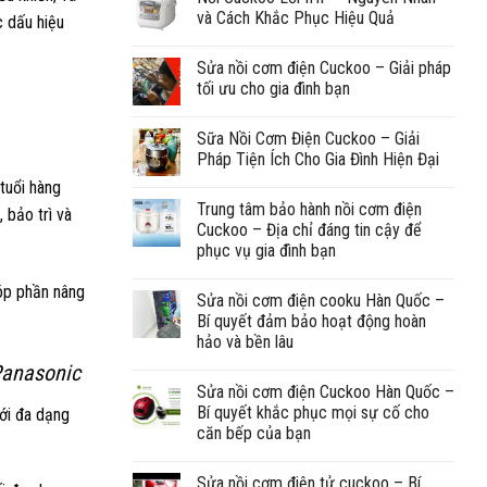
và Cách Khắc Phục Hiệu Quả
c dấu hiệu
Sửa nồi cơm điện Cuckoo – Giải pháp
tối ưu cho gia đình bạn
Sữa Nồi Cơm Điện Cuckoo – Giải
Pháp Tiện Ích Cho Gia Đình Hiện Đại
tuổi hàng
Trung tâm bảo hành nồi cơm điện
 bảo trì và
Cuckoo – Địa chỉ đáng tin cậy để
phục vụ gia đình bạn
óp phần nâng
Sửa nồi cơm điện cooku Hàn Quốc –
Bí quyết đảm bảo hoạt động hoàn
hảo và bền lâu
Panasonic
Sửa nồi cơm điện Cuckoo Hàn Quốc –
Bí quyết khắc phục mọi sự cố cho
Với đa dạng
căn bếp của bạn
Sửa nồi cơm điện tử cuckoo – Bí