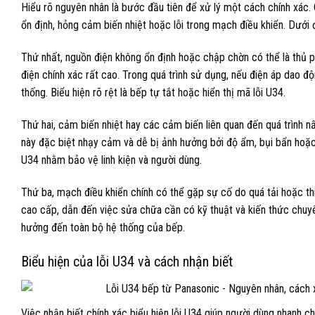
Hiểu rõ nguyên nhân là bước đầu tiên để xử lý một cách chính xác. 
ổn định, hỏng cảm biến nhiệt hoặc lỗi trong mạch điều khiển. Dưới đâ
Thứ nhất, nguồn điện không ổn định hoặc chập chờn có thể là thủ 
điện chính xác rất cao. Trong quá trình sử dụng, nếu điện áp dao 
thống. Biểu hiện rõ rệt là bếp tự tắt hoặc hiển thị mã lỗi U34.
Thứ hai, cảm biến nhiệt hay các cảm biến liên quan đến quá trình n
này đặc biệt nhạy cảm và dễ bị ảnh hưởng bởi độ ẩm, bụi bẩn hoặc 
U34 nhằm bảo vệ linh kiện và người dùng.
Thứ ba, mạch điều khiển chính có thể gặp sự cố do quá tải hoặc thi
cao cấp, dẫn đến việc sửa chữa cần có kỹ thuật và kiến thức chuyê
hưởng đến toàn bộ hệ thống của bếp.
Biểu hiện của lỗi U34 và cách nhận biết
Việc nhận biết chính xác biểu hiện lỗi U34 giúp người dùng nhanh