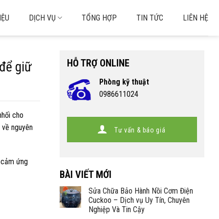
IỆU
DỊCH VỤ
TỔNG HỢP
TIN TỨC
LIÊN HỆ
HỖ TRỢ ONLINE
để giữ
Phòng kỹ thuật
0986611024
nhối cho
õ về nguyên
Tư vấn & báo giá
c cảm ứng
BÀI VIẾT MỚI
Sửa Chữa Bảo Hành Nồi Cơm Điện
Cuckoo – Dịch vụ Uy Tín, Chuyên
Nghiệp Và Tin Cậy