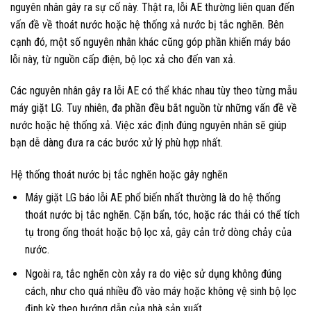
nguyên nhân gây ra sự cố này. Thật ra, lỗi AE thường liên quan đến
vấn đề về thoát nước hoặc hệ thống xả nước bị tắc nghẽn. Bên
cạnh đó, một số nguyên nhân khác cũng góp phần khiến máy báo
lỗi này, từ nguồn cấp điện, bộ lọc xả cho đến van xả.
Các nguyên nhân gây ra lỗi AE có thể khác nhau tùy theo từng mẫu
máy giặt LG. Tuy nhiên, đa phần đều bắt nguồn từ những vấn đề về
nước hoặc hệ thống xả. Việc xác định đúng nguyên nhân sẽ giúp
bạn dễ dàng đưa ra các bước xử lý phù hợp nhất.
Hệ thống thoát nước bị tắc nghẽn hoặc gây nghẽn
Máy giặt LG báo lỗi AE phổ biến nhất thường là do hệ thống
thoát nước bị tắc nghẽn. Cặn bẩn, tóc, hoặc rác thải có thể tích
tụ trong ống thoát hoặc bộ lọc xả, gây cản trở dòng chảy của
nước.
Ngoài ra, tắc nghẽn còn xảy ra do việc sử dụng không đúng
cách, như cho quá nhiều đồ vào máy hoặc không vệ sinh bộ lọc
định kỳ theo hướng dẫn của nhà sản xuất.