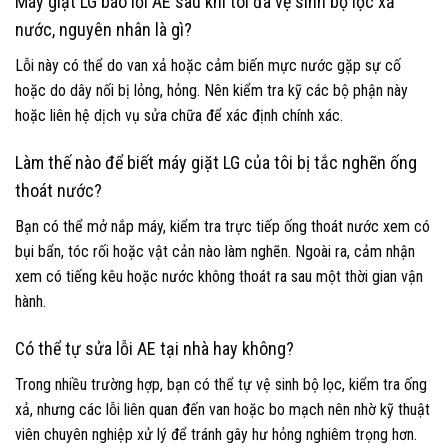
Máy giặt LG báo lỗi AE sau khi tôi đã vệ sinh bộ lọc xả
nước, nguyên nhân là gì?
Lỗi này có thể do van xả hoặc cảm biến mực nước gặp sự cố
hoặc do dây nối bị lỏng, hỏng. Nên kiểm tra kỹ các bộ phận này
hoặc liên hệ dịch vụ sửa chữa để xác định chính xác.
Làm thế nào để biết máy giặt LG của tôi bị tắc nghẽn ống
thoát nước?
Bạn có thể mở nắp máy, kiểm tra trực tiếp ống thoát nước xem có
bụi bẩn, tóc rối hoặc vật cản nào làm nghẽn. Ngoài ra, cảm nhận
xem có tiếng kêu hoặc nước không thoát ra sau một thời gian vận
hành.
Có thể tự sửa lỗi AE tại nhà hay không?
Trong nhiều trường hợp, bạn có thể tự vệ sinh bộ lọc, kiểm tra ống
xả, nhưng các lỗi liên quan đến van hoặc bo mạch nên nhờ kỹ thuật
viên chuyên nghiệp xử lý để tránh gây hư hỏng nghiêm trọng hơn.