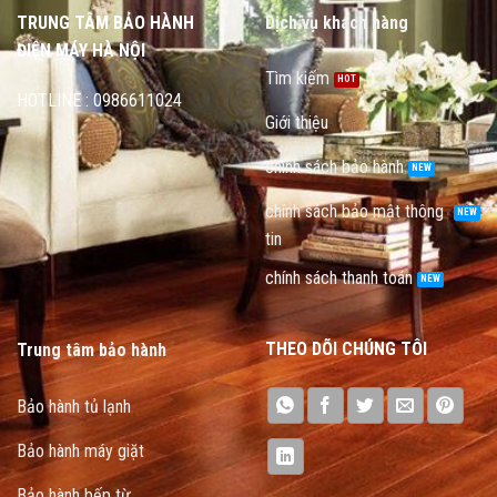
TRUNG TÂM BẢO HÀNH
Dịch vụ khách hàng
ĐIỆN MÁY HÀ NỘI
Tìm kiếm
HOTLINE : 0986611024
Giới thiệu
chính sách bảo hành
chính sách bảo mật thông
tin
chính sách thanh toán
THEO DÕI CHÚNG TÔI
Trung tâm bảo hành
Bảo hành tủ lạnh
Bảo hành máy giặt
Bảo hành bếp từ