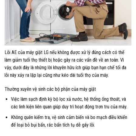
Lỗi AE của máy giặt LG nếu không được xử lý đúng cách có thể
làm giảm tuổi thọ thiết bị hoặc gây ra các vấn đề về an toàn. Vì
vậy, dưới đây là những lời khuyên hữu ích giúp bạn hạn chế tối đa
lỗi này xảy ra lặp lại cũng như kéo dài tuổi thọ của máy.
Thường xuyên vệ sinh các bộ phận của máy giặt
Việc làm sạch định kỳ bộ lọc xả nước, hệ thống ống thoát, và
các linh kiện liên quan giúp duy trì hoạt động trơn tru của máy.
Không quên kiểm tra, vệ sinh cảm biến và bo mạch điều khiển
để loại bỏ bụi bẩn, rác bẩn tích tụ dễ gây lỗi.