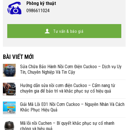
Phòng kỹ thuật
0986611024
Tư vấn & báo giá
BÀI VIẾT MỚI
Sửa Chữa Bảo Hành Nồi Cơm Điện Cuckoo – Dịch vụ Uy
Tín, Chuyên Nghiệp Và Tin Cậy
Hướng dẫn sửa nồi cơm điện Cuckoo – Cẩm nang từ
chuyên gia để bảo trì và khắc phục sự cố hiệu quả
Giải Mã Lỗi E01 Nồi Cơm Cuckoo – Nguyên Nhân Và Cách
Khắc Phục Hiệu Quả
Mã lỗi nồi Cuchen – Bí quyết khắc phục sự cố nhanh
chóng và hiệu quả