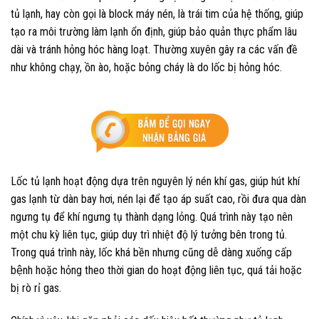
tủ lạnh, hay còn gọi là block máy nén, là trái tim của hệ thống, giúp
tạo ra môi trường làm lạnh ổn định, giúp bảo quản thực phẩm lâu
dài và tránh hỏng hóc hàng loạt. Thường xuyên gây ra các vấn đề
như không chạy, ồn ào, hoặc bỏng cháy là do lốc bị hỏng hóc.
Lốc tủ lạnh hoạt động dựa trên nguyên lý nén khí gas, giúp hút khí
gas lạnh từ dàn bay hơi, nén lại để tạo áp suất cao, rồi đưa qua dàn
ngưng tụ để khí ngưng tụ thành dạng lỏng. Quá trình này tạo nên
một chu kỳ liên tục, giúp duy trì nhiệt độ lý tưởng bên trong tủ.
Trong quá trình này, lốc khá bền nhưng cũng dễ dàng xuống cấp
bệnh hoặc hỏng theo thời gian do hoạt động liên tục, quá tải hoặc
bị rò rỉ gas.