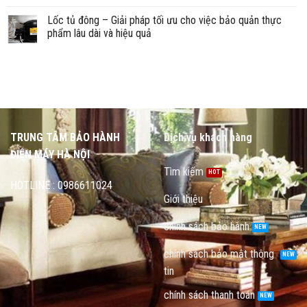
Lốc tủ đông – Giải pháp tối ưu cho việc bảo quản thực
phẩm lâu dài và hiệu quả
TRUNG TÂM BẢO HÀNH
Dịch vụ khách hàng
ĐIỆN MÁY HÀ NỘI
Tìm kiếm
HOTLINE : 0986611024
Giới thiệu
chính sách bảo hành
chính sách bảo mật thông
tin
chính sách thanh toán