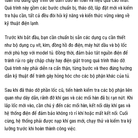
tuân thủ đúng quy trình để đảm bảo an toàn và hiệu quả cao nhất.
Quá trình này gồm các bước chuẩn bị, tháo dỡ, lắp đặt mới và kiểm
tra hậu cần, tất cả đều đòi hỏi kỹ năng và kiến thức vững vàng về
kỹ thuật điện lạnh.
Trước khi bắt đầu, bạn cần chuẩn bị sẵn các dụng cụ cần thiết
như bộ dụng cụ vít, kìm, đồng hồ đo điện, máy hút dầu và bộ lốc
mới phù hợp với model tủ. Đồng thời, đảm bảo tắt nguồn điện để
tránh rủi ro gây chập cháy hay điện giật trong quá trình tháo dỡ.
Quá trình này phải diễn ra cẩn thận, từng bước và theo đúng hướng
dẫn kỹ thuật để tránh gây hỏng hóc cho các bộ phận khác của tủ.
Sau khi đã tháo dỡ phần lốc cũ, tiến hành kiểm tra các bộ phận liên
quan như dây dẫn, rãnh đỡ khí gas và các mối hàn đã bị rạn nứt. Khi
lắp lốc mới vào, cần chú ý đến các mối hàn, kết nối dây khí gas và
hệ thống điện để đảm bảo không rò rỉ khí hoặc mất kết nối. Cuối
cùng, hệ thống phải được nạp khí gas mới, chạy thử và kiểm tra kỹ
lưỡng trước khi hoàn thành công việc.