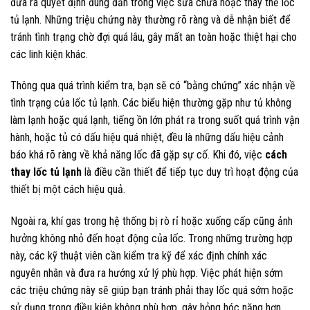
đưa ra quyết định đúng đắn trong việc sửa chữa hoặc thay thế lốc
tủ lạnh. Những triệu chứng này thường rõ ràng và dễ nhận biết để
tránh tình trạng chờ đợi quá lâu, gây mất an toàn hoặc thiệt hại cho
các linh kiện khác.
Thông qua quá trình kiểm tra, bạn sẽ có “bằng chứng” xác nhận về
tình trạng của lốc tủ lạnh. Các biểu hiện thường gặp như tủ không
làm lạnh hoặc quá lạnh, tiếng ồn lớn phát ra trong suốt quá trình vận
hành, hoặc tủ có dấu hiệu quá nhiệt, đều là những dấu hiệu cảnh
báo khá rõ ràng về khả năng lốc đã gặp sự cố. Khi đó, việc
cách
thay lốc tủ lạnh
là điều cần thiết để tiếp tục duy trì hoạt động của
thiết bị một cách hiệu quả.
Ngoài ra, khí gas trong hệ thống bị rò rỉ hoặc xuống cấp cũng ảnh
hưởng không nhỏ đến hoạt động của lốc. Trong những trường hợp
này, các kỹ thuật viên cần kiểm tra kỹ để xác định chính xác
nguyên nhân và đưa ra hướng xử lý phù hợp. Việc phát hiện sớm
các triệu chứng này sẽ giúp bạn tránh phải thay lốc quá sớm hoặc
sử dụng trong điều kiện không phù hợp, gây hỏng hóc nặng hơn.