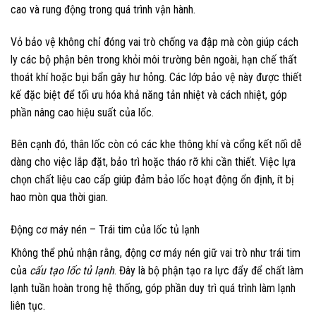
cao và rung động trong quá trình vận hành.
Vỏ bảo vệ không chỉ đóng vai trò chống va đập mà còn giúp cách
ly các bộ phận bên trong khỏi môi trường bên ngoài, hạn chế thất
thoát khí hoặc bụi bẩn gây hư hỏng. Các lớp bảo vệ này được thiết
kế đặc biệt để tối ưu hóa khả năng tản nhiệt và cách nhiệt, góp
phần nâng cao hiệu suất của lốc.
Bên cạnh đó, thân lốc còn có các khe thông khí và cổng kết nối dễ
dàng cho việc lắp đặt, bảo trì hoặc tháo rỡ khi cần thiết. Việc lựa
chọn chất liệu cao cấp giúp đảm bảo lốc hoạt động ổn định, ít bị
hao mòn qua thời gian.
Động cơ máy nén – Trái tim của lốc tủ lạnh
Không thể phủ nhận rằng, động cơ máy nén giữ vai trò như trái tim
của
cấu tạo lốc tủ lạnh
. Đây là bộ phận tạo ra lực đẩy để chất làm
lạnh tuần hoàn trong hệ thống, góp phần duy trì quá trình làm lạnh
liên tục.