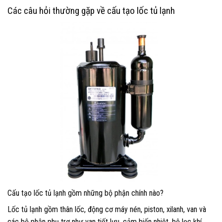
Các câu hỏi thường gặp về cấu tạo lốc tủ lạnh
Cấu tạo lốc tủ lạnh gồm những bộ phận chính nào?
Lốc tủ lạnh gồm thân lốc, động cơ máy nén, piston, xilanh, van và
các bộ phận phụ trợ như van tiết lưu, cảm biến nhiệt, bộ lọc khí