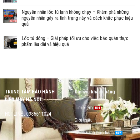
Nguyên nhân lốc tủ lạnh không chạy – Khám phá những
nguyên nhân gây ra tình trạng này và cách khắc phục hiệu
quả
Lốc tủ đông – Giải pháp tối ưu cho việc bảo quản thực
phẩm lâu dài và hiệu quả
TRUNG TÂM BẢO HÀNH
Dịch vụ khách hàng
ĐIỆN MÁY HÀ NỘI
Tìm kiếm
HOTLINE : 0986611024
Giới thiệu
chính sách bảo hành