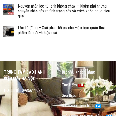
Nguyên nhân lốc tủ lạnh không chạy – Khám phá những
nguyên nhân gây ra tình trạng này và cách khắc phục hiệu
quả
Lốc tủ đông – Giải pháp tối ưu cho việc bảo quản thực
phẩm lâu dài và hiệu quả
TRUNG TÂM BẢO HÀNH
Dịch vụ khách hàng
ĐIỆN MÁY HÀ NỘI
Tìm kiếm
HOTLINE : 0986611024
Giới thiệu
chính sách bảo hành