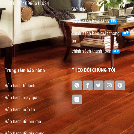
HOTLINE : 0986611024
Giới thiệu
chính sách bảo hành
chính sách bảo mật thông
tin
chính sách thanh toán
THEO DÕI CHÚNG TÔI
Trung tâm bảo hành
Bảo hành tủ lạnh
Bảo hành máy giặt
Bảo hành bếp từ
Bảo hành đồ nội địa
Bảo hành đồ gia dụng