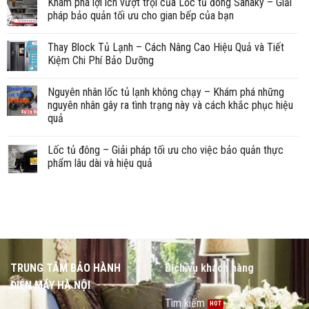
Khám phá lợi ích vượt trội của Lốc tủ đông Sanaky – Giải
pháp bảo quản tối ưu cho gian bếp của bạn
Thay Block Tủ Lạnh – Cách Nâng Cao Hiệu Quả và Tiết
Kiệm Chi Phí Bảo Dưỡng
Nguyên nhân lốc tủ lạnh không chạy – Khám phá những
nguyên nhân gây ra tình trạng này và cách khắc phục hiệu
quả
Lốc tủ đông – Giải pháp tối ưu cho việc bảo quản thực
phẩm lâu dài và hiệu quả
TRUNG TÂM BẢO HÀNH
Dịch vụ khách hàng
ĐIỆN MÁY HÀ NỘI
Tìm kiếm