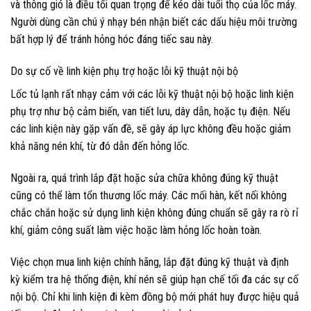
và thông gió là điều tối quan trọng để kéo dài tuổi thọ của lốc máy.
Người dùng cần chú ý nhạy bén nhận biết các dấu hiệu môi trường
bất hợp lý để tránh hỏng hóc đáng tiếc sau này.
Do sự cố về linh kiện phụ trợ hoặc lỗi kỹ thuật nội bộ
Lốc tủ lạnh rất nhạy cảm với các lỗi kỹ thuật nội bộ hoặc linh kiện
phụ trợ như bộ cảm biến, van tiết lưu, dây dẫn, hoặc tụ điện. Nếu
các linh kiện này gặp vấn đề, sẽ gây áp lực không đều hoặc giảm
khả năng nén khí, từ đó dẫn đến hỏng lốc.
Ngoài ra, quá trình lắp đặt hoặc sửa chữa không đúng kỹ thuật
cũng có thể làm tổn thương lốc máy. Các mối hàn, kết nối không
chắc chắn hoặc sử dụng linh kiện không đúng chuẩn sẽ gây ra rò rỉ
khí, giảm công suất làm việc hoặc làm hỏng lốc hoàn toàn.
Việc chọn mua linh kiện chính hãng, lắp đặt đúng kỹ thuật và định
kỳ kiểm tra hệ thống điện, khí nén sẽ giúp hạn chế tối đa các sự cố
nội bộ. Chỉ khi linh kiện đi kèm đồng bộ mới phát huy được hiệu quả