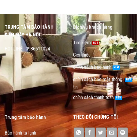
TRUNG TÂM BẢO HÀNH
Dịch vụ khách hàng
ĐIỆN MÁY HÀ NỘI
Tìm kiếm
HOTLINE : 0986611024
Giới thiệu
chính sách bảo hành
chính sách bảo mật thông
tin
chính sách thanh toán
THEO DÕI CHÚNG TÔI
Trung tâm bảo hành
Bảo hành tủ lạnh