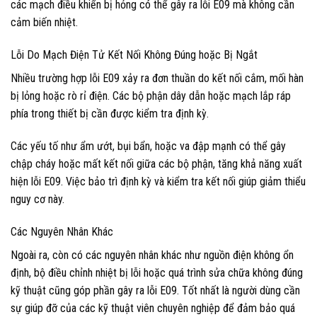
các mạch điều khiển bị hỏng có thể gây ra lỗi E09 mà không cần
cảm biến nhiệt.
Lỗi Do Mạch Điện Tử Kết Nối Không Đúng hoặc Bị Ngắt
Nhiều trường hợp lỗi E09 xảy ra đơn thuần do kết nối cắm, mối hàn
bị lỏng hoặc rò rỉ điện. Các bộ phận dây dẫn hoặc mạch lắp ráp
phía trong thiết bị cần được kiểm tra định kỳ.
Các yếu tố như ẩm ướt, bụi bẩn, hoặc va đập mạnh có thể gây
chập cháy hoặc mất kết nối giữa các bộ phận, tăng khả năng xuất
hiện lỗi E09. Việc bảo trì định kỳ và kiểm tra kết nối giúp giảm thiểu
nguy cơ này.
Các Nguyên Nhân Khác
Ngoài ra, còn có các nguyên nhân khác như nguồn điện không ổn
định, bộ điều chỉnh nhiệt bị lỗi hoặc quá trình sửa chữa không đúng
kỹ thuật cũng góp phần gây ra lỗi E09. Tốt nhất là người dùng cần
sự giúp đỡ của các kỹ thuật viên chuyên nghiệp để đảm bảo quá