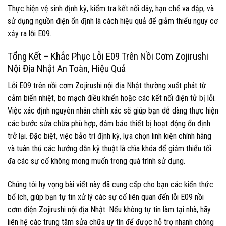
Thực hiện vệ sinh định kỳ, kiểm tra kết nối dây, hạn chế va đập, và
sử dụng nguồn điện ổn định là cách hiệu quả để giảm thiểu nguy cơ
xảy ra lỗi E09.
Tổng Kết – Khắc Phục Lỗi E09 Trên Nồi Cơm Zojirushi
Nội Địa Nhật An Toàn, Hiệu Quả
Lỗi E09 trên nồi cơm Zojirushi nội địa Nhật thường xuất phát từ
cảm biến nhiệt, bo mạch điều khiển hoặc các kết nối điện tử bị lỗi.
Việc xác định nguyên nhân chính xác sẽ giúp bạn dễ dàng thực hiện
các bước sửa chữa phù hợp, đảm bảo thiết bị hoạt động ổn định
trở lại. Đặc biệt, việc bảo trì định kỳ, lựa chọn linh kiện chính hãng
và tuân thủ các hướng dẫn kỹ thuật là chìa khóa để giảm thiểu tối
đa các sự cố không mong muốn trong quá trình sử dụng.
Chúng tôi hy vọng bài viết này đã cung cấp cho bạn các kiến thức
bổ ích, giúp bạn tự tin xử lý các sự cố liên quan đến lỗi E09 nồi
cơm điện Zojirushi nội địa Nhật. Nếu không tự tin làm tại nhà, hãy
liên hệ các trung tâm sửa chữa uy tín để được hỗ trợ nhanh chóng