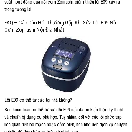
suất hoạt động của nồi cơm Zojirushi, giảm thiểu lỗi E09 xảy ra
trong tương lai.
FAQ – Các Câu Hỏi Thường Gặp Khi Sửa Lỗi E09 Nồi
Cơm Zojirushi Nội Địa Nhật
Lỗi E09 có thể tự sửa tại nhà không?
Bạn hoàn toàn có thể tự sửa lỗi E09 nếu đã có kiến thức kỹ thuật
và chuẩn bị dụng cụ phù hợp. Tuy nhiên, đối với các lỗi phức tạp
liên quan đến bo mạch hoặc cảm biến, nên nhờ đến dịch vụ chuyên
nghiệp để đảm bảo an toàn và chính xác.