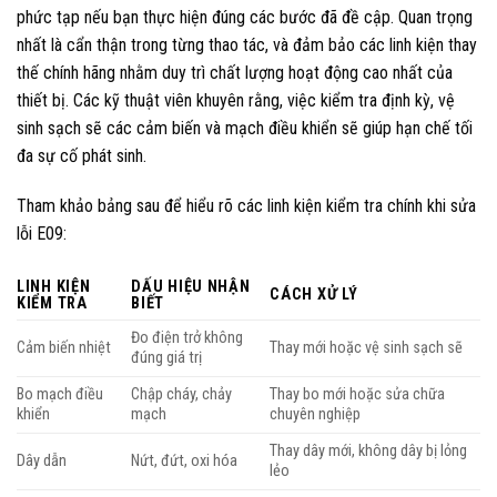
phức tạp nếu bạn thực hiện đúng các bước đã đề cập. Quan trọng
nhất là cẩn thận trong từng thao tác, và đảm bảo các linh kiện thay
thế chính hãng nhằm duy trì chất lượng hoạt động cao nhất của
thiết bị. Các kỹ thuật viên khuyên rằng, việc kiểm tra định kỳ, vệ
sinh sạch sẽ các cảm biến và mạch điều khiển sẽ giúp hạn chế tối
đa sự cố phát sinh.
Tham khảo bảng sau để hiểu rõ các linh kiện kiểm tra chính khi sửa
lỗi E09:
LINH KIỆN
DẤU HIỆU NHẬN
CÁCH XỬ LÝ
KIỂM TRA
BIẾT
Đo điện trở không
Cảm biến nhiệt
Thay mới hoặc vệ sinh sạch sẽ
đúng giá trị
Bo mạch điều
Chập cháy, chảy
Thay bo mới hoặc sửa chữa
khiển
mạch
chuyên nghiệp
Thay dây mới, không dây bị lỏng
Dây dẫn
Nứt, đứt, oxi hóa
lẻo