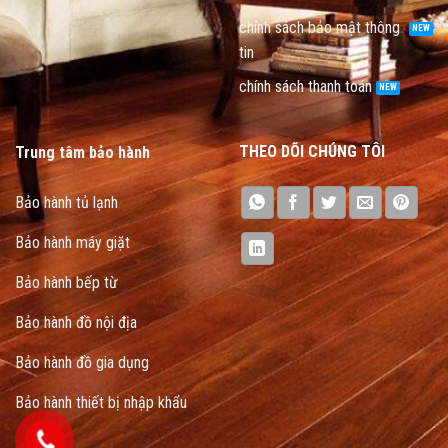
chính sách bảo mật thông
tin
chính sách thanh toán
THEO DÕI CHÚNG TÔI
Trung tâm bảo hành
Bảo hành tủ lạnh
Bảo hành máy giặt
Bảo hành bếp từ
Bảo hành đồ nội địa
Bảo hành đồ gia dụng
Bảo hành thiết bị nhập khẩu