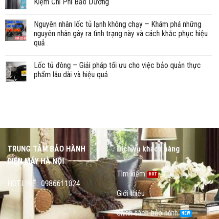
Kiệm Chi Phí Bảo Dưỡng
Nguyên nhân lốc tủ lạnh không chạy – Khám phá những
nguyên nhân gây ra tình trạng này và cách khắc phục hiệu
quả
Lốc tủ đông – Giải pháp tối ưu cho việc bảo quản thực
phẩm lâu dài và hiệu quả
TRUNG TÂM BẢO HÀNH
Dịch vụ khách hàng
ĐIỆN MÁY HÀ NỘI
Tìm kiếm
HOTLINE : 0986611024
Giới thiệu
chính sách bảo hành