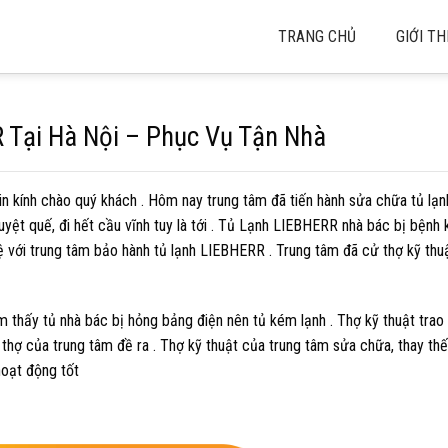
TRANG CHỦ
GIỚI TH
 Tại Hà Nội – Phục Vụ Tận Nhà
xin kính chào quý khách . Hôm nay trung tâm đã tiến hành sửa chữa tủ l
ệt quế, đi hết cầu vĩnh tuy là tới . Tủ Lạnh LIEBHERR nhà bác bị bệnh 
ệ với trung tâm bảo hành tủ lạnh LIEBHERR . Trung tâm đã cử thợ kỹ thu
m thấy tủ nhà bác bị hỏng bảng điện nên tủ kém lạnh . Thợ kỹ thuật trao 
ợ của trung tâm đề ra . Thợ kỹ thuật của trung tâm sửa chữa, thay thế 
hoạt động tốt