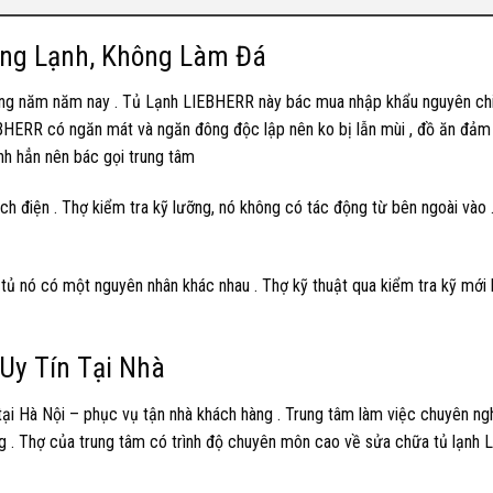
ông Lạnh, Không Làm Đá
ảng năm năm nay . Tủ Lạnh LIEBHERR này bác mua nhập khẩu nguyên ch
IEBHERR có ngăn mát và ngăn đông độc lập nên ko bị lẫn mùi , đồ ăn đảm
nh hẳn nên bác gọi trung tâm
h điện . Thợ kiểm tra kỹ lưỡng, nó không có tác động từ bên ngoài vào 
tủ nó có một nguyên nhân khác nhau . Thợ kỹ thuật qua kiểm tra kỹ mới 
Uy Tín Tại Nhà
tại Hà Nội – phục vụ tận nhà khách hàng . Trung tâm làm việc chuyên ng
ãng . Thợ của trung tâm có trình độ chuyên môn cao về sửa chữa tủ lạnh