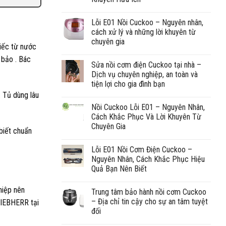
Lỗi E01 Nồi Cuckoo – Nguyên nhân,
cách xử lý và những lời khuyên từ
chuyên gia
iếc từ nước
 bảo . Bác
Sửa nồi cơm điện Cuckoo tại nhà –
Dịch vụ chuyên nghiệp, an toàn và
tiện lợi cho gia đình bạn
. Tủ dùng lâu
Nồi Cuckoo Lỗi E01 – Nguyên Nhân,
Cách Khắc Phục Và Lời Khuyên Từ
Chuyên Gia
biết chuẩn
Lỗi E01 Nồi Cơm Điện Cuckoo –
Nguyên Nhân, Cách Khắc Phục Hiệu
Quả Bạn Nên Biết
hiệp nên
Trung tâm bảo hành nồi cơm Cuckoo
– Địa chỉ tin cậy cho sự an tâm tuyệt
 LIEBHERR tại
đối