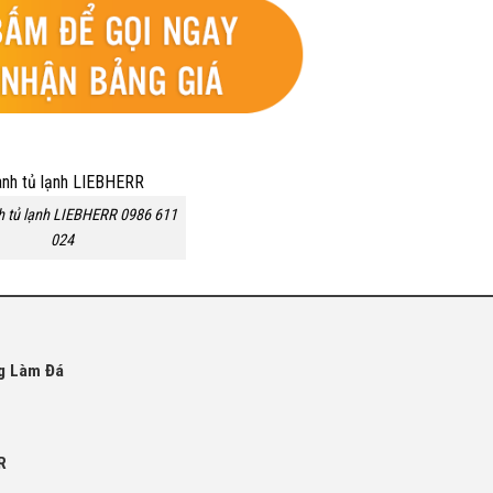
h tủ lạnh LIEBHERR 0986 611
024
ng Làm Đá
R