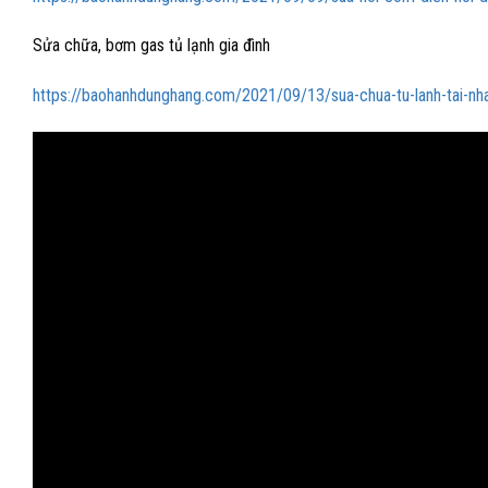
Sửa chữa, bơm gas tủ lạnh gia đình
https://baohanhdunghang.com/2021/09/13/sua-chua-tu-lanh-tai-nh