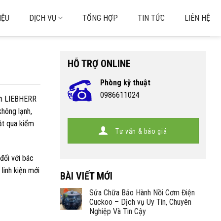
IỆU
DỊCH VỤ
TỔNG HỢP
TIN TỨC
LIÊN HỆ
HỖ TRỢ ONLINE
Phòng kỹ thuật
0986611024
ạnh LIEBHERR
không lạnh,
ật qua kiểm
Tư vấn & báo giá
đổi với bác
linh kiện mới
BÀI VIẾT MỚI
Sửa Chữa Bảo Hành Nồi Cơm Điện
Cuckoo – Dịch vụ Uy Tín, Chuyên
Nghiệp Và Tin Cậy