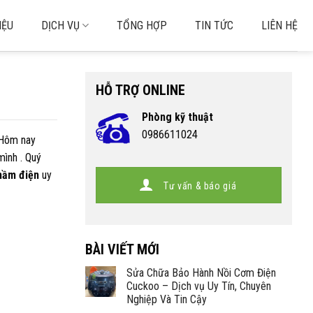
IỆU
DỊCH VỤ
TỔNG HỢP
TIN TỨC
LIÊN HỆ
HỖ TRỢ ONLINE
Phòng kỹ thuật
0986611024
. Hôm nay
mình . Quý
hầm điện
uy
Tư vấn & báo giá
BÀI VIẾT MỚI
Sửa Chữa Bảo Hành Nồi Cơm Điện
Cuckoo – Dịch vụ Uy Tín, Chuyên
Nghiệp Và Tin Cậy