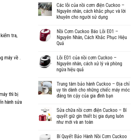
Các lỗi của nồi cơm điện Cuckoo –
Nguyên nhân, cách khắc phục và lời
khuyên cho người sử dụng
Nồi Cơm Cuckoo Báo Lỗi E01 –
kiểm tra,
Nguyên Nhân, Cách Khắc Phục Hiệu
Quả
Lỗi E01 của nồi cơm Cuckoo –
ng máy về .
Nguyên nhân, cách xử lý và phòng
ngừa hiệu quả
Trung tâm bảo hành Cuckoo – Địa chỉ
uy tín dành cho những chiếc máy móc
máy thì bị
đáng tin cậy của gia đình bạn
iến hành sửa
Sửa chữa nồi cơm điện Cuckoo – Bí
quyết giữ gìn thiết bị gia dụng luôn
như mới và an toàn
Bí Quyết Bảo Hành Nồi Cơm Cuckoo