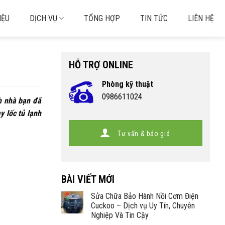
IỆU
DỊCH VỤ
TỔNG HỢP
TIN TỨC
LIÊN HỆ
HỖ TRỢ ONLINE
Phòng kỹ thuật
0986611024
nh nhà bạn đã
y lốc tủ lạnh
Tư vấn & báo giá
BÀI VIẾT MỚI
Sửa Chữa Bảo Hành Nồi Cơm Điện
Cuckoo – Dịch vụ Uy Tín, Chuyên
Nghiệp Và Tin Cậy