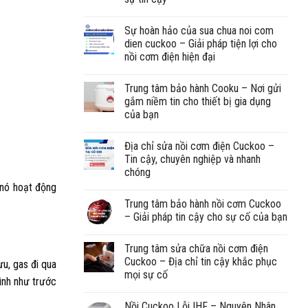
Sự hoàn hảo của sua chua noi com
dien cuckoo – Giải pháp tiện lợi cho
nồi cơm điện hiện đại
Trung tâm bảo hành Cooku – Nơi gửi
gắm niềm tin cho thiết bị gia dụng
của bạn
Địa chỉ sửa nồi cơm điện Cuckoo –
Tin cậy, chuyên nghiệp và nhanh
chóng
i nó hoạt động
Trung tâm bảo hành nồi cơm Cuckoo
– Giải pháp tin cậy cho sự cố của bạn
Trung tâm sửa chữa nồi cơm điện
Cuckoo – Địa chỉ tin cậy khắc phục
ưu, gas đi qua
mọi sự cố
rình như trước
Nồi Cuckoo Lỗi IHF – Nguyên Nhân