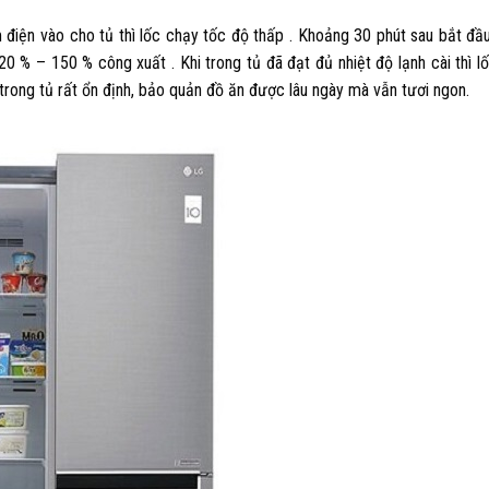
ắm điện vào cho tủ thì lốc chạy tốc độ thấp . Khoảng 30 phút sau bắt đầ
20 % – 150 % công xuất . Khi trong tủ đã đạt đủ nhiệt độ lạnh cài thì l
độ trong tủ rất ổn định, bảo quản đồ ăn được lâu ngày mà vẫn tươi ngon.