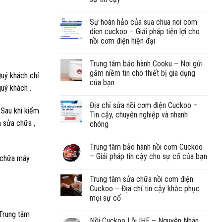
Sự hoàn hảo của sua chua noi com
dien cuckoo – Giải pháp tiện lợi cho
nồi cơm điện hiện đại
Trung tâm bảo hành Cooku – Nơi gửi
gắm niềm tin cho thiết bị gia dụng
Quý khách chỉ
của bạn
uý khách .
Địa chỉ sửa nồi cơm điện Cuckoo –
 Sau khi kiểm
Tin cậy, chuyên nghiệp và nhanh
h sửa chữa ,
chóng
Trung tâm bảo hành nồi cơm Cuckoo
– Giải pháp tin cậy cho sự cố của bạn
a chữa máy
Trung tâm sửa chữa nồi cơm điện
Cuckoo – Địa chỉ tin cậy khắc phục
mọi sự cố
 Trung tâm
Nồi Cuckoo Lỗi IHF – Nguyên Nhân