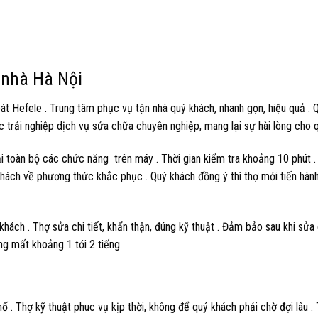
 nhà Hà Nội
át Hefele . Trung tâm phục vụ tận nhà quý khách, nhanh gọn, hiệu quả . 
 trải nghiệp dịch vụ sửa chữa chuyên nghiệp, mang lại sự hài lòng cho q
ại toàn bộ các chức năng trên máy . Thời gian kiểm tra khoảng 10 phút .
ý khách về phương thức khắc phục . Quý khách đồng ý thì thợ mới tiến hàn
khách . Thợ sửa chi tiết, khẩn thận, đúng kỹ thuật . Đảm bảo sau khi sử
g mất khoảng 1 tới 2 tiếng
 . Thợ kỹ thuật phuc vụ kịp thời, không để quý khách phải chờ đợi lâu .