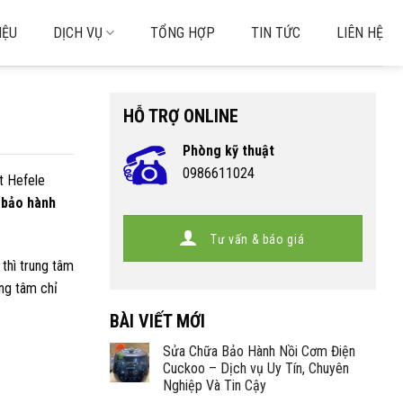
IỆU
DỊCH VỤ
TỔNG HỢP
TIN TỨC
LIÊN HỆ
HỖ TRỢ ONLINE
Phòng kỹ thuật
0986611024
t Hefele
m
bảo hành
Tư vấn & báo giá
thì trung tâm
ung tâm chỉ
BÀI VIẾT MỚI
Sửa Chữa Bảo Hành Nồi Cơm Điện
Cuckoo – Dịch vụ Uy Tín, Chuyên
Nghiệp Và Tin Cậy